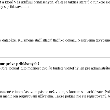
 ktoré Vás udržujú prihlásených, ďalej sa taktiež starajú o funkcie s
my s prihlasovaním.
 databáze. Ku zmene stačí stlačiť tlačítko odkazu Nastavenia (zvyčajne 
ame práve prihlásených?
 fóre
, pokiaľ túto možnosť
zvolíte
budete viditeľný len pre administrát
obrazené v inom časovom pásme než v tom, v ktorom sa nachádzate. Poki
niť len registrovaní užívatelia. Takže pokiaľ nie ste registrovaný, to