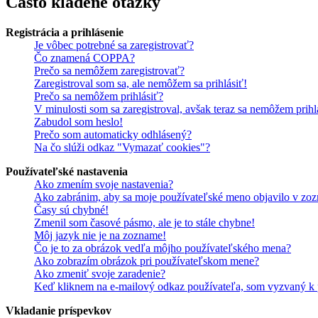
Často kladené otázky
Registrácia a prihlásenie
Je vôbec potrebné sa zaregistrovať?
Čo znamená COPPA?
Prečo sa nemôžem zaregistrovať?
Zaregistroval som sa, ale nemôžem sa prihlásiť!
Prečo sa nemôžem prihlásiť?
V minulosti som sa zaregistroval, avšak teraz sa nemôžem prihl
Zabudol som heslo!
Prečo som automaticky odhlásený?
Na čo slúži odkaz "Vymazať cookies"?
Používateľské nastavenia
Ako zmením svoje nastavenia?
Ako zabránim, aby sa moje používateľské meno objavilo v zoz
Časy sú chybné!
Zmenil som časové pásmo, ale je to stále chybne!
Môj jazyk nie je na zozname!
Čo je to za obrázok vedľa môjho používateľského mena?
Ako zobrazím obrázok pri používateľskom mene?
Ako zmeniť svoje zaradenie?
Keď kliknem na e-mailový odkaz používateľa, som vyzvaný k p
Vkladanie príspevkov