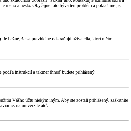
 táto skutočnosť zobrazí)? Pokiaľ áno, kontaktujte administrátora a
vacie meno a heslo. Obyčajne toto býva ten problém a pokiaľ nie je,
 Je bežné, že sa pravidelne odstraňujú užívatelia, ktorí ničím
te podľa inštrukcií a takmer ihneď budete prihlásený.
eužitiu Vášho účtu niekým iným. Aby ste zostali prihlásený, zaškrtnite
aviarne, na univerzite atď.