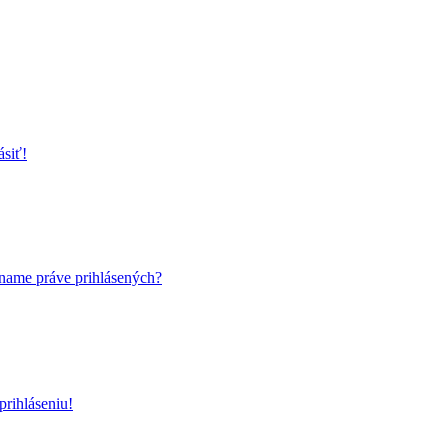
ásiť!
name práve prihlásených?
rihláseniu!