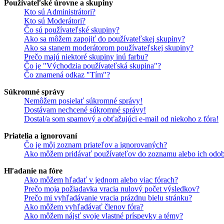
Používateľské úrovne a skupiny
Kto sú Administrátori?
Kto sú Moderátori?
Čo sú používateľské skupiny?
Ako sa môžem zapojiť do používateľskej skupiny?
Ako sa stanem moderátorom používateľskej skupiny?
Prečo majú niektoré skupiny inú farbu?
Čo je "Východzia používateľská skupina"?
Čo znamená odkaz "Tím"?
Súkromné správy
Nemôžem posielať súkromné správy!
Dostávam nechcené súkromné správy!
Dostal/a som spamový a obťažujúci e-mail od niekoho z fóra!
Priatelia a ignorovaní
Čo je môj zoznam priateľov a ignorovaných?
Ako môžem pridávať používateľov do zoznamu alebo ich odob
Hľadanie na fóre
Ako môžem hľadať v jednom alebo viac fórach?
Prečo moja požiadavka vracia nulový počet výsledkov?
Prečo mi vyhľadávanie vracia prázdnu bielu stránku?
Ako môžem vyhľadávať členov fóra?
Ako môžem nájsť svoje vlastné príspevky a témy?