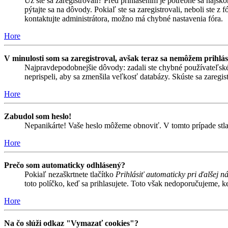
Už ste sa zaregistrovali? Pred prihlásením je potrebné sa najsk
pýtajte sa na dôvody. Pokiaľ ste sa zaregistrovali, neboli ste z
kontaktujte administrátora, možno má chybné nastavenia fóra.
Hore
V minulosti som sa zaregistroval, avšak teraz sa nemôžem prihlás
Najpravdepodobnejšie dôvody: zadali ste chybné používateľské men
neprispeli, aby sa zmenšila veľkosť databázy. Skúste sa zaregis
Hore
Zabudol som heslo!
Nepanikárte! Vaše heslo môžeme obnoviť. V tomto prípade stlač
Hore
Prečo som automaticky odhlásený?
Pokiaľ nezaškrtnete tlačítko
Prihlásiť automaticky pri ďalšej n
toto políčko, keď sa prihlasujete. Toto však nedoporučujeme, keď
Hore
Na čo slúži odkaz "Vymazať cookies"?