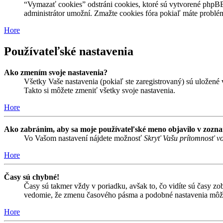
“Vymazať cookies” odstráni cookies, ktoré sú vytvorené phpBB a
administrátor umožní. Zmažte cookies fóra pokiaľ máte problé
Hore
Používateľské nastavenia
Ako zmením svoje nastavenia?
Všetky Vaše nastavenia (pokiaľ ste zaregistrovaný) sú uložené v
Takto si môžete zmeniť všetky svoje nastavenia.
Hore
Ako zabránim, aby sa moje používateľské meno objavilo v zozn
Vo Vašom nastavení nájdete možnosť
Skryť Vašu prítomnosť vo
Hore
Časy sú chybné!
Časy sú takmer vždy v poriadku, avšak to, čo vidíte sú časy z
vedomie, že zmenu časového pásma a podobné nastavenia môžu me
Hore