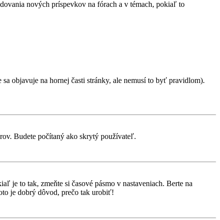
ledovania nových príspevkov na fórach a v témach, pokiaľ to
sa objavuje na hornej časti stránky, ale nemusí to byť pravidlom).
orov. Budete počítaný ako skrytý používateľ.
aľ je to tak, zmeňte si časové pásmo v nastaveniach. Berte na
to je dobrý dôvod, prečo tak urobiť!