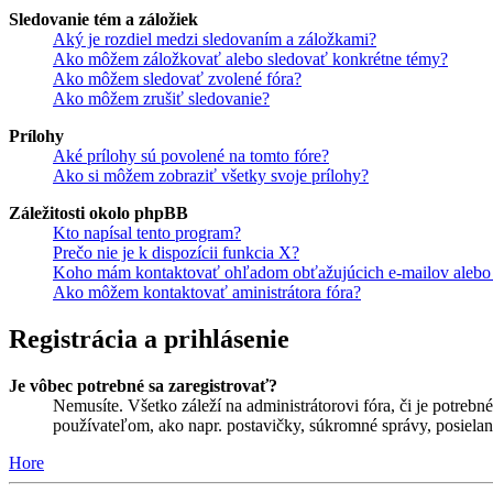
Sledovanie tém a záložiek
Aký je rozdiel medzi sledovaním a záložkami?
Ako môžem záložkovať alebo sledovať konkrétne témy?
Ako môžem sledovať zvolené fóra?
Ako môžem zrušiť sledovanie?
Prílohy
Aké prílohy sú povolené na tomto fóre?
Ako si môžem zobraziť všetky svoje prílohy?
Záležitosti okolo phpBB
Kto napísal tento program?
Prečo nie je k dispozícii funkcia X?
Koho mám kontaktovať ohľadom obťažujúcich e-mailov alebo p
Ako môžem kontaktovať aministrátora fóra?
Registrácia a prihlásenie
Je vôbec potrebné sa zaregistrovať?
Nemusíte. Všetko záleží na administrátorovi fóra, či je potr
používateľom, ako napr. postavičky, súkromné správy, posielani
Hore