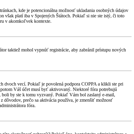
stránkach, kde je potencionálna možnosť ukladania osobných údajov
však platí iba v Spojených Štátoch. Pokiaľ si nie ste istý, či toto
ru v akomkoľvek kontexte.
átor taktiež mohol vypnúť registrácie, aby zabránil prístupu nových
ch dvoch vecí. Pokiaľ je povolená podpora COPPA a klikli ste pri
d, potom Váš účet musí byť aktivovaný. Niektoré fóra potrebujú
i, boli by ste k tomu vyzvaný. Pokiaľ Vám bol zaslaný e-mail,
ým z dôvodov, prečo sa aktivácia používa, je zmenšiť možnosť
administrátora fóra.