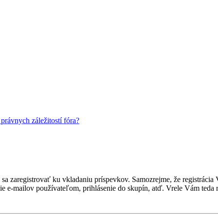
rávnych záležitostí fóra?
ebné sa zaregistrovať ku vkladaniu príspevkov. Samozrejme, že regist
e e-mailov používateľom, prihlásenie do skupín, atď. Vrele Vám teda r