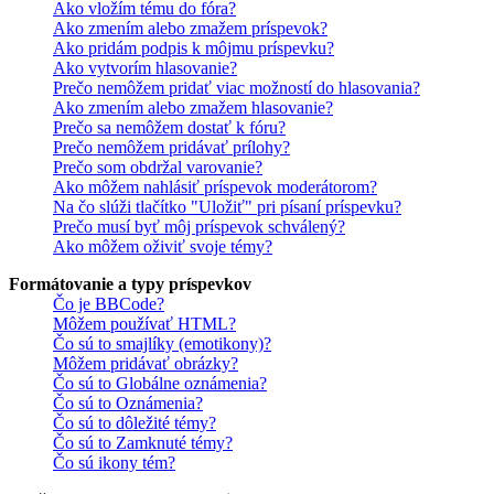
Ako vložím tému do fóra?
Ako zmením alebo zmažem príspevok?
Ako pridám podpis k môjmu príspevku?
Ako vytvorím hlasovanie?
Prečo nemôžem pridať viac možností do hlasovania?
Ako zmením alebo zmažem hlasovanie?
Prečo sa nemôžem dostať k fóru?
Prečo nemôžem pridávať prílohy?
Prečo som obdržal varovanie?
Ako môžem nahlásiť príspevok moderátorom?
Na čo slúži tlačítko "Uložiť" pri písaní príspevku?
Prečo musí byť môj príspevok schválený?
Ako môžem oživiť svoje témy?
Formátovanie a typy príspevkov
Čo je BBCode?
Môžem používať HTML?
Čo sú to smajlíky (emotikony)?
Môžem pridávať obrázky?
Čo sú to Globálne oznámenia?
Čo sú to Oznámenia?
Čo sú to dôležité témy?
Čo sú to Zamknuté témy?
Čo sú ikony tém?