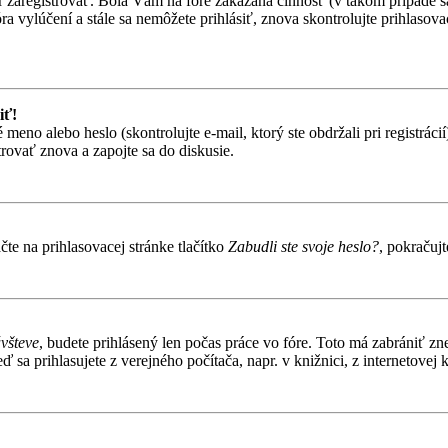
ôr zaregistrovať. Bola Vám na fóre zakázaná činnosť (v takom prípade sa
 fóra vylúčení a stále sa nemôžete prihlásiť, znova skontrolujte prihlaso
iť!
o alebo heslo (skontrolujte e-mail, ktorý ste obdržali pri registrácií).
trovať znova a zapojte sa do diskusie.
te na prihlasovacej stránke tlačítko
Zabudli ste svoje heslo?
, pokračuj
ávšteve
, budete prihlásený len počas práce vo fóre. Toto má zabrániť zn
 sa prihlasujete z verejného počítača, napr. v knižnici, z internetovej k