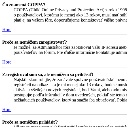
Čo znamená COPPA?
COPPA (Child Online Privacy and Protection Act) z roku 1998 
o používateľovi, ktorému je menej ako 13 rokov, musí mať súhlas
platí aj na vašom fóre, doporučujeme kontaktovať vášho prá
Hore
Prečo sa nemôžem zaregistrovať?
Je možné, že Administrátor fóra zablokoval vašu IP adresu alebo
používateľov na fórum. Pre ďalšie informácie kontaktuje admini
Hore
Zaregistroval som sa, ale nemôžem sa prihlásiť!
Najskôr skontrolujte, že zadávate správne používateľské meno 
registrácii na odkaz ... a je mi menej ako 13 rokov, budete mus
aktiváciu všetkých nových registrácií, buď Vami, alebo adminis
postupujte podľa inštrukcií v ňom uvedených, pokiaľ ste tento e
nežiaducich používateľov, ktorý sa snažia iba obťažovať. Pokiaľ s
Hore
Prečo sa nemôžem prihlásiť?