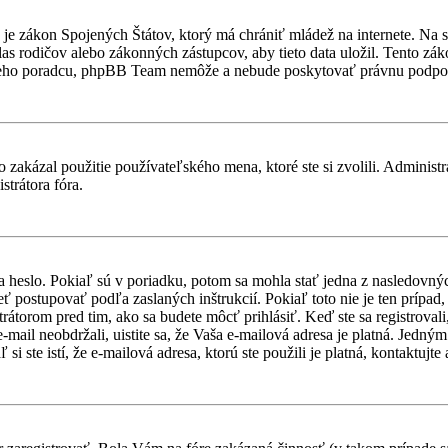
je zákon Spojených Štátov, ktorý má chrániť mládež na internete. Na 
 rodičov alebo zákonných zástupcov, aby tieto data uložil. Tento zákon 
vneho poradcu, phpBB Team nemôže a nebude poskytovať právnu podpo
 zakázal použitie používateľského mena, ktoré ste si zvolili. Administr
strátora fóra.
a heslo. Pokiaľ sú v poriadku, potom sa mohla stať jedna z nasledovný
ieť postupovať podľa zaslaných inštrukcií. Pokiaľ toto nie je ten prípa
trátorom pred tim, ako sa budete môcť prihlásiť. Keď ste sa registroval
-mail neobdržali, uistite sa, že Vaša e-mailová adresa je platná. Jedn
i ste istí, že e-mailová adresa, ktorú ste použili je platná, kontaktujte 