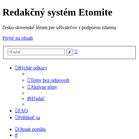
Redakčný systém Etomite
česko-slovenské fórum pre užívateľov s podporou zdarma
Prejsť na obsah
Rozšírené
Hľadať
vyhľadávanie
Rýchle odkazy
Temy bez odpovedí
Aktívne témy
Hľadať
FAQ
Prihlásiť sa
Obsah portálu
Hľadať