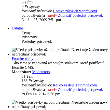
5
Témy
9
Príspevky
Posledný príspevok
Úprava záložiek v správcovi
od používateľa
_rasel^
Zobraziť posledný príspevok
Ne Jan 25, 2009 2:51 pm
Ostatné
Témy
Príspevky
Posledný príspevok
Etomite weby
Táto téma je venovaná webovým stránkam, ktoré používajú
Etomite CMS.
Moderátor:
Moderators
31
Témy
166
Príspevky
Posledný príspevok
Re: co sa deje s etomite.com
od používateľa
_rasel^
Zobraziť posledný príspevok
Pi Feb 14, 2014 6:56 pm