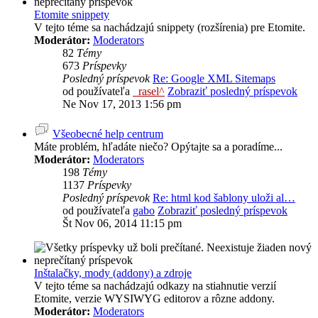
Etomite snippety
V tejto téme sa nachádzajú snippety (rozšírenia) pre Etomite.
Moderátor:
Moderators
82
Témy
673
Príspevky
Posledný príspevok
Re: Google XML Sitemaps
od používateľa
_rasel^
Zobraziť posledný príspevok
Ne Nov 17, 2013 1:56 pm
Všeobecné help centrum
Máte problém, hľadáte niečo? Opýtajte sa a poradíme...
Moderátor:
Moderators
198
Témy
1137
Príspevky
Posledný príspevok
Re: html kod šablony uloži al…
od používateľa
gabo
Zobraziť posledný príspevok
Št Nov 06, 2014 11:15 pm
Inštalačky, mody (addony) a zdroje
V tejto téme sa nachádzajú odkazy na stiahnutie verzií
Etomite, verzie WYSIWYG editorov a rôzne addony.
Moderátor:
Moderators