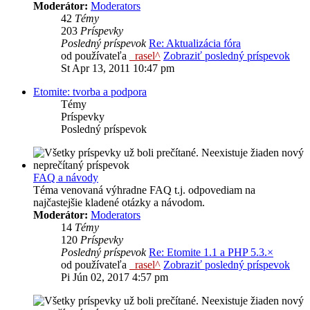
Moderátor:
Moderators
42
Témy
203
Príspevky
Posledný príspevok
Re: Aktualizácia fóra
od používateľa
_rasel^
Zobraziť posledný príspevok
St Apr 13, 2011 10:47 pm
Etomite: tvorba a podpora
Témy
Príspevky
Posledný príspevok
FAQ a návody
Téma venovaná výhradne FAQ t.j. odpovediam na
najčastejšie kladené otázky a návodom.
Moderátor:
Moderators
14
Témy
120
Príspevky
Posledný príspevok
Re: Etomite 1.1 a PHP 5.3.×
od používateľa
_rasel^
Zobraziť posledný príspevok
Pi Jún 02, 2017 4:57 pm