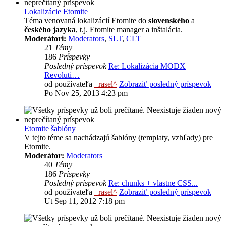
Lokalizácie Etomite
Téma venovaná lokalizácií Etomite do
slovenského
a
českého jazyka
, t.j. Etomite manager a inštalácia.
Moderátori:
Moderators
,
SLT
,
CLT
21
Témy
186
Príspevky
Posledný príspevok
Re: Lokalizácia MODX
Revoluti…
od používateľa
_rasel^
Zobraziť posledný príspevok
Po Nov 25, 2013 4:23 pm
Etomite šablóny
V tejto téme sa nachádzajú šablóny (templaty, vzhľady) pre
Etomite.
Moderátor:
Moderators
40
Témy
186
Príspevky
Posledný príspevok
Re: chunks + vlastne CSS...
od používateľa
_rasel^
Zobraziť posledný príspevok
Ut Sep 11, 2012 7:18 pm