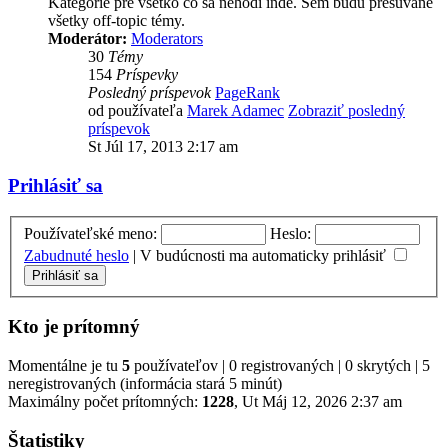
Kategórie pre všetko čo sa nehodí inde. Sem budu presúvané
všetky off-topic témy.
Moderátor:
Moderators
30
Témy
154
Príspevky
Posledný príspevok
PageRank
od používateľa
Marek Adamec
Zobraziť posledný
príspevok
St Júl 17, 2013 2:17 am
Prihlásiť sa
Používateľské meno:
Heslo:
Zabudnuté heslo
|
V budúcnosti ma automaticky prihlásiť
Kto je prítomný
Momentálne je tu
5
používateľov | 0 registrovaných | 0 skrytých | 5
neregistrovaných (informácia stará 5 minút)
Maximálny počet prítomných:
1228
, Ut Máj 12, 2026 2:37 am
Štatistiky