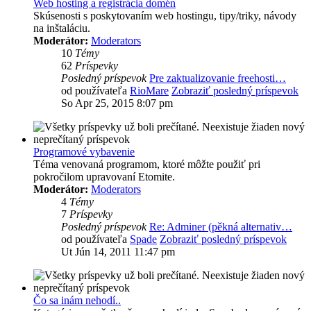
Web hosting a registrácia domén
Skúsenosti s poskytovaním web hostingu, tipy/triky, návody
na inštaláciu.
Moderátor:
Moderators
10
Témy
62
Príspevky
Posledný príspevok
Pre zaktualizovanie freehosti…
od používateľa
RioMare
Zobraziť posledný príspevok
So Apr 25, 2015 8:07 pm
Programové vybavenie
Téma venovaná programom, ktoré môžte použiť pri
pokročilom upravovaní Etomite.
Moderátor:
Moderators
4
Témy
7
Príspevky
Posledný príspevok
Re: Adminer (pěkná alternativ…
od používateľa
Spade
Zobraziť posledný príspevok
Ut Jún 14, 2011 11:47 pm
Čo sa inám nehodí..