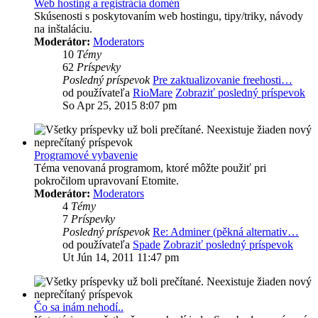
Web hosting a registrácia domén
Skúsenosti s poskytovaním web hostingu, tipy/triky, návody
na inštaláciu.
Moderátor:
Moderators
10
Témy
62
Príspevky
Posledný príspevok
Pre zaktualizovanie freehosti…
od používateľa
RioMare
Zobraziť posledný príspevok
So Apr 25, 2015 8:07 pm
Programové vybavenie
Téma venovaná programom, ktoré môžte použiť pri
pokročilom upravovaní Etomite.
Moderátor:
Moderators
4
Témy
7
Príspevky
Posledný príspevok
Re: Adminer (pěkná alternativ…
od používateľa
Spade
Zobraziť posledný príspevok
Ut Jún 14, 2011 11:47 pm
Čo sa inám nehodí..