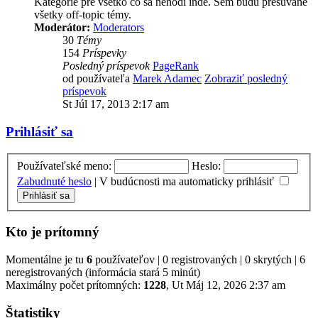
Kategórie pre všetko čo sa nehodí inde. Sem budu presúvané
všetky off-topic témy.
Moderátor:
Moderators
30
Témy
154
Príspevky
Posledný príspevok
PageRank
od používateľa
Marek Adamec
Zobraziť posledný
príspevok
St Júl 17, 2013 2:17 am
Prihlásiť sa
Používateľské meno:
Heslo:
Zabudnuté heslo
|
V budúcnosti ma automaticky prihlásiť
Kto je prítomný
Momentálne je tu
6
používateľov | 0 registrovaných | 0 skrytých | 6
neregistrovaných (informácia stará 5 minút)
Maximálny počet prítomných:
1228
, Ut Máj 12, 2026 2:37 am
Štatistiky