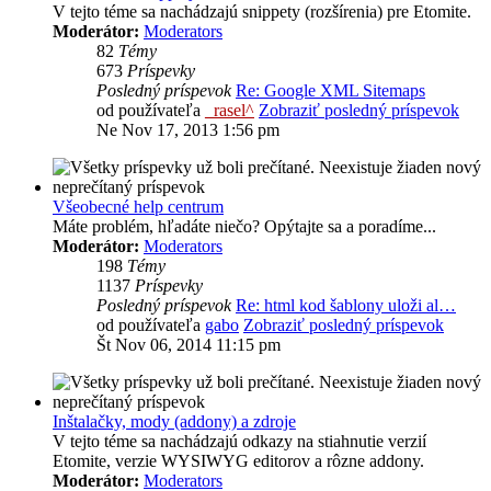
V tejto téme sa nachádzajú snippety (rozšírenia) pre Etomite.
Moderátor:
Moderators
82
Témy
673
Príspevky
Posledný príspevok
Re: Google XML Sitemaps
od používateľa
_rasel^
Zobraziť posledný príspevok
Ne Nov 17, 2013 1:56 pm
Všeobecné help centrum
Máte problém, hľadáte niečo? Opýtajte sa a poradíme...
Moderátor:
Moderators
198
Témy
1137
Príspevky
Posledný príspevok
Re: html kod šablony uloži al…
od používateľa
gabo
Zobraziť posledný príspevok
Št Nov 06, 2014 11:15 pm
Inštalačky, mody (addony) a zdroje
V tejto téme sa nachádzajú odkazy na stiahnutie verzií
Etomite, verzie WYSIWYG editorov a rôzne addony.
Moderátor:
Moderators