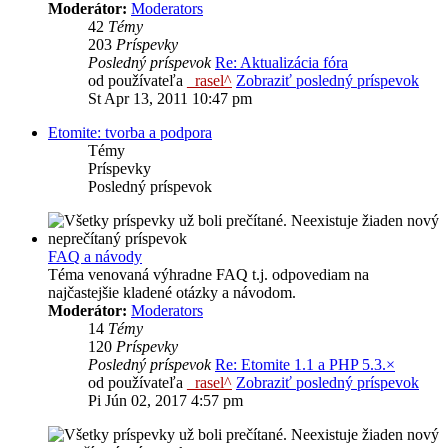
Moderátor:
Moderators
42
Témy
203
Príspevky
Posledný príspevok
Re: Aktualizácia fóra
od používateľa
_rasel^
Zobraziť posledný príspevok
St Apr 13, 2011 10:47 pm
Etomite: tvorba a podpora
Témy
Príspevky
Posledný príspevok
FAQ a návody
Téma venovaná výhradne FAQ t.j. odpovediam na
najčastejšie kladené otázky a návodom.
Moderátor:
Moderators
14
Témy
120
Príspevky
Posledný príspevok
Re: Etomite 1.1 a PHP 5.3.×
od používateľa
_rasel^
Zobraziť posledný príspevok
Pi Jún 02, 2017 4:57 pm