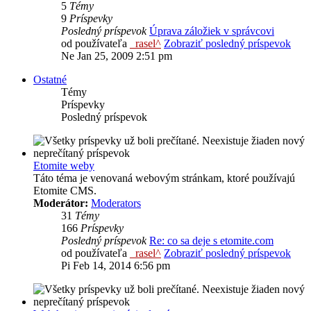
5
Témy
9
Príspevky
Posledný príspevok
Úprava záložiek v správcovi
od používateľa
_rasel^
Zobraziť posledný príspevok
Ne Jan 25, 2009 2:51 pm
Ostatné
Témy
Príspevky
Posledný príspevok
Etomite weby
Táto téma je venovaná webovým stránkam, ktoré používajú
Etomite CMS.
Moderátor:
Moderators
31
Témy
166
Príspevky
Posledný príspevok
Re: co sa deje s etomite.com
od používateľa
_rasel^
Zobraziť posledný príspevok
Pi Feb 14, 2014 6:56 pm