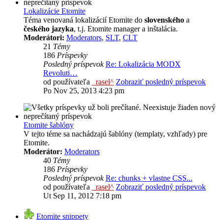
Lokalizácie Etomite
Téma venovaná lokalizácií Etomite do
slovenského
a
českého jazyka
, t.j. Etomite manager a inštalácia.
Moderátori:
Moderators
,
SLT
,
CLT
21
Témy
186
Príspevky
Posledný príspevok
Re: Lokalizácia MODX
Revoluti…
od používateľa
_rasel^
Zobraziť posledný príspevok
Po Nov 25, 2013 4:23 pm
Etomite šablóny
V tejto téme sa nachádzajú šablóny (templaty, vzhľady) pre
Etomite.
Moderátor:
Moderators
40
Témy
186
Príspevky
Posledný príspevok
Re: chunks + vlastne CSS...
od používateľa
_rasel^
Zobraziť posledný príspevok
Ut Sep 11, 2012 7:18 pm
Etomite snippety