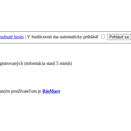
udnuté heslo
|
V budúcnosti ma automaticky prihlásiť
egistrovaných (informácia stará 5 minút)
vaným používateľom je
RioMare