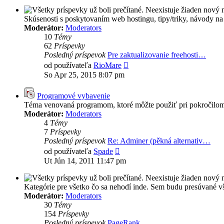
Skúsenosti s poskytovaním web hostingu, tipy/triky, návody na 
Moderátor:
Moderators
10
Témy
62
Príspevky
Posledný príspevok
Pre zaktualizovanie freehosti…
Zobraziť
od používateľa
RioMare
posledný
So Apr 25, 2015 8:07 pm
príspevok
Programové vybavenie
Téma venovaná programom, ktoré môžte použiť pri pokročilom
Moderátor:
Moderators
4
Témy
7
Príspevky
Posledný príspevok
Re: Adminer (pěkná alternativ…
Zobraziť
od používateľa
Spade
posledný
Ut Jún 14, 2011 11:47 pm
príspevok
Kategórie pre všetko čo sa nehodí inde. Sem budu presúvané vš
Moderátor:
Moderators
30
Témy
154
Príspevky
Posledný príspevok
PageRank