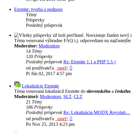
príspevok
Etomite: tvorba a podpora
Témy
Príspevky
Posledný príspevok
Téma venovaná výhradne FAQ t.j. odpovediam na najčastejšie
Moderátor:
Moderators
14
Témy
120
Príspevky
Posledný príspevok
Re: Etomite 1.1 a PHP 5.3.×
Zobraziť
od používateľa
_rasel^
posledný
Pi Jún 02, 2017 4:57 pm
príspevok
Lokalizácie Etomite
Téma venovaná lokalizácií Etomite do
slovenského
a
českého
Moderátori:
Moderators
,
SLT
,
CLT
21
Témy
186
Príspevky
Posledný príspevok
Re: Lokalizácia MODX Revoluti…
Zobraziť
od používateľa
_rasel^
posledný
Po Nov 25, 2013 4:23 pm
príspevok