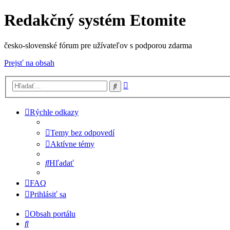
Redakčný systém Etomite
česko-slovenské fórum pre užívateľov s podporou zdarma
Prejsť na obsah
Rozšírené
Hľadať
vyhľadávanie
Rýchle odkazy
Temy bez odpovedí
Aktívne témy
Hľadať
FAQ
Prihlásiť sa
Obsah portálu
Hľadať