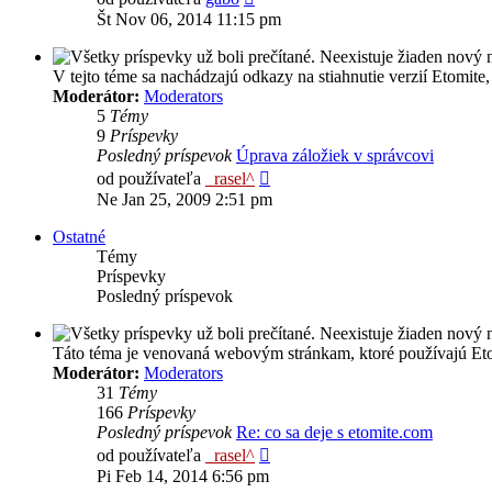
posledný
Št Nov 06, 2014 11:15 pm
príspevok
V tejto téme sa nachádzajú odkazy na stiahnutie verzií Etomi
Moderátor:
Moderators
5
Témy
9
Príspevky
Posledný príspevok
Úprava záložiek v správcovi
Zobraziť
od používateľa
_rasel^
posledný
Ne Jan 25, 2009 2:51 pm
príspevok
Ostatné
Témy
Príspevky
Posledný príspevok
Táto téma je venovaná webovým stránkam, ktoré používajú E
Moderátor:
Moderators
31
Témy
166
Príspevky
Posledný príspevok
Re: co sa deje s etomite.com
Zobraziť
od používateľa
_rasel^
posledný
Pi Feb 14, 2014 6:56 pm
príspevok