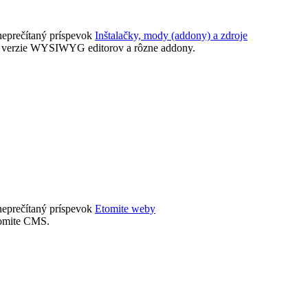
Inštalačky, mody (addony) a zdroje
te, verzie WYSIWYG editorov a rôzne addony.
Etomite weby
tomite CMS.