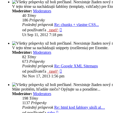
V tejto téme sa nachádzajú šablóny (templaty, vzhľady) pre Eto
Moderátor:
Moderators
40
Témy
186
Príspevky
Posledný príspevok
Re: chunks + vlastne CSS...
Zobraziť
od používateľa
_rasel^
posledný
Ut Sep 11, 2012 7:18 pm
príspevok
V tejto téme sa nachádzajú snippety (rozšírenia) pre Etomite.
Moderátor:
Moderators
82
Témy
673
Príspevky
Posledný príspevok
Re: Google XML Sitemaps
Zobraziť
od používateľa
_rasel^
posledný
Ne Nov 17, 2013 1:56 pm
príspevok
Máte problém, hľadáte niečo? Opýtajte sa a poradíme...
Moderátor:
Moderators
198
Témy
1137
Príspevky
Posledný príspevok
Re: html kod šablony uloži al…
Zobraziť
od používateľa
gabo