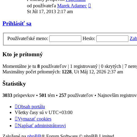
Zobraziť
od používateľa
Marek Adamec
posledný
St Júl 17, 2013 2:17 am
príspevok
Prihlásiť sa
Používateľské meno:
Heslo:
Zab
Kto je prítomný
Momentálne je tu
8
používateľov | 1 registrovaný | 0 skrytých | 7 ner
Maximálny počet prítomných:
1228
, Ut Máj 12, 2026 2:37 am
Štatistiky
3033
príspevkov •
501
tém •
257
používateľov • Najnovším registro
Obsah portálu
Všetky časy sú v
UTC+03:00
Vymazať cookies
Napísať administrátorovi
Založené na
phpBB
® Forum Software © phpBB Limited