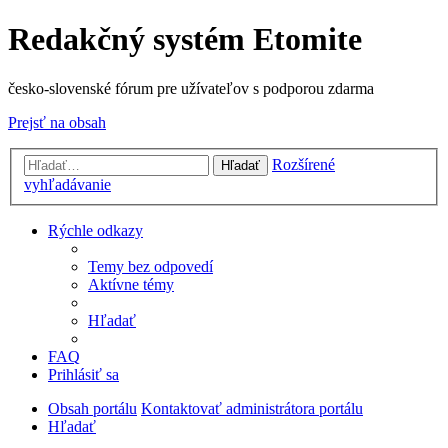
Redakčný systém Etomite
česko-slovenské fórum pre užívateľov s podporou zdarma
Prejsť na obsah
Rozšírené
Hľadať
vyhľadávanie
Rýchle odkazy
Temy bez odpovedí
Aktívne témy
Hľadať
FAQ
Prihlásiť sa
Obsah portálu
Kontaktovať administrátora portálu
Hľadať