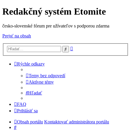
Redakčný systém Etomite
česko-slovenské fórum pre užívateľov s podporou zdarma
Prejsť na obsah
Rozšírené
Hľadať
vyhľadávanie
Rýchle odkazy
Temy bez odpovedí
Aktívne témy
Hľadať
FAQ
Prihlásiť sa
Obsah portálu
Kontaktovať administrátora portálu
Hľadať