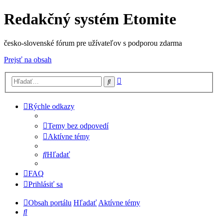
Redakčný systém Etomite
česko-slovenské fórum pre užívateľov s podporou zdarma
Prejsť na obsah
Rozšírené
Hľadať
vyhľadávanie
Rýchle odkazy
Temy bez odpovedí
Aktívne témy
Hľadať
FAQ
Prihlásiť sa
Obsah portálu
Hľadať
Aktívne témy
Hľadať