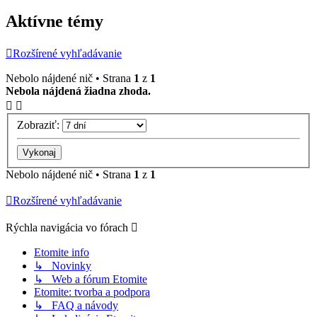
Aktívne témy
Rozšírené vyhľadávanie
Nebolo nájdené nič • Strana
1
z
1
Nebola nájdená žiadna zhoda.
Zobraziť:
Nebolo nájdené nič • Strana
1
z
1
Rozšírené vyhľadávanie
Rýchla navigácia vo fórach
Etomite info
↳ Novinky
↳ Web a fórum Etomite
Etomite: tvorba a podpora
↳ FAQ a návody