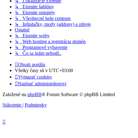
↳ Lokalizácie Etomite
↳ Etomite šablóny
↳ Etomite snippety
↳ Všeobecné help centrum
↳ Inštalačky, mody (addony) a zdroje
Ostatné
↳ Etomite weby
↳ Web hosting a registrácia domén
↳ Programové vybavenie
↳ Čo sa inám nehodí..
Obsah portálu
Všetky časy sú v
UTC+03:00
Vymazať cookies
Napísať administrátorovi
Založené na
phpBB
® Forum Software © phpBB Limited
Súkromie
|
Podmienky