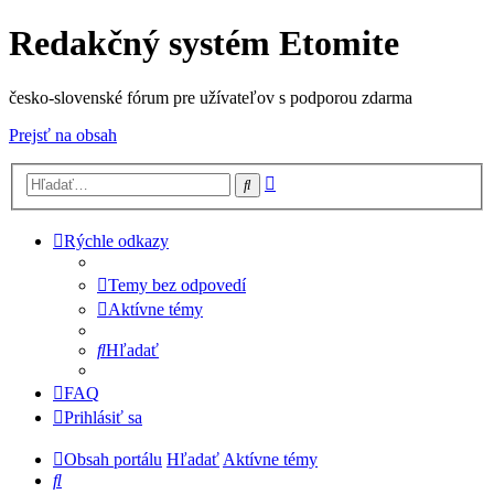
Redakčný systém Etomite
česko-slovenské fórum pre užívateľov s podporou zdarma
Prejsť na obsah
Rozšírené
Hľadať
vyhľadávanie
Rýchle odkazy
Temy bez odpovedí
Aktívne témy
Hľadať
FAQ
Prihlásiť sa
Obsah portálu
Hľadať
Aktívne témy
Hľadať