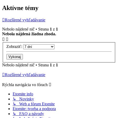
Aktívne témy
Rozšírené vyhľadávanie
Nebolo nájdené nič • Strana
1
z
1
Nebola nájdená žiadna zhoda.
Zobraziť:
Nebolo nájdené nič • Strana
1
z
1
Rozšírené vyhľadávanie
Rýchla navigácia vo fórach
Etomite info
↳ Novinky
↳ Web a fórum Etomite
Etomite: tvorba a podpora
↳ FAQ a návody