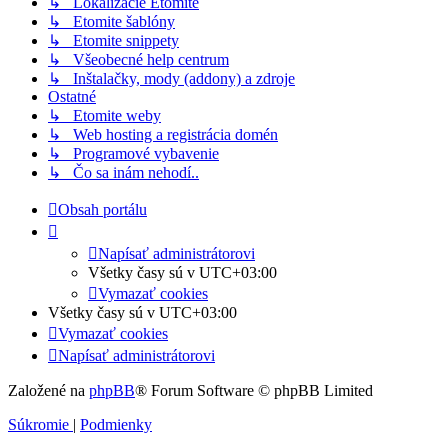
↳ Lokalizácie Etomite
↳ Etomite šablóny
↳ Etomite snippety
↳ Všeobecné help centrum
↳ Inštalačky, mody (addony) a zdroje
Ostatné
↳ Etomite weby
↳ Web hosting a registrácia domén
↳ Programové vybavenie
↳ Čo sa inám nehodí..
Obsah portálu
Napísať administrátorovi
Všetky časy sú v
UTC+03:00
Vymazať cookies
Všetky časy sú v
UTC+03:00
Vymazať cookies
Napísať administrátorovi
Založené na
phpBB
® Forum Software © phpBB Limited
Súkromie
|
Podmienky