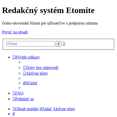
Redakčný systém Etomite
česko-slovenské fórum pre užívateľov s podporou zdarma
Prejsť na obsah
Rozšírené
Hľadať
vyhľadávanie
Rýchle odkazy
Temy bez odpovedí
Aktívne témy
Hľadať
FAQ
Prihlásiť sa
Obsah portálu
Hľadať
Aktívne témy
Hľadať