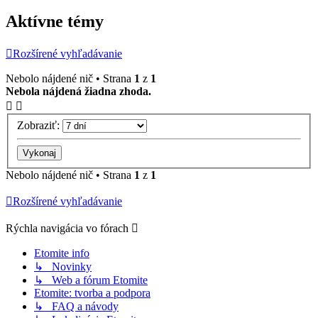
Aktívne témy
Rozšírené vyhľadávanie
Nebolo nájdené nič • Strana
1
z
1
Nebola nájdená žiadna zhoda.
Zobraziť:
Nebolo nájdené nič • Strana
1
z
1
Rozšírené vyhľadávanie
Rýchla navigácia vo fórach
Etomite info
↳ Novinky
↳ Web a fórum Etomite
Etomite: tvorba a podpora
↳ FAQ a návody