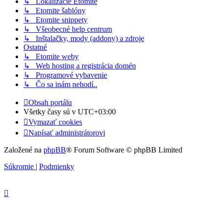
↳ Lokalizácie Etomite
↳ Etomite šablóny
↳ Etomite snippety
↳ Všeobecné help centrum
↳ Inštalačky, mody (addony) a zdroje
Ostatné
↳ Etomite weby
↳ Web hosting a registrácia domén
↳ Programové vybavenie
↳ Čo sa inám nehodí..
Obsah portálu
Všetky časy sú v
UTC+03:00
Vymazať cookies
Napísať administrátorovi
Založené na
phpBB
® Forum Software © phpBB Limited
Súkromie
|
Podmienky