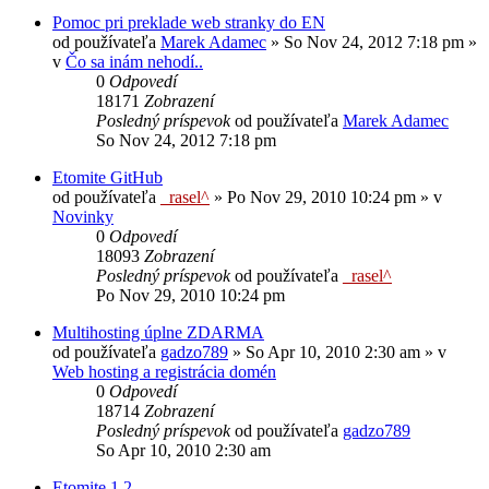
Pomoc pri preklade web stranky do EN
od používateľa
Marek Adamec
»
So Nov 24, 2012 7:18 pm
»
v
Čo sa inám nehodí..
0
Odpovedí
18171
Zobrazení
Posledný príspevok
od používateľa
Marek Adamec
So Nov 24, 2012 7:18 pm
Etomite GitHub
od používateľa
_rasel^
»
Po Nov 29, 2010 10:24 pm
» v
Novinky
0
Odpovedí
18093
Zobrazení
Posledný príspevok
od používateľa
_rasel^
Po Nov 29, 2010 10:24 pm
Multihosting úplne ZDARMA
od používateľa
gadzo789
»
So Apr 10, 2010 2:30 am
» v
Web hosting a registrácia domén
0
Odpovedí
18714
Zobrazení
Posledný príspevok
od používateľa
gadzo789
So Apr 10, 2010 2:30 am
Etomite 1.2