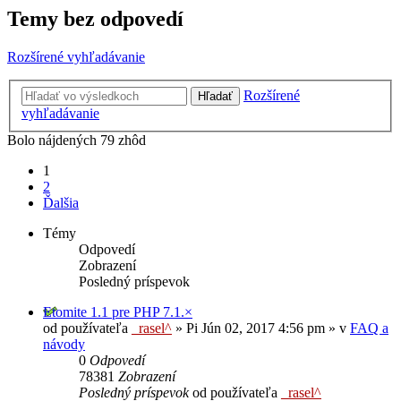
Temy bez odpovedí
Rozšírené vyhľadávanie
Rozšírené
Hľadať
vyhľadávanie
Bolo nájdených 79 zhôd
1
2
Ďalšia
Témy
Odpovedí
Zobrazení
Posledný príspevok
Etomite 1.1 pre PHP 7.1.×
od používateľa
_rasel^
»
Pi Jún 02, 2017 4:56 pm
» v
FAQ a
návody
0
Odpovedí
78381
Zobrazení
Posledný príspevok
od používateľa
_rasel^