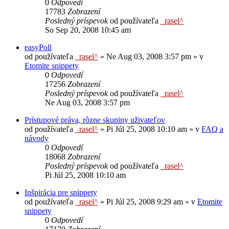
0
Odpovedí
17783
Zobrazení
Posledný príspevok
od používateľa
_rasel^
So Sep 20, 2008 10:45 am
easyPoll
od používateľa
_rasel^
»
Ne Aug 03, 2008 3:57 pm
» v
Etomite snippety
0
Odpovedí
17256
Zobrazení
Posledný príspevok
od používateľa
_rasel^
Ne Aug 03, 2008 3:57 pm
Prístupové práva, rôzne skupiny uživateľov
od používateľa
_rasel^
»
Pi Júl 25, 2008 10:10 am
» v
FAQ a
návody
0
Odpovedí
18068
Zobrazení
Posledný príspevok
od používateľa
_rasel^
Pi Júl 25, 2008 10:10 am
Inšpirácia pre snippety
od používateľa
_rasel^
»
Pi Júl 25, 2008 9:29 am
» v
Etomite
snippety
0
Odpovedí