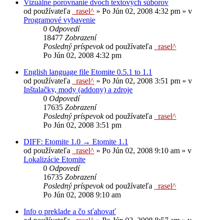
Vizuálne porovnanie dvoch textových súborov
od používateľa
_rasel^
»
Po Jún 02, 2008 4:32 pm
» v
Programové vybavenie
0
Odpovedí
18477
Zobrazení
Posledný príspevok
od používateľa
_rasel^
Po Jún 02, 2008 4:32 pm
English language file Etomite 0.5.1 to 1.1
od používateľa
_rasel^
»
Po Jún 02, 2008 3:51 pm
» v
Inštalačky, mody (addony) a zdroje
0
Odpovedí
17635
Zobrazení
Posledný príspevok
od používateľa
_rasel^
Po Jún 02, 2008 3:51 pm
DIFF: Etomite 1.0 → Etomite 1.1
od používateľa
_rasel^
»
Po Jún 02, 2008 9:10 am
» v
Lokalizácie Etomite
0
Odpovedí
16735
Zobrazení
Posledný príspevok
od používateľa
_rasel^
Po Jún 02, 2008 9:10 am
Info o preklade a čo sťahovať