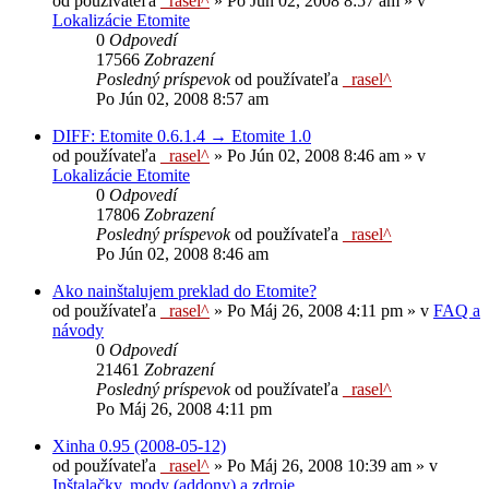
od používateľa
_rasel^
»
Po Jún 02, 2008 8:57 am
» v
Lokalizácie Etomite
0
Odpovedí
17566
Zobrazení
Posledný príspevok
od používateľa
_rasel^
Po Jún 02, 2008 8:57 am
DIFF: Etomite 0.6.1.4 → Etomite 1.0
od používateľa
_rasel^
»
Po Jún 02, 2008 8:46 am
» v
Lokalizácie Etomite
0
Odpovedí
17806
Zobrazení
Posledný príspevok
od používateľa
_rasel^
Po Jún 02, 2008 8:46 am
Ako nainštalujem preklad do Etomite?
od používateľa
_rasel^
»
Po Máj 26, 2008 4:11 pm
» v
FAQ a
návody
0
Odpovedí
21461
Zobrazení
Posledný príspevok
od používateľa
_rasel^
Po Máj 26, 2008 4:11 pm
Xinha 0.95 (2008-05-12)
od používateľa
_rasel^
»
Po Máj 26, 2008 10:39 am
» v
Inštalačky, mody (addony) a zdroje