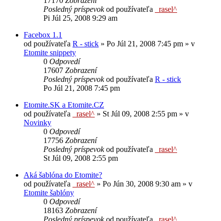
17170
Zobrazení
Posledný príspevok
od používateľa
_rasel^
Pi Júl 25, 2008 9:29 am
Facebox 1.1
od používateľa
R - stick
»
Po Júl 21, 2008 7:45 pm
» v
Etomite snippety
0
Odpovedí
17607
Zobrazení
Posledný príspevok
od používateľa
R - stick
Po Júl 21, 2008 7:45 pm
Etomite.SK a Etomite.CZ
od používateľa
_rasel^
»
St Júl 09, 2008 2:55 pm
» v
Novinky
0
Odpovedí
17756
Zobrazení
Posledný príspevok
od používateľa
_rasel^
St Júl 09, 2008 2:55 pm
Aká šablóna do Etomite?
od používateľa
_rasel^
»
Po Jún 30, 2008 9:30 am
» v
Etomite šablóny
0
Odpovedí
18163
Zobrazení
Posledný príspevok
od používateľa
_rasel^