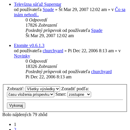
Televízna súťaž Superstar
od používateľa
Spade
»
Št Mar 29, 2007 12:02 am
» v
Čo sa
inám nehodí..
0
Odpovedí
17826
Zobrazení
Posledný príspevok
od používateľa
Spade
Št Mar 29, 2007 12:02 am
Etomite v0.6.1.3
od používateľa
churchyard
»
Pi Dec 22, 2006 8:13 am
» v
Novinky
0
Odpovedí
18326
Zobrazení
Posledný príspevok
od používateľa
churchyard
Pi Dec 22, 2006 8:13 am
Zobraziť:
Zoradiť podľa:
Smer:
Bolo nájdených 79 zhôd
1
2