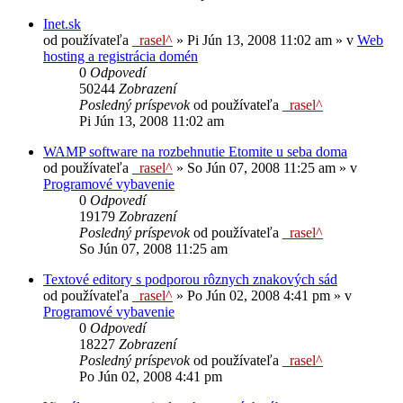
Inet.sk
od používateľa
_rasel^
»
Pi Jún 13, 2008 11:02 am
» v
Web
hosting a registrácia domén
0
Odpovedí
50244
Zobrazení
Posledný príspevok
od používateľa
_rasel^
Pi Jún 13, 2008 11:02 am
WAMP software na rozbehnutie Etomite u seba doma
od používateľa
_rasel^
»
So Jún 07, 2008 11:25 am
» v
Programové vybavenie
0
Odpovedí
19179
Zobrazení
Posledný príspevok
od používateľa
_rasel^
So Jún 07, 2008 11:25 am
Textové editory s podporou rôznych znakových sád
od používateľa
_rasel^
»
Po Jún 02, 2008 4:41 pm
» v
Programové vybavenie
0
Odpovedí
18227
Zobrazení
Posledný príspevok
od používateľa
_rasel^
Po Jún 02, 2008 4:41 pm