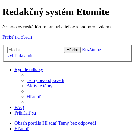
Redakčný systém Etomite
česko-slovenské fórum pre užívateľov s podporou zdarma
Prejsť na obsah
Rozšírené
Hľadať
vyhľadávanie
Rýchle odkazy
Temy bez odpovedí
Aktívne témy
Hľadať
FAQ
Prihlásiť sa
Obsah portálu
Hľadať
Temy bez odpovedí
Hľadať