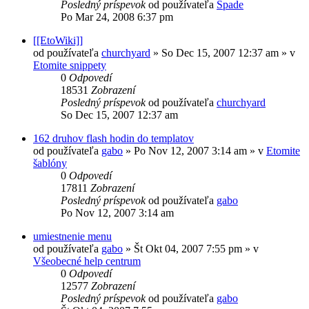
Posledný príspevok
od používateľa
Spade
Po Mar 24, 2008 6:37 pm
[[EtoWiki]]
od používateľa
churchyard
»
So Dec 15, 2007 12:37 am
» v
Etomite snippety
0
Odpovedí
18531
Zobrazení
Posledný príspevok
od používateľa
churchyard
So Dec 15, 2007 12:37 am
162 druhov flash hodin do templatov
od používateľa
gabo
»
Po Nov 12, 2007 3:14 am
» v
Etomite
šablóny
0
Odpovedí
17811
Zobrazení
Posledný príspevok
od používateľa
gabo
Po Nov 12, 2007 3:14 am
umiestnenie menu
od používateľa
gabo
»
Št Okt 04, 2007 7:55 pm
» v
Všeobecné help centrum
0
Odpovedí
12577
Zobrazení
Posledný príspevok
od používateľa
gabo