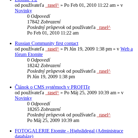
od používateľa
_rasel^
»
Po Feb 01, 2010 11:22 am
» v
Novinky
0
Odpovedí
17842
Zobrazení
Posledný príspevok
od používateľa
_rasel^
Po Feb 01, 2010 11:22 am
Russian Community first contact
od používateľa
_rasel^
»
Pi Jún 19, 2009 1:38 pm
» v
Web a
fórum Etomite
0
Odpovedí
18242
Zobrazení
Posledný príspevok
od používateľa
_rasel^
Pi Jún 19, 2009 1:38 pm
Článok o CMS systémoch v PROFITe
od používateľa
_rasel^
»
Po Máj 25, 2009 10:39 am
» v
Novinky
0
Odpovedí
18265
Zobrazení
Posledný príspevok
od používateľa
_rasel^
Po Máj 25, 2009 10:39 am
FOTOGALERIE Etomite - Highslidegal (Administrace
databáze)