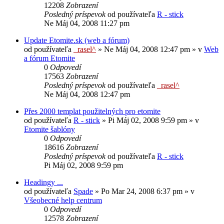
12208
Zobrazení
Posledný príspevok
od používateľa
R - stick
Ne Máj 04, 2008 11:27 pm
Update Etomite.sk (web a fórum)
od používateľa
_rasel^
»
Ne Máj 04, 2008 12:47 pm
» v
Web
a fórum Etomite
0
Odpovedí
17563
Zobrazení
Posledný príspevok
od používateľa
_rasel^
Ne Máj 04, 2008 12:47 pm
Přes 2000 templat použitelných pro etomite
od používateľa
R - stick
»
Pi Máj 02, 2008 9:59 pm
» v
Etomite šablóny
0
Odpovedí
18616
Zobrazení
Posledný príspevok
od používateľa
R - stick
Pi Máj 02, 2008 9:59 pm
Headingy ...
od používateľa
Spade
»
Po Mar 24, 2008 6:37 pm
» v
Všeobecné help centrum
0
Odpovedí
12578
Zobrazení