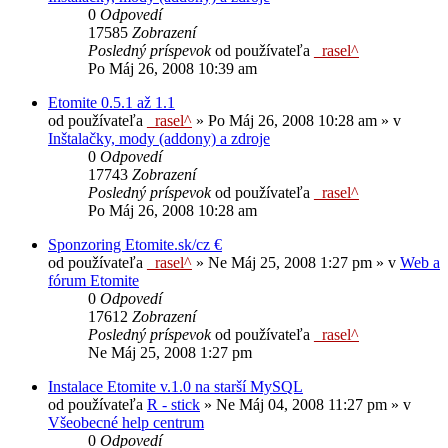
0
Odpovedí
17585
Zobrazení
Posledný príspevok
od používateľa
_rasel^
Po Máj 26, 2008 10:39 am
Etomite 0.5.1 až 1.1
od používateľa
_rasel^
»
Po Máj 26, 2008 10:28 am
» v
Inštalačky, mody (addony) a zdroje
0
Odpovedí
17743
Zobrazení
Posledný príspevok
od používateľa
_rasel^
Po Máj 26, 2008 10:28 am
Sponzoring Etomite.sk/cz €
od používateľa
_rasel^
»
Ne Máj 25, 2008 1:27 pm
» v
Web a
fórum Etomite
0
Odpovedí
17612
Zobrazení
Posledný príspevok
od používateľa
_rasel^
Ne Máj 25, 2008 1:27 pm
Instalace Etomite v.1.0 na starší MySQL
od používateľa
R - stick
»
Ne Máj 04, 2008 11:27 pm
» v
Všeobecné help centrum
0
Odpovedí