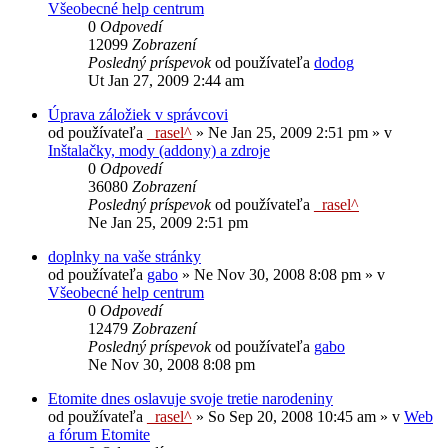
Všeobecné help centrum
0
Odpovedí
12099
Zobrazení
Posledný príspevok
od používateľa
dodog
Ut Jan 27, 2009 2:44 am
Úprava záložiek v správcovi
od používateľa
_rasel^
»
Ne Jan 25, 2009 2:51 pm
» v
Inštalačky, mody (addony) a zdroje
0
Odpovedí
36080
Zobrazení
Posledný príspevok
od používateľa
_rasel^
Ne Jan 25, 2009 2:51 pm
doplnky na vaše stránky
od používateľa
gabo
»
Ne Nov 30, 2008 8:08 pm
» v
Všeobecné help centrum
0
Odpovedí
12479
Zobrazení
Posledný príspevok
od používateľa
gabo
Ne Nov 30, 2008 8:08 pm
Etomite dnes oslavuje svoje tretie narodeniny
od používateľa
_rasel^
»
So Sep 20, 2008 10:45 am
» v
Web
a fórum Etomite