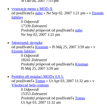
Št Okt 04, 2007 7:55 pm
vysuvacie menu z MOD-X
od používateľa
gabo
»
Ne Sep 02, 2007 1:21 pm
» v
Etomite
šablóny
0
Odpovedí
17339
Zobrazení
Posledný príspevok
od používateľa
gabo
Ne Sep 02, 2007 1:21 pm
Siteground: skynuke
od používateľa
Kissman
»
Pi Máj 25, 2007 3:59 am
» v
Etomite šablóny
0
Odpovedí
18241
Zobrazení
Posledný príspevok
od používateľa
Kissman
Pi Máj 25, 2007 3:59 am
Problém při instalaci MODx 0.9.5.
od používateľa
Tomas
»
Ut Apr 03, 2007 11:32 am
» v
Všeobecné help centrum
0
Odpovedí
15353
Zobrazení
Posledný príspevok
od používateľa
Tomas
Ut Apr 03, 2007 11:32 am