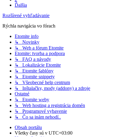
Ďalšia
Rozšírené vyhľadávanie
Rýchla navigácia vo fórach
Etomite info
↳ Novinky
↳ Web a fórum Etomite
Etomite: tvorba a podpora
↳ FAQ a návody
↳ Lokalizácie Etomite
↳ Etomite šablóny
↳ Etomite snippety
↳ Všeobecné help centrum
↳ Inštalačky, mody (addony) a zdroje
Ostatné
↳ Etomite weby
↳ Web hosting a registrácia domén
↳ Programové vybavenie
↳ Čo sa inám nehodí..
Obsah portálu
Všetky časy sú v
UTC+03:00