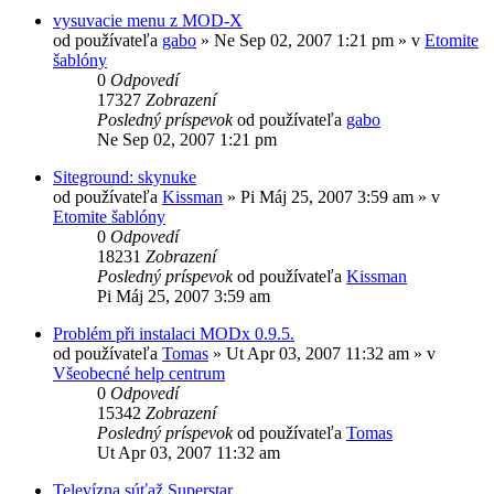
vysuvacie menu z MOD-X
od používateľa
gabo
»
Ne Sep 02, 2007 1:21 pm
» v
Etomite
šablóny
0
Odpovedí
17327
Zobrazení
Posledný príspevok
od používateľa
gabo
Ne Sep 02, 2007 1:21 pm
Siteground: skynuke
od používateľa
Kissman
»
Pi Máj 25, 2007 3:59 am
» v
Etomite šablóny
0
Odpovedí
18231
Zobrazení
Posledný príspevok
od používateľa
Kissman
Pi Máj 25, 2007 3:59 am
Problém při instalaci MODx 0.9.5.
od používateľa
Tomas
»
Ut Apr 03, 2007 11:32 am
» v
Všeobecné help centrum
0
Odpovedí
15342
Zobrazení
Posledný príspevok
od používateľa
Tomas
Ut Apr 03, 2007 11:32 am
Televízna súťaž Superstar