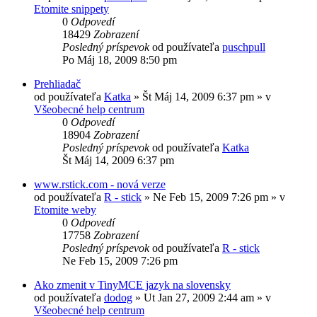
Etomite snippety
0
Odpovedí
18429
Zobrazení
Posledný príspevok
od používateľa
puschpull
Po Máj 18, 2009 8:50 pm
Prehliadač
od používateľa
Katka
»
Št Máj 14, 2009 6:37 pm
» v
Všeobecné help centrum
0
Odpovedí
18904
Zobrazení
Posledný príspevok
od používateľa
Katka
Št Máj 14, 2009 6:37 pm
www.rstick.com - nová verze
od používateľa
R - stick
»
Ne Feb 15, 2009 7:26 pm
» v
Etomite weby
0
Odpovedí
17758
Zobrazení
Posledný príspevok
od používateľa
R - stick
Ne Feb 15, 2009 7:26 pm
Ako zmenit v TinyMCE jazyk na slovensky
od používateľa
dodog
»
Ut Jan 27, 2009 2:44 am
» v
Všeobecné help centrum