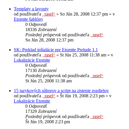
Templaty a layouty
od používateľa
_rasel^
»
So Jún 28, 2008 12:37 pm
» v
Etomite šablóny
0
Odpovedí
18336
Zobrazení
Posledný príspevok
od používateľa
_rasel^
So Jún 28, 2008 12:37 pm
SK: Preklad inštalácie pre Etomite Prelude 1.1
od používateľa
_rasel^
»
St Jún 25, 2008 11:38 am
» v
Lokalizácie Etomite
0
Odpovedí
17130
Zobrazení
Posledný príspevok
od používateľa
_rasel^
St Jún 25, 2008 11:38 am
15 jazykových súborov a script na zistenie rozdielov
od používateľa
_rasel^
»
Št Jún 19, 2008 2:23 pm
» v
Lokalizácie Etomite
0
Odpovedí
17329
Zobrazení
Posledný príspevok
od používateľa
_rasel^
Št Jún 19, 2008 2:23 pm