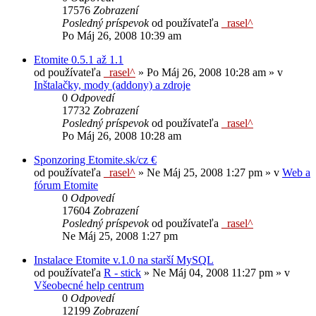
17576
Zobrazení
Posledný príspevok
od používateľa
_rasel^
Po Máj 26, 2008 10:39 am
Etomite 0.5.1 až 1.1
od používateľa
_rasel^
»
Po Máj 26, 2008 10:28 am
» v
Inštalačky, mody (addony) a zdroje
0
Odpovedí
17732
Zobrazení
Posledný príspevok
od používateľa
_rasel^
Po Máj 26, 2008 10:28 am
Sponzoring Etomite.sk/cz €
od používateľa
_rasel^
»
Ne Máj 25, 2008 1:27 pm
» v
Web a
fórum Etomite
0
Odpovedí
17604
Zobrazení
Posledný príspevok
od používateľa
_rasel^
Ne Máj 25, 2008 1:27 pm
Instalace Etomite v.1.0 na starší MySQL
od používateľa
R - stick
»
Ne Máj 04, 2008 11:27 pm
» v
Všeobecné help centrum
0
Odpovedí
12199
Zobrazení