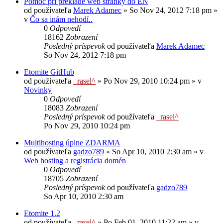
Pomoc pri preklade web stranky do EN
od používateľa
Marek Adamec
»
So Nov 24, 2012 7:18 pm
»
v
Čo sa inám nehodí..
0
Odpovedí
18162
Zobrazení
Posledný príspevok
od používateľa
Marek Adamec
So Nov 24, 2012 7:18 pm
Etomite GitHub
od používateľa
_rasel^
»
Po Nov 29, 2010 10:24 pm
» v
Novinky
0
Odpovedí
18083
Zobrazení
Posledný príspevok
od používateľa
_rasel^
Po Nov 29, 2010 10:24 pm
Multihosting úplne ZDARMA
od používateľa
gadzo789
»
So Apr 10, 2010 2:30 am
» v
Web hosting a registrácia domén
0
Odpovedí
18705
Zobrazení
Posledný príspevok
od používateľa
gadzo789
So Apr 10, 2010 2:30 am
Etomite 1.2
od používateľa
_rasel^
»
Po Feb 01, 2010 11:22 am
» v