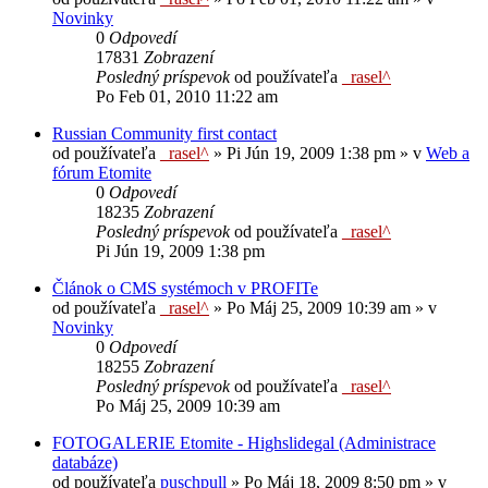
Novinky
0
Odpovedí
17831
Zobrazení
Posledný príspevok
od používateľa
_rasel^
Po Feb 01, 2010 11:22 am
Russian Community first contact
od používateľa
_rasel^
»
Pi Jún 19, 2009 1:38 pm
» v
Web a
fórum Etomite
0
Odpovedí
18235
Zobrazení
Posledný príspevok
od používateľa
_rasel^
Pi Jún 19, 2009 1:38 pm
Článok o CMS systémoch v PROFITe
od používateľa
_rasel^
»
Po Máj 25, 2009 10:39 am
» v
Novinky
0
Odpovedí
18255
Zobrazení
Posledný príspevok
od používateľa
_rasel^
Po Máj 25, 2009 10:39 am
FOTOGALERIE Etomite - Highslidegal (Administrace
databáze)
od používateľa
puschpull
»
Po Máj 18, 2009 8:50 pm
» v