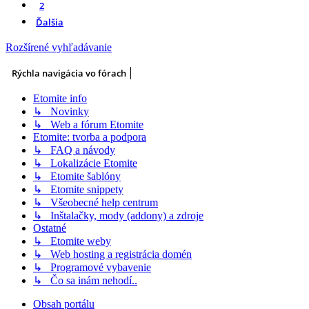
2
Ďalšia
Rozšírené vyhľadávanie
Rýchla navigácia vo fórach
Etomite info
↳ Novinky
↳ Web a fórum Etomite
Etomite: tvorba a podpora
↳ FAQ a návody
↳ Lokalizácie Etomite
↳ Etomite šablóny
↳ Etomite snippety
↳ Všeobecné help centrum
↳ Inštalačky, mody (addony) a zdroje
Ostatné
↳ Etomite weby
↳ Web hosting a registrácia domén
↳ Programové vybavenie
↳ Čo sa inám nehodí..
Obsah portálu