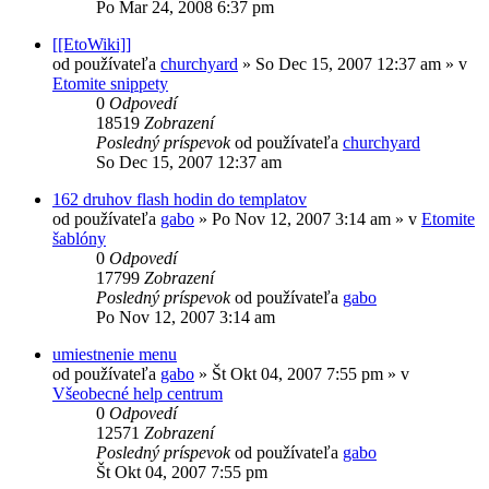
Po Mar 24, 2008 6:37 pm
[[EtoWiki]]
od používateľa
churchyard
»
So Dec 15, 2007 12:37 am
» v
Etomite snippety
0
Odpovedí
18519
Zobrazení
Posledný príspevok
od používateľa
churchyard
So Dec 15, 2007 12:37 am
162 druhov flash hodin do templatov
od používateľa
gabo
»
Po Nov 12, 2007 3:14 am
» v
Etomite
šablóny
0
Odpovedí
17799
Zobrazení
Posledný príspevok
od používateľa
gabo
Po Nov 12, 2007 3:14 am
umiestnenie menu
od používateľa
gabo
»
Št Okt 04, 2007 7:55 pm
» v
Všeobecné help centrum
0
Odpovedí
12571
Zobrazení
Posledný príspevok
od používateľa
gabo
Št Okt 04, 2007 7:55 pm