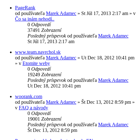
PageRank
od používateľa
Marek Adamec
»
St Júl 17, 2013 2:17 am
» v
Čo sa inám nehodí..
0
Odpovedí
37491
Zobrazení
Posledný príspevok
od používateľa
Marek Adamec
St Júl 17, 2013 2:17 am
www.team.navrchol.sk
od používateľa
Marek Adamec
»
Ut Dec 18, 2012 10:41 pm
» v
Etomite weby
0
Odpovedí
19249
Zobrazení
Posledný príspevok
od používateľa
Marek Adamec
Ut Dec 18, 2012 10:41 pm
woorank.com
od používateľa
Marek Adamec
»
Št Dec 13, 2012 8:59 pm
»
v
FAQ a návody
0
Odpovedí
19001
Zobrazení
Posledný príspevok
od používateľa
Marek Adamec
Št Dec 13, 2012 8:59 pm