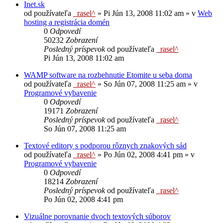
Inet.sk
od používateľa
_rasel^
»
Pi Jún 13, 2008 11:02 am
» v
Web
hosting a registrácia domén
0
Odpovedí
50232
Zobrazení
Posledný príspevok
od používateľa
_rasel^
Pi Jún 13, 2008 11:02 am
WAMP software na rozbehnutie Etomite u seba doma
od používateľa
_rasel^
»
So Jún 07, 2008 11:25 am
» v
Programové vybavenie
0
Odpovedí
19171
Zobrazení
Posledný príspevok
od používateľa
_rasel^
So Jún 07, 2008 11:25 am
Textové editory s podporou rôznych znakových sád
od používateľa
_rasel^
»
Po Jún 02, 2008 4:41 pm
» v
Programové vybavenie
0
Odpovedí
18214
Zobrazení
Posledný príspevok
od používateľa
_rasel^
Po Jún 02, 2008 4:41 pm
Vizuálne porovnanie dvoch textových súborov