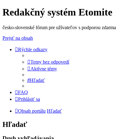
Redakčný systém Etomite
česko-slovenské fórum pre užívateľov s podporou zdarma
Prejsť na obsah
Rýchle odkazy
Temy bez odpovedí
Aktívne témy
Hľadať
FAQ
Prihlásiť sa
Obsah portálu
Hľadať
Hľadať
Druh vyhľadávania