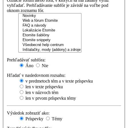
Označte fórum alebo fóra, v ktorých sa má zadaný výraz
vyhľadať. Prehľadávanie subfór je závislé na voľbe pod
oknom zoznamu fór.
Prehľadávať subfóra:
Áno
Nie
Hľadať v nasledovnom rozsahu:
v predmetoch tém a v texte príspevku
len v texte príspevku
len v názvoch tém
len v prvom príspevku témy
Výsledok zobraziť ako:
Príspevky
Témy