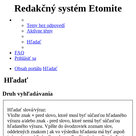
Redakčný systém Etomite
Temy bez odpovedí
Aktívne témy
Hľadať
FAQ
Prihlásiť sa
Obsah portálu
Hľadať
Hľadať
Druh vyhľadávania
Hľadať slová/výraz:
Vložte znak
+
pred slovo, ktoré musí byť súčasťou hľadaného
výrazu a/alebo znak
-
pred slovo, ktoré nemá byť súčasťou
hľadaného výrazu. Vpíšte do úvodzoviek zoznam slov,
oddelených znakom
|
ak vo výsledku hľadania má byť aspoň