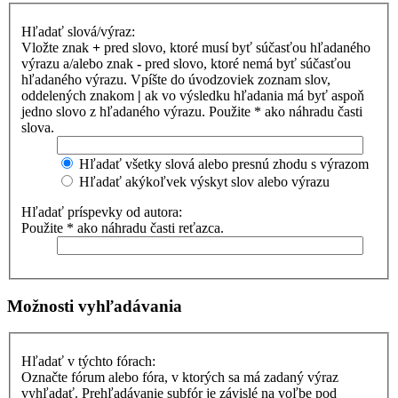
Hľadať slová/výraz:
Vložte znak
+
pred slovo, ktoré musí byť súčasťou hľadaného
výrazu a/alebo znak
-
pred slovo, ktoré nemá byť súčasťou
hľadaného výrazu. Vpíšte do úvodzoviek zoznam slov,
oddelených znakom
|
ak vo výsledku hľadania má byť aspoň
jedno slovo z hľadaného výrazu. Použite * ako náhradu časti
slova.
Hľadať všetky slová alebo presnú zhodu s výrazom
Hľadať akýkoľvek výskyt slov alebo výrazu
Hľadať príspevky od autora:
Použite * ako náhradu časti reťazca.
Možnosti vyhľadávania
Hľadať v týchto fórach:
Označte fórum alebo fóra, v ktorých sa má zadaný výraz
vyhľadať. Prehľadávanie subfór je závislé na voľbe pod