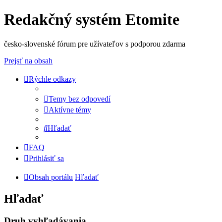
Redakčný systém Etomite
česko-slovenské fórum pre užívateľov s podporou zdarma
Prejsť na obsah
Rýchle odkazy
Temy bez odpovedí
Aktívne témy
Hľadať
FAQ
Prihlásiť sa
Obsah portálu
Hľadať
Hľadať
Druh vyhľadávania