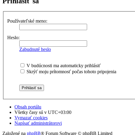
Prihlásiť sa
Používateľské meno:
Heslo:
Zabudnuté heslo
V budúcnosti ma automaticky prihlásiť
Skrýť moju prítomnosť počas tohoto pripojenia
Obsah portálu
Všetky časy sú v
UTC+03:00
Vymazať cookies
Napísať administrátorovi
Založené na
phpBB
® Forum Software © phpBB Limited