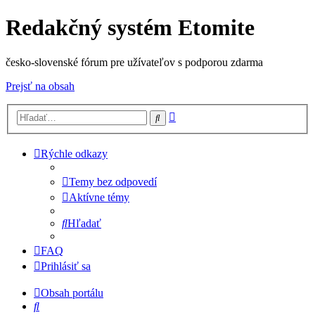
Redakčný systém Etomite
česko-slovenské fórum pre užívateľov s podporou zdarma
Prejsť na obsah
Rozšírené
Hľadať
vyhľadávanie
Rýchle odkazy
Temy bez odpovedí
Aktívne témy
Hľadať
FAQ
Prihlásiť sa
Obsah portálu
Hľadať