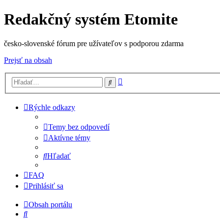
Redakčný systém Etomite
česko-slovenské fórum pre užívateľov s podporou zdarma
Prejsť na obsah
Rozšírené
Hľadať
vyhľadávanie
Rýchle odkazy
Temy bez odpovedí
Aktívne témy
Hľadať
FAQ
Prihlásiť sa
Obsah portálu
Hľadať