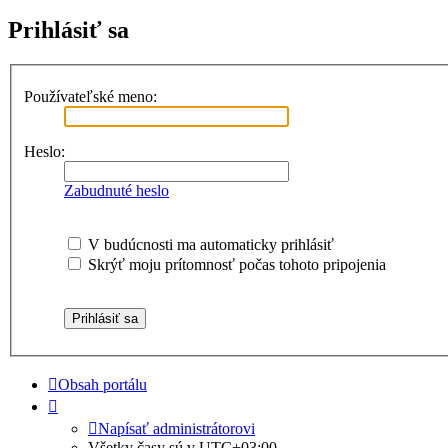
Prihlásiť sa
Používateľské meno:
Heslo:
Zabudnuté heslo
V budúcnosti ma automaticky prihlásiť
Skrýť moju prítomnosť počas tohoto pripojenia
Obsah portálu
Napísať administrátorovi
Všetky časy sú v
UTC+03:00