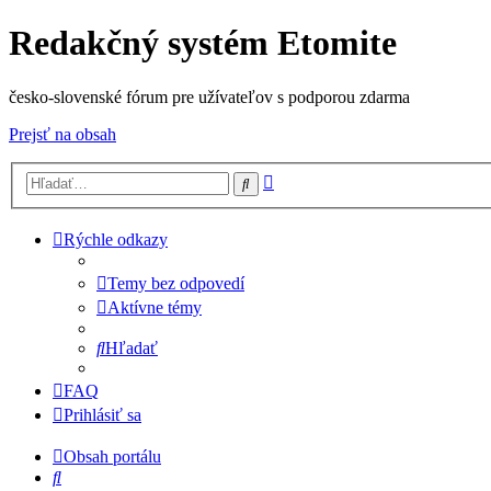
Redakčný systém Etomite
česko-slovenské fórum pre užívateľov s podporou zdarma
Prejsť na obsah
Rozšírené
Hľadať
vyhľadávanie
Rýchle odkazy
Temy bez odpovedí
Aktívne témy
Hľadať
FAQ
Prihlásiť sa
Obsah portálu
Hľadať