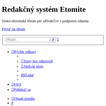
Redakčný systém Etomite
česko-slovenské fórum pre užívateľov s podporou zdarma
Prejsť na obsah
Rozšírené
Hľadať
vyhľadávanie
Rýchle odkazy
Temy bez odpovedí
Aktívne témy
Hľadať
FAQ
Prihlásiť sa
Obsah portálu
Hľadať