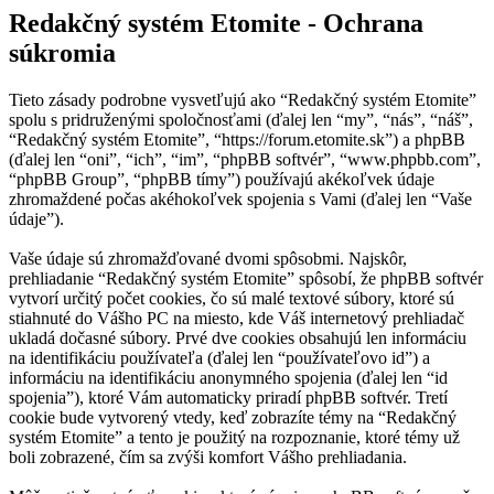
Redakčný systém Etomite - Ochrana
súkromia
Tieto zásady podrobne vysvetľujú ako “Redakčný systém Etomite”
spolu s pridruženými spoločnosťami (ďalej len “my”, “nás”, “náš”,
“Redakčný systém Etomite”, “https://forum.etomite.sk”) a phpBB
(ďalej len “oni”, “ich”, “im”, “phpBB softvér”, “www.phpbb.com”,
“phpBB Group”, “phpBB tímy”) používajú akékoľvek údaje
zhromaždené počas akéhokoľvek spojenia s Vami (ďalej len “Vaše
údaje”).
Vaše údaje sú zhromažďované dvomi spôsobmi. Najskôr,
prehliadanie “Redakčný systém Etomite” spôsobí, že phpBB softvér
vytvorí určitý počet cookies, čo sú malé textové súbory, ktoré sú
stiahnuté do Vášho PC na miesto, kde Váš internetový prehliadač
ukladá dočasné súbory. Prvé dve cookies obsahujú len informáciu
na identifikáciu používateľa (ďalej len “používateľovo id”) a
informáciu na identifikáciu anonymného spojenia (ďalej len “id
spojenia”), ktoré Vám automaticky priradí phpBB softvér. Tretí
cookie bude vytvorený vtedy, keď zobrazíte témy na “Redakčný
systém Etomite” a tento je použitý na rozpoznanie, ktoré témy už
boli zobrazené, čím sa zvýši komfort Vášho prehliadania.