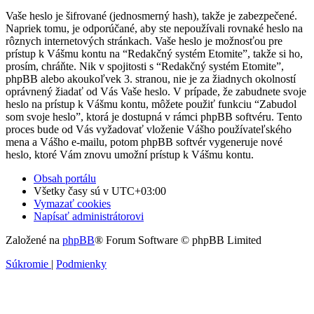
Vaše heslo je šifrované (jednosmerný hash), takže je zabezpečené.
Napriek tomu, je odporúčané, aby ste nepoužívali rovnaké heslo na
rôznych internetových stránkach. Vaše heslo je možnosťou pre
prístup k Vášmu kontu na “Redakčný systém Etomite”, takže si ho,
prosím, chráňte. Nik v spojitosti s “Redakčný systém Etomite”,
phpBB alebo akoukoľvek 3. stranou, nie je za žiadnych okolností
oprávnený žiadať od Vás Vaše heslo. V prípade, že zabudnete svoje
heslo na prístup k Vášmu kontu, môžete použiť funkciu “Zabudol
som svoje heslo”, ktorá je dostupná v rámci phpBB softvéru. Tento
proces bude od Vás vyžadovať vloženie Vášho používateľského
mena a Vášho e-mailu, potom phpBB softvér vygeneruje nové
heslo, ktoré Vám znovu umožní prístup k Vášmu kontu.
Obsah portálu
Všetky časy sú v
UTC+03:00
Vymazať cookies
Napísať administrátorovi
Založené na
phpBB
® Forum Software © phpBB Limited
Súkromie
|
Podmienky