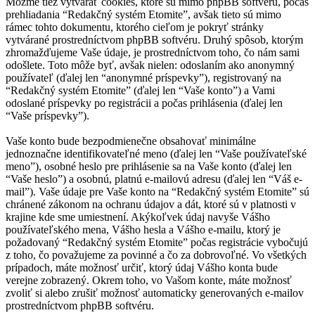
Môžme tiež vytvárať cookies, ktoré sú mimo phpBB softvéru, počas
prehliadania “Redakčný systém Etomite”, avšak tieto sú mimo
rámec tohto dokumentu, ktorého cieľom je pokryť stránky
vytvárané prostredníctvom phpBB softvéru. Druhý spôsob, ktorým
zhromažďujeme Vaše údaje, je prostredníctvom toho, čo nám sami
odošlete. Toto môže byť, avšak nielen: odoslaním ako anonymný
používateľ (ďalej len “anonymné príspevky”), registrovaný na
“Redakčný systém Etomite” (ďalej len “Vaše konto”) a Vami
odoslané príspevky po registrácii a počas prihlásenia (ďalej len
“Vaše príspevky”).
Vaše konto bude bezpodmienečne obsahovať minimálne
jednoznačne identifikovateľné meno (ďalej len “Vaše používateľské
meno”), osobné heslo pre prihlásenie sa na Vaše konto (ďalej len
“Vaše heslo”) a osobnú, platnú e-mailovú adresu (ďalej len “Váš e-
mail”). Vaše údaje pre Vaše konto na “Redakčný systém Etomite” sú
chránené zákonom na ochranu údajov a dát, ktoré sú v platnosti v
krajine kde sme umiestnení. Akýkoľvek údaj navyše Vášho
používateľského mena, Vášho hesla a Vášho e-mailu, ktorý je
požadovaný “Redakčný systém Etomite” počas registrácie vybočujú
z toho, čo považujeme za povinné a čo za dobrovoľné. Vo všetkých
prípadoch, máte možnosť určiť, ktorý údaj Vášho konta bude
verejne zobrazený. Okrem toho, vo Vašom konte, máte možnosť
zvoliť si alebo zrušiť možnosť automaticky generovaných e-mailov
prostredníctvom phpBB softvéru.