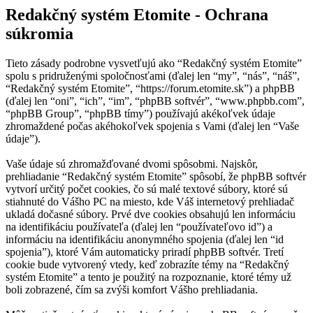
Redakčný systém Etomite - Ochrana
súkromia
Tieto zásady podrobne vysvetľujú ako “Redakčný systém Etomite”
spolu s pridruženými spoločnosťami (ďalej len “my”, “nás”, “náš”,
“Redakčný systém Etomite”, “https://forum.etomite.sk”) a phpBB
(ďalej len “oni”, “ich”, “im”, “phpBB softvér”, “www.phpbb.com”,
“phpBB Group”, “phpBB tímy”) používajú akékoľvek údaje
zhromaždené počas akéhokoľvek spojenia s Vami (ďalej len “Vaše
údaje”).
Vaše údaje sú zhromažďované dvomi spôsobmi. Najskôr,
prehliadanie “Redakčný systém Etomite” spôsobí, že phpBB softvér
vytvorí určitý počet cookies, čo sú malé textové súbory, ktoré sú
stiahnuté do Vášho PC na miesto, kde Váš internetový prehliadač
ukladá dočasné súbory. Prvé dve cookies obsahujú len informáciu
na identifikáciu používateľa (ďalej len “používateľovo id”) a
informáciu na identifikáciu anonymného spojenia (ďalej len “id
spojenia”), ktoré Vám automaticky priradí phpBB softvér. Tretí
cookie bude vytvorený vtedy, keď zobrazíte témy na “Redakčný
systém Etomite” a tento je použitý na rozpoznanie, ktoré témy už
boli zobrazené, čím sa zvýši komfort Vášho prehliadania.