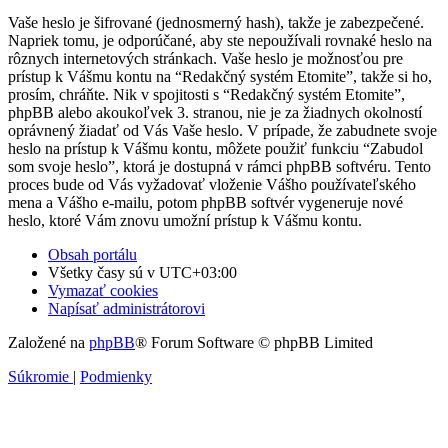
Vaše heslo je šifrované (jednosmerný hash), takže je zabezpečené.
Napriek tomu, je odporúčané, aby ste nepoužívali rovnaké heslo na
rôznych internetových stránkach. Vaše heslo je možnosťou pre
prístup k Vášmu kontu na “Redakčný systém Etomite”, takže si ho,
prosím, chráňte. Nik v spojitosti s “Redakčný systém Etomite”,
phpBB alebo akoukoľvek 3. stranou, nie je za žiadnych okolností
oprávnený žiadať od Vás Vaše heslo. V prípade, že zabudnete svoje
heslo na prístup k Vášmu kontu, môžete použiť funkciu “Zabudol
som svoje heslo”, ktorá je dostupná v rámci phpBB softvéru. Tento
proces bude od Vás vyžadovať vloženie Vášho používateľského
mena a Vášho e-mailu, potom phpBB softvér vygeneruje nové
heslo, ktoré Vám znovu umožní prístup k Vášmu kontu.
Obsah portálu
Všetky časy sú v
UTC+03:00
Vymazať cookies
Napísať administrátorovi
Založené na
phpBB
® Forum Software © phpBB Limited
Súkromie
|
Podmienky