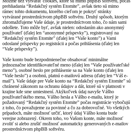
Môžme tiež vytvárať cookies, ktoré sú mimo phpBB softvéru, počas
prehliadania “Redakčný systém Etomite”, avšak tieto sú mimo
rámec tohto dokumentu, ktorého cieľom je pokryť stránky
vytvárané prostredníctvom phpBB softvéru. Druhý spôsob, ktorým
zhromažďujeme Vaše údaje, je prostredníctvom toho, čo nám sami
odošlete. Toto môže byť, avšak nielen: odoslaním ako anonymný
používateľ (ďalej len “anonymné príspevky”), registrovaný na
“Redakčný systém Etomite” (ďalej len “Vaše konto”) a Vami
odoslané príspevky po registrácii a počas prihlásenia (ďalej len
“Vaše príspevky”).
Vaše konto bude bezpodmienečne obsahovať minimálne
jednoznačne identifikovateľné meno (ďalej len “Vaše používateľské
meno”), osobné heslo pre prihlásenie sa na Vaše konto (ďalej len
“Vaše heslo”) a osobnú, platnú e-mailovú adresu (ďalej len “Váš e-
mail”). Vaše údaje pre Vaše konto na “Redakčný systém Etomite” sú
chránené zákonom na ochranu údajov a dát, ktoré sú v platnosti v
krajine kde sme umiestnení. Akýkoľvek údaj navyše Vášho
používateľského mena, Vášho hesla a Vášho e-mailu, ktorý je
požadovaný “Redakčný systém Etomite” počas registrácie vybočujú
z toho, čo považujeme za povinné a čo za dobrovoľné. Vo všetkých
prípadoch, máte možnosť určiť, ktorý údaj Vášho konta bude
verejne zobrazený. Okrem toho, vo Vašom konte, máte možnosť
zvoliť si alebo zrušiť možnosť automaticky generovaných e-mailov
prostredníctvom phpBB softvéru.