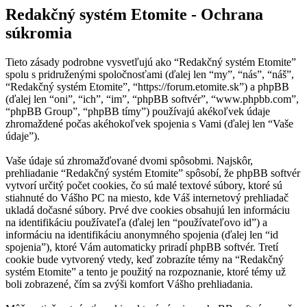
Redakčný systém Etomite - Ochrana
súkromia
Tieto zásady podrobne vysvetľujú ako “Redakčný systém Etomite”
spolu s pridruženými spoločnosťami (ďalej len “my”, “nás”, “náš”,
“Redakčný systém Etomite”, “https://forum.etomite.sk”) a phpBB
(ďalej len “oni”, “ich”, “im”, “phpBB softvér”, “www.phpbb.com”,
“phpBB Group”, “phpBB tímy”) používajú akékoľvek údaje
zhromaždené počas akéhokoľvek spojenia s Vami (ďalej len “Vaše
údaje”).
Vaše údaje sú zhromažďované dvomi spôsobmi. Najskôr,
prehliadanie “Redakčný systém Etomite” spôsobí, že phpBB softvér
vytvorí určitý počet cookies, čo sú malé textové súbory, ktoré sú
stiahnuté do Vášho PC na miesto, kde Váš internetový prehliadač
ukladá dočasné súbory. Prvé dve cookies obsahujú len informáciu
na identifikáciu používateľa (ďalej len “používateľovo id”) a
informáciu na identifikáciu anonymného spojenia (ďalej len “id
spojenia”), ktoré Vám automaticky priradí phpBB softvér. Tretí
cookie bude vytvorený vtedy, keď zobrazíte témy na “Redakčný
systém Etomite” a tento je použitý na rozpoznanie, ktoré témy už
boli zobrazené, čím sa zvýši komfort Vášho prehliadania.