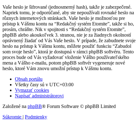
Vaše heslo je šifrované (jednosmerný hash), takže je zabezpečené.
Napriek tomu, je odporúčané, aby ste nepoužívali rovnaké heslo na
rôznych internetových stránkach. Vaše heslo je možnosťou pre
prístup k Vášmu kontu na “Redakčný systém Etomite”, takže si ho,
prosím, chráňte. Nik v spojitosti s “Redakčný systém Etomite”,
phpBB alebo akoukoľvek 3. stranou, nie je za žiadnych okolností
oprávnený žiadať od Vás Vaše heslo. V prípade, že zabudnete svoje
heslo na prístup k Vášmu kontu, môžete použiť funkciu “Zabudol
som svoje heslo”, ktorá je dostupná v rámci phpBB softvéru. Tento
proces bude od Vás vyžadovať vloženie Vášho používateľského
mena a Vášho e-mailu, potom phpBB softvér vygeneruje nové
heslo, ktoré Vám znovu umožní prístup k Vášmu kontu.
Obsah portálu
Všetky časy sú v
UTC+03:00
Vymazať cookies
Napísať administrátorovi
Založené na
phpBB
® Forum Software © phpBB Limited
Súkromie
|
Podmienky