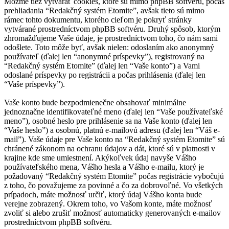
Môžme tiež vytvárať cookies, ktoré sú mimo phpBB softvéru, počas
prehliadania “Redakčný systém Etomite”, avšak tieto sú mimo
rámec tohto dokumentu, ktorého cieľom je pokryť stránky
vytvárané prostredníctvom phpBB softvéru. Druhý spôsob, ktorým
zhromažďujeme Vaše údaje, je prostredníctvom toho, čo nám sami
odošlete. Toto môže byť, avšak nielen: odoslaním ako anonymný
používateľ (ďalej len “anonymné príspevky”), registrovaný na
“Redakčný systém Etomite” (ďalej len “Vaše konto”) a Vami
odoslané príspevky po registrácii a počas prihlásenia (ďalej len
“Vaše príspevky”).
Vaše konto bude bezpodmienečne obsahovať minimálne
jednoznačne identifikovateľné meno (ďalej len “Vaše používateľské
meno”), osobné heslo pre prihlásenie sa na Vaše konto (ďalej len
“Vaše heslo”) a osobnú, platnú e-mailovú adresu (ďalej len “Váš e-
mail”). Vaše údaje pre Vaše konto na “Redakčný systém Etomite” sú
chránené zákonom na ochranu údajov a dát, ktoré sú v platnosti v
krajine kde sme umiestnení. Akýkoľvek údaj navyše Vášho
používateľského mena, Vášho hesla a Vášho e-mailu, ktorý je
požadovaný “Redakčný systém Etomite” počas registrácie vybočujú
z toho, čo považujeme za povinné a čo za dobrovoľné. Vo všetkých
prípadoch, máte možnosť určiť, ktorý údaj Vášho konta bude
verejne zobrazený. Okrem toho, vo Vašom konte, máte možnosť
zvoliť si alebo zrušiť možnosť automaticky generovaných e-mailov
prostredníctvom phpBB softvéru.