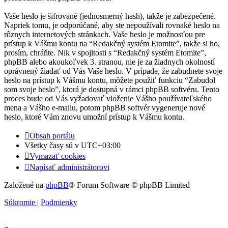
Vaše heslo je šifrované (jednosmerný hash), takže je zabezpečené.
Napriek tomu, je odporúčané, aby ste nepoužívali rovnaké heslo na
rôznych internetových stránkach. Vaše heslo je možnosťou pre
prístup k Vášmu kontu na “Redakčný systém Etomite”, takže si ho,
prosím, chráňte. Nik v spojitosti s “Redakčný systém Etomite”,
phpBB alebo akoukoľvek 3. stranou, nie je za žiadnych okolností
oprávnený žiadať od Vás Vaše heslo. V prípade, že zabudnete svoje
heslo na prístup k Vášmu kontu, môžete použiť funkciu “Zabudol
som svoje heslo”, ktorá je dostupná v rámci phpBB softvéru. Tento
proces bude od Vás vyžadovať vloženie Vášho používateľského
mena a Vášho e-mailu, potom phpBB softvér vygeneruje nové
heslo, ktoré Vám znovu umožní prístup k Vášmu kontu.
Obsah portálu
Všetky časy sú v
UTC+03:00
Vymazať cookies
Napísať administrátorovi
Založené na
phpBB
® Forum Software © phpBB Limited
Súkromie
|
Podmienky