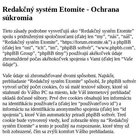
Redakčný systém Etomite - Ochrana
súkromia
Tieto zásady podrobne vysvetľujú ako “Redakčný systém Etomite”
spolu s pridruženými spoločnosťami (ďalej len “my”, “nás”, “náš”,
“Redakčný systém Etomite”, “https://forum.etomite.sk”) a phpBB
(ďalej len “oni”, “ich”, “im”, “phpBB softvér”, “www.phpbb.com”,
“phpBB Group”, “phpBB tímy”) používajú akékoľvek údaje
zhromaždené počas akéhokoľvek spojenia s Vami (ďalej len “Vaše
údaje”).
Vaše údaje sú zhromažďované dvomi spôsobmi. Najskôr,
prehliadanie “Redakčný systém Etomite” spôsobí, že phpBB softvér
vytvorí určitý počet cookies, čo sú malé textové súbory, ktoré sú
stiahnuté do Vášho PC na miesto, kde Váš internetový prehliadač
ukladá dočasné súbory. Prvé dve cookies obsahujú len informáciu
na identifikáciu používateľa (ďalej len “používateľovo id”) a
informáciu na identifikáciu anonymného spojenia (ďalej len “id
spojenia”), ktoré Vám automaticky priradí phpBB softvér. Tretí
cookie bude vytvorený vtedy, keď zobrazíte témy na “Redakčný
systém Etomite” a tento je použitý na rozpoznanie, ktoré témy už
boli zobrazené, čím sa zvýši komfort Vášho prehliadania.