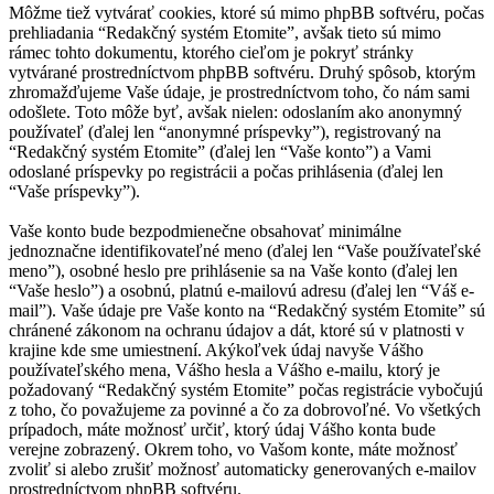
Môžme tiež vytvárať cookies, ktoré sú mimo phpBB softvéru, počas
prehliadania “Redakčný systém Etomite”, avšak tieto sú mimo
rámec tohto dokumentu, ktorého cieľom je pokryť stránky
vytvárané prostredníctvom phpBB softvéru. Druhý spôsob, ktorým
zhromažďujeme Vaše údaje, je prostredníctvom toho, čo nám sami
odošlete. Toto môže byť, avšak nielen: odoslaním ako anonymný
používateľ (ďalej len “anonymné príspevky”), registrovaný na
“Redakčný systém Etomite” (ďalej len “Vaše konto”) a Vami
odoslané príspevky po registrácii a počas prihlásenia (ďalej len
“Vaše príspevky”).
Vaše konto bude bezpodmienečne obsahovať minimálne
jednoznačne identifikovateľné meno (ďalej len “Vaše používateľské
meno”), osobné heslo pre prihlásenie sa na Vaše konto (ďalej len
“Vaše heslo”) a osobnú, platnú e-mailovú adresu (ďalej len “Váš e-
mail”). Vaše údaje pre Vaše konto na “Redakčný systém Etomite” sú
chránené zákonom na ochranu údajov a dát, ktoré sú v platnosti v
krajine kde sme umiestnení. Akýkoľvek údaj navyše Vášho
používateľského mena, Vášho hesla a Vášho e-mailu, ktorý je
požadovaný “Redakčný systém Etomite” počas registrácie vybočujú
z toho, čo považujeme za povinné a čo za dobrovoľné. Vo všetkých
prípadoch, máte možnosť určiť, ktorý údaj Vášho konta bude
verejne zobrazený. Okrem toho, vo Vašom konte, máte možnosť
zvoliť si alebo zrušiť možnosť automaticky generovaných e-mailov
prostredníctvom phpBB softvéru.