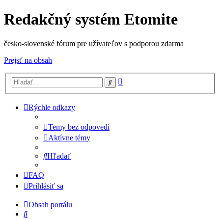
Redakčný systém Etomite
česko-slovenské fórum pre užívateľov s podporou zdarma
Prejsť na obsah
Rozšírené
Hľadať
vyhľadávanie
Rýchle odkazy
Temy bez odpovedí
Aktívne témy
Hľadať
FAQ
Prihlásiť sa
Obsah portálu
Hľadať