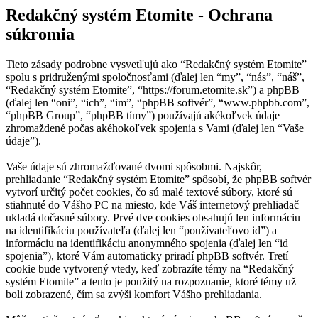
Redakčný systém Etomite - Ochrana
súkromia
Tieto zásady podrobne vysvetľujú ako “Redakčný systém Etomite”
spolu s pridruženými spoločnosťami (ďalej len “my”, “nás”, “náš”,
“Redakčný systém Etomite”, “https://forum.etomite.sk”) a phpBB
(ďalej len “oni”, “ich”, “im”, “phpBB softvér”, “www.phpbb.com”,
“phpBB Group”, “phpBB tímy”) používajú akékoľvek údaje
zhromaždené počas akéhokoľvek spojenia s Vami (ďalej len “Vaše
údaje”).
Vaše údaje sú zhromažďované dvomi spôsobmi. Najskôr,
prehliadanie “Redakčný systém Etomite” spôsobí, že phpBB softvér
vytvorí určitý počet cookies, čo sú malé textové súbory, ktoré sú
stiahnuté do Vášho PC na miesto, kde Váš internetový prehliadač
ukladá dočasné súbory. Prvé dve cookies obsahujú len informáciu
na identifikáciu používateľa (ďalej len “používateľovo id”) a
informáciu na identifikáciu anonymného spojenia (ďalej len “id
spojenia”), ktoré Vám automaticky priradí phpBB softvér. Tretí
cookie bude vytvorený vtedy, keď zobrazíte témy na “Redakčný
systém Etomite” a tento je použitý na rozpoznanie, ktoré témy už
boli zobrazené, čím sa zvýši komfort Vášho prehliadania.