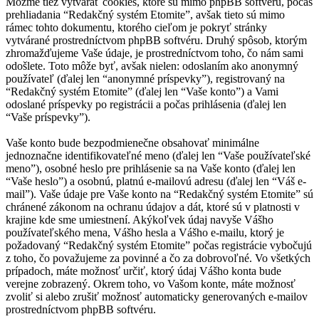
Môžme tiež vytvárať cookies, ktoré sú mimo phpBB softvéru, počas
prehliadania “Redakčný systém Etomite”, avšak tieto sú mimo
rámec tohto dokumentu, ktorého cieľom je pokryť stránky
vytvárané prostredníctvom phpBB softvéru. Druhý spôsob, ktorým
zhromažďujeme Vaše údaje, je prostredníctvom toho, čo nám sami
odošlete. Toto môže byť, avšak nielen: odoslaním ako anonymný
používateľ (ďalej len “anonymné príspevky”), registrovaný na
“Redakčný systém Etomite” (ďalej len “Vaše konto”) a Vami
odoslané príspevky po registrácii a počas prihlásenia (ďalej len
“Vaše príspevky”).
Vaše konto bude bezpodmienečne obsahovať minimálne
jednoznačne identifikovateľné meno (ďalej len “Vaše používateľské
meno”), osobné heslo pre prihlásenie sa na Vaše konto (ďalej len
“Vaše heslo”) a osobnú, platnú e-mailovú adresu (ďalej len “Váš e-
mail”). Vaše údaje pre Vaše konto na “Redakčný systém Etomite” sú
chránené zákonom na ochranu údajov a dát, ktoré sú v platnosti v
krajine kde sme umiestnení. Akýkoľvek údaj navyše Vášho
používateľského mena, Vášho hesla a Vášho e-mailu, ktorý je
požadovaný “Redakčný systém Etomite” počas registrácie vybočujú
z toho, čo považujeme za povinné a čo za dobrovoľné. Vo všetkých
prípadoch, máte možnosť určiť, ktorý údaj Vášho konta bude
verejne zobrazený. Okrem toho, vo Vašom konte, máte možnosť
zvoliť si alebo zrušiť možnosť automaticky generovaných e-mailov
prostredníctvom phpBB softvéru.