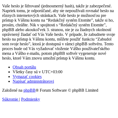
Vaše heslo je šifrované (jednosmerný hash), takže je zabezpečené.
Napriek tomu, je odporúčané, aby ste nepoužívali rovnaké heslo na
rôznych internetových stránkach. Vaše heslo je možnosťou pre
prístup k Vášmu kontu na “Redakčný systém Etomite”, takže si ho,
prosím, chráňte. Nik v spojitosti s “Redakčný systém Etomite”,
phpBB alebo akoukoľvek 3. stranou, nie je za žiadnych okolností
oprávnený žiadať od Vás Vaše heslo. V prípade, že zabudnete svoje
heslo na prístup k Vášmu kontu, môžete použiť funkciu “Zabudol
som svoje heslo”, ktorá je dostupná v rámci phpBB softvéru. Tento
proces bude od Vás vyžadovať vloženie Vášho používateľského
mena a Vášho e-mailu, potom phpBB softvér vygeneruje nové
heslo, ktoré Vám znovu umožní prístup k Vášmu kontu.
Obsah portálu
Všetky časy sú v
UTC+03:00
Vymazať cookies
Napísať administrátorovi
Založené na
phpBB
® Forum Software © phpBB Limited
Súkromie
|
Podmienky