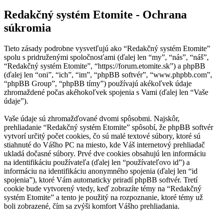
Redakčný systém Etomite - Ochrana
súkromia
Tieto zásady podrobne vysvetľujú ako “Redakčný systém Etomite”
spolu s pridruženými spoločnosťami (ďalej len “my”, “nás”, “náš”,
“Redakčný systém Etomite”, “https://forum.etomite.sk”) a phpBB
(ďalej len “oni”, “ich”, “im”, “phpBB softvér”, “www.phpbb.com”,
“phpBB Group”, “phpBB tímy”) používajú akékoľvek údaje
zhromaždené počas akéhokoľvek spojenia s Vami (ďalej len “Vaše
údaje”).
Vaše údaje sú zhromažďované dvomi spôsobmi. Najskôr,
prehliadanie “Redakčný systém Etomite” spôsobí, že phpBB softvér
vytvorí určitý počet cookies, čo sú malé textové súbory, ktoré sú
stiahnuté do Vášho PC na miesto, kde Váš internetový prehliadač
ukladá dočasné súbory. Prvé dve cookies obsahujú len informáciu
na identifikáciu používateľa (ďalej len “používateľovo id”) a
informáciu na identifikáciu anonymného spojenia (ďalej len “id
spojenia”), ktoré Vám automaticky priradí phpBB softvér. Tretí
cookie bude vytvorený vtedy, keď zobrazíte témy na “Redakčný
systém Etomite” a tento je použitý na rozpoznanie, ktoré témy už
boli zobrazené, čím sa zvýši komfort Vášho prehliadania.