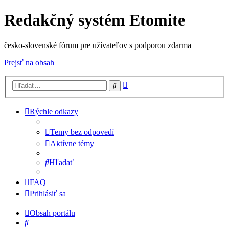
Redakčný systém Etomite
česko-slovenské fórum pre užívateľov s podporou zdarma
Prejsť na obsah
Rozšírené
Hľadať
vyhľadávanie
Rýchle odkazy
Temy bez odpovedí
Aktívne témy
Hľadať
FAQ
Prihlásiť sa
Obsah portálu
Hľadať