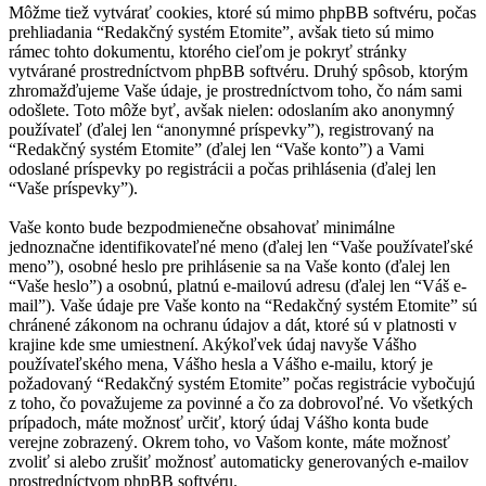
Môžme tiež vytvárať cookies, ktoré sú mimo phpBB softvéru, počas
prehliadania “Redakčný systém Etomite”, avšak tieto sú mimo
rámec tohto dokumentu, ktorého cieľom je pokryť stránky
vytvárané prostredníctvom phpBB softvéru. Druhý spôsob, ktorým
zhromažďujeme Vaše údaje, je prostredníctvom toho, čo nám sami
odošlete. Toto môže byť, avšak nielen: odoslaním ako anonymný
používateľ (ďalej len “anonymné príspevky”), registrovaný na
“Redakčný systém Etomite” (ďalej len “Vaše konto”) a Vami
odoslané príspevky po registrácii a počas prihlásenia (ďalej len
“Vaše príspevky”).
Vaše konto bude bezpodmienečne obsahovať minimálne
jednoznačne identifikovateľné meno (ďalej len “Vaše používateľské
meno”), osobné heslo pre prihlásenie sa na Vaše konto (ďalej len
“Vaše heslo”) a osobnú, platnú e-mailovú adresu (ďalej len “Váš e-
mail”). Vaše údaje pre Vaše konto na “Redakčný systém Etomite” sú
chránené zákonom na ochranu údajov a dát, ktoré sú v platnosti v
krajine kde sme umiestnení. Akýkoľvek údaj navyše Vášho
používateľského mena, Vášho hesla a Vášho e-mailu, ktorý je
požadovaný “Redakčný systém Etomite” počas registrácie vybočujú
z toho, čo považujeme za povinné a čo za dobrovoľné. Vo všetkých
prípadoch, máte možnosť určiť, ktorý údaj Vášho konta bude
verejne zobrazený. Okrem toho, vo Vašom konte, máte možnosť
zvoliť si alebo zrušiť možnosť automaticky generovaných e-mailov
prostredníctvom phpBB softvéru.