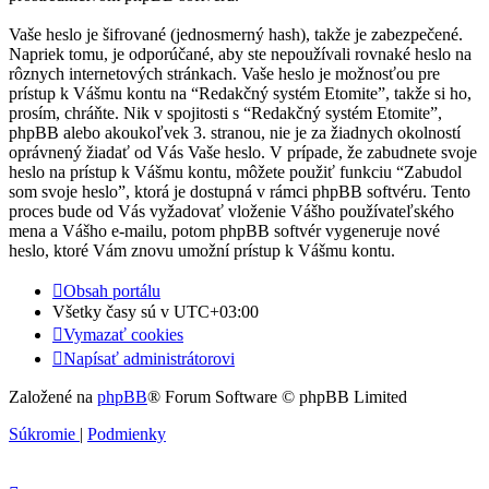
Vaše heslo je šifrované (jednosmerný hash), takže je zabezpečené.
Napriek tomu, je odporúčané, aby ste nepoužívali rovnaké heslo na
rôznych internetových stránkach. Vaše heslo je možnosťou pre
prístup k Vášmu kontu na “Redakčný systém Etomite”, takže si ho,
prosím, chráňte. Nik v spojitosti s “Redakčný systém Etomite”,
phpBB alebo akoukoľvek 3. stranou, nie je za žiadnych okolností
oprávnený žiadať od Vás Vaše heslo. V prípade, že zabudnete svoje
heslo na prístup k Vášmu kontu, môžete použiť funkciu “Zabudol
som svoje heslo”, ktorá je dostupná v rámci phpBB softvéru. Tento
proces bude od Vás vyžadovať vloženie Vášho používateľského
mena a Vášho e-mailu, potom phpBB softvér vygeneruje nové
heslo, ktoré Vám znovu umožní prístup k Vášmu kontu.
Obsah portálu
Všetky časy sú v
UTC+03:00
Vymazať cookies
Napísať administrátorovi
Založené na
phpBB
® Forum Software © phpBB Limited
Súkromie
|
Podmienky