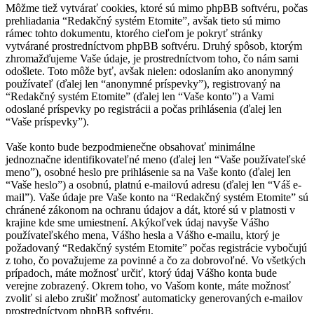
Môžme tiež vytvárať cookies, ktoré sú mimo phpBB softvéru, počas
prehliadania “Redakčný systém Etomite”, avšak tieto sú mimo
rámec tohto dokumentu, ktorého cieľom je pokryť stránky
vytvárané prostredníctvom phpBB softvéru. Druhý spôsob, ktorým
zhromažďujeme Vaše údaje, je prostredníctvom toho, čo nám sami
odošlete. Toto môže byť, avšak nielen: odoslaním ako anonymný
používateľ (ďalej len “anonymné príspevky”), registrovaný na
“Redakčný systém Etomite” (ďalej len “Vaše konto”) a Vami
odoslané príspevky po registrácii a počas prihlásenia (ďalej len
“Vaše príspevky”).
Vaše konto bude bezpodmienečne obsahovať minimálne
jednoznačne identifikovateľné meno (ďalej len “Vaše používateľské
meno”), osobné heslo pre prihlásenie sa na Vaše konto (ďalej len
“Vaše heslo”) a osobnú, platnú e-mailovú adresu (ďalej len “Váš e-
mail”). Vaše údaje pre Vaše konto na “Redakčný systém Etomite” sú
chránené zákonom na ochranu údajov a dát, ktoré sú v platnosti v
krajine kde sme umiestnení. Akýkoľvek údaj navyše Vášho
používateľského mena, Vášho hesla a Vášho e-mailu, ktorý je
požadovaný “Redakčný systém Etomite” počas registrácie vybočujú
z toho, čo považujeme za povinné a čo za dobrovoľné. Vo všetkých
prípadoch, máte možnosť určiť, ktorý údaj Vášho konta bude
verejne zobrazený. Okrem toho, vo Vašom konte, máte možnosť
zvoliť si alebo zrušiť možnosť automaticky generovaných e-mailov
prostredníctvom phpBB softvéru.