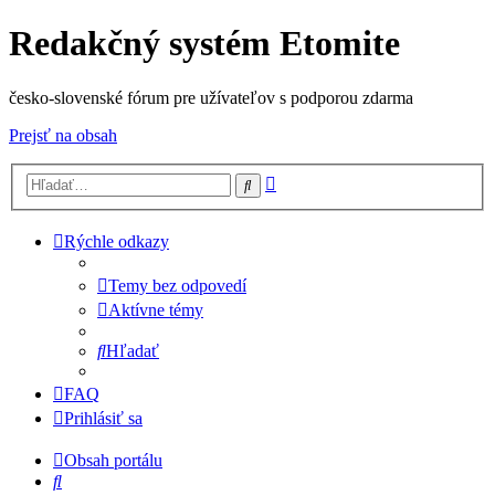
Redakčný systém Etomite
česko-slovenské fórum pre užívateľov s podporou zdarma
Prejsť na obsah
Rozšírené
Hľadať
vyhľadávanie
Rýchle odkazy
Temy bez odpovedí
Aktívne témy
Hľadať
FAQ
Prihlásiť sa
Obsah portálu
Hľadať