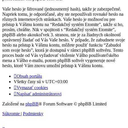
Vaše heslo je šifrované (jednosmerný hash), takže je zabezpečené.
Napriek tomu, je odporúčané, aby ste nepoužívali rovnaké heslo na
rôznych internetových stránkach. Vaše heslo je možnosťou pre
prístup k Vášmu kontu na “Redakčný systém Etomite”, takže si ho,
prosím, chráňte. Nik v spojitosti s “Redakčný systém Etomite”,
phpBB alebo akoukoľvek 3. stranou, nie je za žiadnych okolností
oprávnený žiadať od Vás Vaše heslo. V prípade, že zabudnete svoje
heslo na prístup k Vášmu kontu, môžete použiť funkciu “Zabudol
som svoje heslo”, ktorá je dostupná v rámci phpBB softvéru. Tento
proces bude od Vás vyžadovať vloženie Vášho používateľského
mena a Vášho e-mailu, potom phpBB softvér vygeneruje nové
heslo, ktoré Vám znovu umožní prístup k Vášmu kontu.
Obsah portálu
Všetky časy sú v
UTC+03:00
Vymazať cookies
Napísať administrátorovi
Založené na
phpBB
® Forum Software © phpBB Limited
Súkromie
|
Podmienky