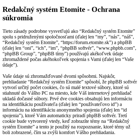
Redakčný systém Etomite - Ochrana
súkromia
Tieto zásady podrobne vysvetľujú ako “Redakčný systém Etomite”
spolu s pridruženými spoločnosťami (ďalej len “my”, “nás”, “náš”,
“Redakčný systém Etomite”, “https://forum.etomite.sk”) a phpBB
(ďalej len “oni”, “ich”, “im”, “phpBB softvér”, “www.phpbb.com”,
“phpBB Group”, “phpBB tímy”) používajú akékoľvek údaje
zhromaždené počas akéhokoľvek spojenia s Vami (ďalej len “Vaše
údaje”).
Vaše údaje sú zhromažďované dvomi spôsobmi. Najskôr,
prehliadanie “Redakčný systém Etomite” spôsobí, že phpBB softvér
vytvorí určitý počet cookies, čo sú malé textové súbory, ktoré sú
stiahnuté do Vášho PC na miesto, kde Váš internetový prehliadač
ukladá dočasné súbory. Prvé dve cookies obsahujú len informáciu
na identifikáciu používateľa (ďalej len “používateľovo id”) a
informáciu na identifikáciu anonymného spojenia (ďalej len “id
spojenia”), ktoré Vám automaticky priradí phpBB softvér. Tretí
cookie bude vytvorený vtedy, keď zobrazíte témy na “Redakčný
systém Etomite” a tento je použitý na rozpoznanie, ktoré témy už
boli zobrazené, čím sa zvýši komfort Vášho prehliadania.