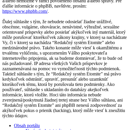
a/alebo nemôžme v rámci povoleného obsahu a/alebo správy. Pre
ďalšie informácie o phpBB, navštívte, prosím:
https://www.phpbb.com/
.
Ďalej súhlasíte s tým, že nebudete odosielať žiadne urážlivé,
obscénne, vulgárne, ohováracie, nenávistné, výhražné, sexuálne
orientované príspevky alebo posielať akýkoľvek iný materiál, ktorý
môže porušovať ktorékoľvek zákony krajiny, v ktorej sa nachádzate
Vy, či v ktorej sa nachádza “Redakčný systém Etomite” alebo
medzinárodné právo. Takéto konanie môže viesť k okamžitému a
trvalému vylúčeniu, s upozornením Vášho poskytovateľa
internetového pripojenia, ak sa budeme domnievať, že to bude od
nás požadované. IP adresa všetkých Vašich príspevkov je
zaznamenávaná na pomoc vo vymožiteľnosti týchto podmienok.
Taktiež súhlasíte s tým, že “Redakčný systém Etomite” má právo
kedykoľvek odstrániť, upraviť, presunúť alebo uzamknúť
ktorúkoľvek tému, ktorá by porušovala tieto podmienky. Ako
používateľ, súhlasíte s ukladaním do databázy akejkoľvek
informácie, ktorú vložíte. Hoci táto informácia nebude
zverejnená/poskytnutá žiadnej tretej strane bez Vášho súhlasu, ani
“Redakčný systém Etomite” ani phpBB nenesú zodpovednosť za
akýkoľvek pokus o prienik (hacking), ktorý môže viesť k zneužitiu
týchto údajov.
Obsah portálu