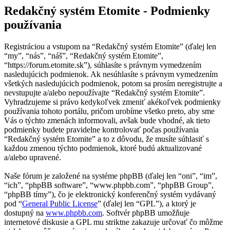
Redakčný systém Etomite - Podmienky
používania
Registráciou a vstupom na “Redakčný systém Etomite” (ďalej len
“my”, “nás”, “náš”, “Redakčný systém Etomite”,
“https://forum.etomite.sk”), súhlasíte s právnym vymedzením
nasledujúcich podmienok. Ak nesúhlasíte s právnym vymedzením
všetkých nasledujúcich podmienok, potom sa prosím neregistrujte a
nevstupujte a/alebo nepoužívajte “Redakčný systém Etomite”.
Vyhradzujeme si právo kedykoľvek zmeniť akékoľvek podmienky
používania tohoto portálu, pričom urobíme všetko preto, aby sme
Vás o týchto zmenách informovali, avšak bude vhodné, ak tieto
podmienky budete pravidelne kontrolovať počas používania
“Redakčný systém Etomite” a to z dôvodu, že musíte súhlasiť s
každou zmenou týchto podmienok, ktoré budú aktualizované
a/alebo upravené.
Naše fórum je založené na systéme phpBB (ďalej len “oni”, “im”,
“ich”, “phpBB software”, “www.phpbb.com”, “phpBB Group”,
“phpBB tímy”), čo je elektronický konferenčný systém vydávaný
pod “
General Public License
” (ďalej len “GPL”), a ktorý je
dostupný na
www.phpbb.com
. Softvér phpBB umožňuje
internetové diskusie a GPL mu striktne zakazuje určovať čo môžme