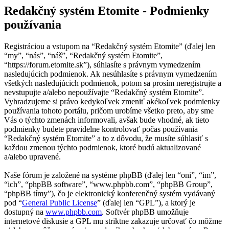
Redakčný systém Etomite - Podmienky
používania
Registráciou a vstupom na “Redakčný systém Etomite” (ďalej len
“my”, “nás”, “náš”, “Redakčný systém Etomite”,
“https://forum.etomite.sk”), súhlasíte s právnym vymedzením
nasledujúcich podmienok. Ak nesúhlasíte s právnym vymedzením
všetkých nasledujúcich podmienok, potom sa prosím neregistrujte a
nevstupujte a/alebo nepoužívajte “Redakčný systém Etomite”.
Vyhradzujeme si právo kedykoľvek zmeniť akékoľvek podmienky
používania tohoto portálu, pričom urobíme všetko preto, aby sme
Vás o týchto zmenách informovali, avšak bude vhodné, ak tieto
podmienky budete pravidelne kontrolovať počas používania
“Redakčný systém Etomite” a to z dôvodu, že musíte súhlasiť s
každou zmenou týchto podmienok, ktoré budú aktualizované
a/alebo upravené.
Naše fórum je založené na systéme phpBB (ďalej len “oni”, “im”,
“ich”, “phpBB software”, “www.phpbb.com”, “phpBB Group”,
“phpBB tímy”), čo je elektronický konferenčný systém vydávaný
pod “
General Public License
” (ďalej len “GPL”), a ktorý je
dostupný na
www.phpbb.com
. Softvér phpBB umožňuje
internetové diskusie a GPL mu striktne zakazuje určovať čo môžme