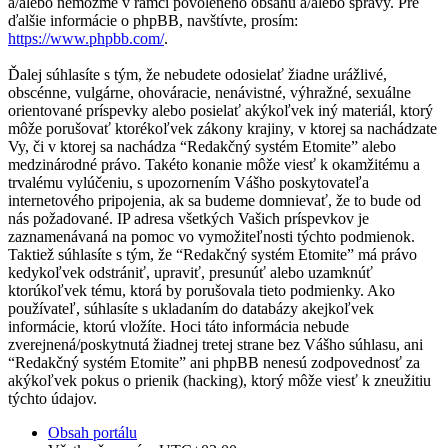
a/alebo nemôžme v rámci povoleného obsahu a/alebo správy. Pre
ďalšie informácie o phpBB, navštívte, prosím:
https://www.phpbb.com/
.
Ďalej súhlasíte s tým, že nebudete odosielať žiadne urážlivé,
obscénne, vulgárne, ohováracie, nenávistné, výhražné, sexuálne
orientované príspevky alebo posielať akýkoľvek iný materiál, ktorý
môže porušovať ktorékoľvek zákony krajiny, v ktorej sa nachádzate
Vy, či v ktorej sa nachádza “Redakčný systém Etomite” alebo
medzinárodné právo. Takéto konanie môže viesť k okamžitému a
trvalému vylúčeniu, s upozornením Vášho poskytovateľa
internetového pripojenia, ak sa budeme domnievať, že to bude od
nás požadované. IP adresa všetkých Vašich príspevkov je
zaznamenávaná na pomoc vo vymožiteľnosti týchto podmienok.
Taktiež súhlasíte s tým, že “Redakčný systém Etomite” má právo
kedykoľvek odstrániť, upraviť, presunúť alebo uzamknúť
ktorúkoľvek tému, ktorá by porušovala tieto podmienky. Ako
používateľ, súhlasíte s ukladaním do databázy akejkoľvek
informácie, ktorú vložíte. Hoci táto informácia nebude
zverejnená/poskytnutá žiadnej tretej strane bez Vášho súhlasu, ani
“Redakčný systém Etomite” ani phpBB nenesú zodpovednosť za
akýkoľvek pokus o prienik (hacking), ktorý môže viesť k zneužitiu
týchto údajov.
Obsah portálu