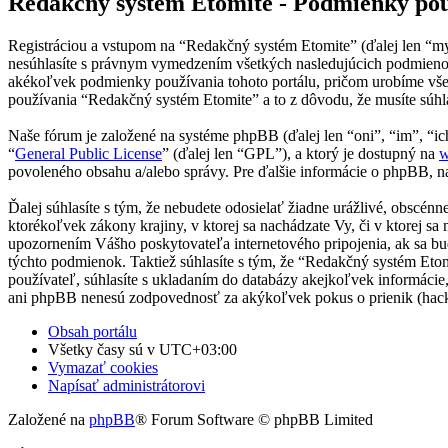
Redakčný systém Etomite - Podmienky po
Registráciou a vstupom na “Redakčný systém Etomite” (ďalej len “my
nesúhlasíte s právnym vymedzením všetkých nasledujúcich podmienok
akékoľvek podmienky používania tohoto portálu, pričom urobíme všet
používania “Redakčný systém Etomite” a to z dôvodu, že musíte súhl
Naše fórum je založené na systéme phpBB (ďalej len “oni”, “im”, 
“
General Public License
” (ďalej len “GPL”), a ktorý je dostupný na
w
povoleného obsahu a/alebo správy. Pre ďalšie informácie o phpBB, na
Ďalej súhlasíte s tým, že nebudete odosielať žiadne urážlivé, obscén
ktorékoľvek zákony krajiny, v ktorej sa nachádzate Vy, či v ktorej
upozornením Vášho poskytovateľa internetového pripojenia, ak sa b
týchto podmienok. Taktiež súhlasíte s tým, že “Redakčný systém Eto
používateľ, súhlasíte s ukladaním do databázy akejkoľvek informácie,
ani phpBB nenesú zodpovednosť za akýkoľvek pokus o prienik (hackin
Obsah portálu
Všetky časy sú v
UTC+03:00
Vymazať cookies
Napísať administrátorovi
Založené na
phpBB
® Forum Software © phpBB Limited