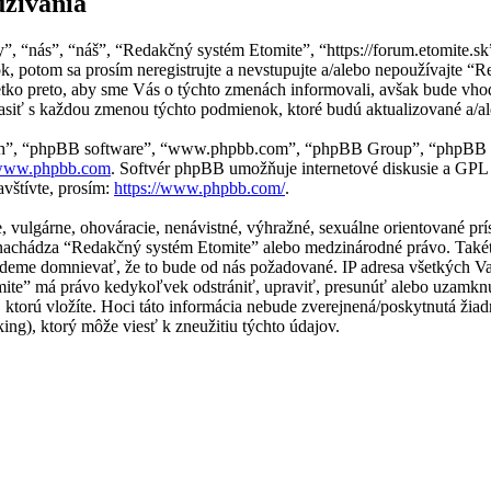
užívania
”, “nás”, “náš”, “Redakčný systém Etomite”, “https://forum.etomite.
, potom sa prosím neregistrujte a nevstupujte a/alebo nepoužívajte 
ko preto, aby sme Vás o týchto zmenách informovali, avšak bude vhod
asiť s každou zmenou týchto podmienok, ktoré budú aktualizované a/a
“ich”, “phpBB software”, “www.phpbb.com”, “phpBB Group”, “phpBB t
ww.phpbb.com
. Softvér phpBB umožňuje internetové diskusie a GPL
vštívte, prosím:
https://www.phpbb.com/
.
ne, vulgárne, ohováracie, nenávistné, výhražné, sexuálne orientované p
 sa nachádza “Redakčný systém Etomite” alebo medzinárodné právo. Také
udeme domnievať, že to bude od nás požadované. IP adresa všetkých 
mite” má právo kedykoľvek odstrániť, upraviť, presunúť alebo uzamkn
 ktorú vložíte. Hoci táto informácia nebude zverejnená/poskytnutá žiad
g), ktorý môže viesť k zneužitiu týchto údajov.