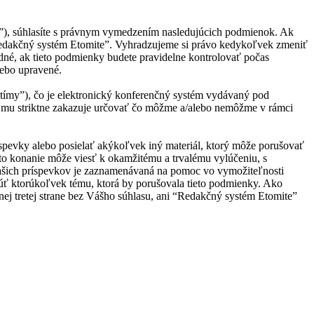
sk”), súhlasíte s právnym vymedzením nasledujúcich podmienok. Ak
“Redakčný systém Etomite”. Vyhradzujeme si právo kedykoľvek zmeniť
né, ak tieto podmienky budete pravidelne kontrolovať počas
lebo upravené.
ímy”), čo je elektronický konferenčný systém vydávaný pod
 mu striktne zakazuje určovať čo môžme a/alebo nemôžme v rámci
ríspevky alebo posielať akýkoľvek iný materiál, ktorý môže porušovať
to konanie môže viesť k okamžitému a trvalému vylúčeniu, s
Vašich príspevkov je zaznamenávaná na pomoc vo vymožiteľnosti
úť ktorúkoľvek tému, ktorá by porušovala tieto podmienky. Ako
nej tretej strane bez Vášho súhlasu, ani “Redakčný systém Etomite”