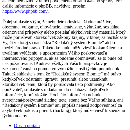
a/alebo nemôžme v rámci povoleného obsahu a/alebo správy. Pre
ďalšie informácie o phpBB, navštívte, prosím:
https://www.phpbb.com/
.
Ďalej súhlasíte s tým, že nebudete odosielať žiadne urážlivé,
obscénne, vulgárne, ohováracie, nenávistné, výhražné, sexuálne
orientované príspevky alebo posielať akýkoľvek iný materiál, ktorý
môže porušovať ktorékoľvek zákony krajiny, v ktorej sa nachádzate
Vy, či v ktorej sa nachádza “Redakčný systém Etomite” alebo
medzinárodné právo. Takéto konanie môže viesť k okamžitému a
trvalému vylúčeniu, s upozornením Vášho poskytovateľa
internetového pripojenia, ak sa budeme domnievať, že to bude od
nás požadované. IP adresa všetkých Vašich príspevkov je
zaznamenávaná na pomoc vo vymožiteľnosti týchto podmienok.
Taktiež súhlasíte s tým, že “Redakčný systém Etomite” má právo
kedykoľvek odstrániť, upraviť, presunúť alebo uzamknúť
ktorúkoľvek tému, ktorá by porušovala tieto podmienky. Ako
používateľ, súhlasíte s ukladaním do databázy akejkoľvek
informácie, ktorú vložíte. Hoci táto informácia nebude
zverejnená/poskytnutá žiadnej tretej strane bez Vášho súhlasu, ani
“Redakčný systém Etomite” ani phpBB nenesú zodpovednosť za
akýkoľvek pokus o prienik (hacking), ktorý môže viesť k zneužitiu
týchto údajov.
Obsah portálu