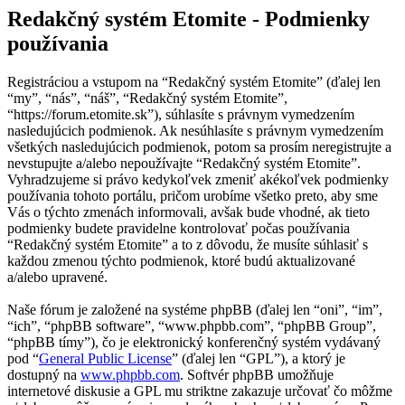
Redakčný systém Etomite - Podmienky
používania
Registráciou a vstupom na “Redakčný systém Etomite” (ďalej len
“my”, “nás”, “náš”, “Redakčný systém Etomite”,
“https://forum.etomite.sk”), súhlasíte s právnym vymedzením
nasledujúcich podmienok. Ak nesúhlasíte s právnym vymedzením
všetkých nasledujúcich podmienok, potom sa prosím neregistrujte a
nevstupujte a/alebo nepoužívajte “Redakčný systém Etomite”.
Vyhradzujeme si právo kedykoľvek zmeniť akékoľvek podmienky
používania tohoto portálu, pričom urobíme všetko preto, aby sme
Vás o týchto zmenách informovali, avšak bude vhodné, ak tieto
podmienky budete pravidelne kontrolovať počas používania
“Redakčný systém Etomite” a to z dôvodu, že musíte súhlasiť s
každou zmenou týchto podmienok, ktoré budú aktualizované
a/alebo upravené.
Naše fórum je založené na systéme phpBB (ďalej len “oni”, “im”,
“ich”, “phpBB software”, “www.phpbb.com”, “phpBB Group”,
“phpBB tímy”), čo je elektronický konferenčný systém vydávaný
pod “
General Public License
” (ďalej len “GPL”), a ktorý je
dostupný na
www.phpbb.com
. Softvér phpBB umožňuje
internetové diskusie a GPL mu striktne zakazuje určovať čo môžme