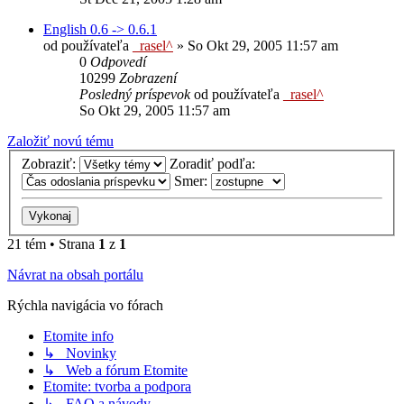
English 0.6 -> 0.6.1
od používateľa
_rasel^
»
So Okt 29, 2005 11:57 am
0
Odpovedí
10299
Zobrazení
Posledný príspevok
od používateľa
_rasel^
So Okt 29, 2005 11:57 am
Založiť novú tému
Zobraziť:
Zoradiť podľa:
Smer:
21 tém • Strana
1
z
1
Návrat na obsah portálu
Rýchla navigácia vo fórach
Etomite info
↳ Novinky
↳ Web a fórum Etomite
Etomite: tvorba a podpora
↳ FAQ a návody