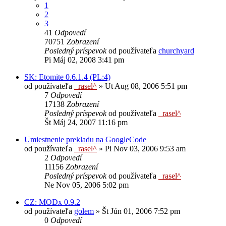
1
2
3
41
Odpovedí
70751
Zobrazení
Posledný príspevok
od používateľa
churchyard
Pi Máj 02, 2008 3:41 pm
SK: Etomite 0.6.1.4 (PL:4)
od používateľa
_rasel^
»
Ut Aug 08, 2006 5:51 pm
7
Odpovedí
17138
Zobrazení
Posledný príspevok
od používateľa
_rasel^
Št Máj 24, 2007 11:16 pm
Umiestnenie prekladu na GoogleCode
od používateľa
_rasel^
»
Pi Nov 03, 2006 9:53 am
2
Odpovedí
11156
Zobrazení
Posledný príspevok
od používateľa
_rasel^
Ne Nov 05, 2006 5:02 pm
CZ: MODx 0.9.2
od používateľa
golem
»
Št Jún 01, 2006 7:52 pm
0
Odpovedí