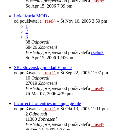
Posledný príspevok
od používateľa
_rasel^
So Apr 15, 2006 7:39 pm
Lokalizacia MODx
od používateľa
_rasel^
»
Št Nov 10, 2005 3:59 pm
1
2
3
38
Odpovedí
68426
Zobrazení
Posledný príspevok
od používateľa
rzelnik
So Apr 15, 2006 12:06 am
SK: Slovensky preklad Etomite
od používateľa
_rasel^
»
Št Sep 22, 2005 11:07 pm
10
Odpovedí
27019
Zobrazení
Posledný príspevok
od používateľa
_rasel^
Ut Mar 07, 2006 4:39 pm
Incorrect # of entries in language file
od používateľa
_rasel^
»
Št Okt 13, 2005 11:11 pm
2
Odpovedí
11380
Zobrazení
Posledný príspevok
od používateľa
_rasel^
St Dec 21, 2005 1:28 am