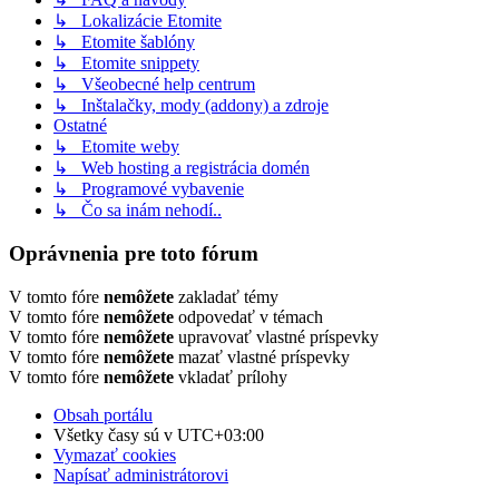
↳ Lokalizácie Etomite
↳ Etomite šablóny
↳ Etomite snippety
↳ Všeobecné help centrum
↳ Inštalačky, mody (addony) a zdroje
Ostatné
↳ Etomite weby
↳ Web hosting a registrácia domén
↳ Programové vybavenie
↳ Čo sa inám nehodí..
Oprávnenia pre toto fórum
V tomto fóre
nemôžete
zakladať témy
V tomto fóre
nemôžete
odpovedať v témach
V tomto fóre
nemôžete
upravovať vlastné príspevky
V tomto fóre
nemôžete
mazať vlastné príspevky
V tomto fóre
nemôžete
vkladať prílohy
Obsah portálu
Všetky časy sú v
UTC+03:00
Vymazať cookies
Napísať administrátorovi