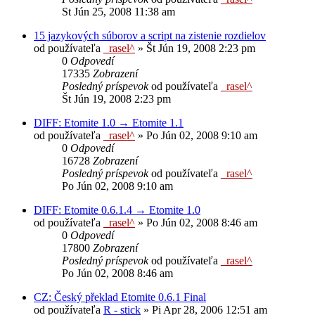
St Jún 25, 2008 11:38 am
15 jazykových súborov a script na zistenie rozdielov
od používateľa
_rasel^
»
Št Jún 19, 2008 2:23 pm
0
Odpovedí
17335
Zobrazení
Posledný príspevok
od používateľa
_rasel^
Št Jún 19, 2008 2:23 pm
DIFF: Etomite 1.0 → Etomite 1.1
od používateľa
_rasel^
»
Po Jún 02, 2008 9:10 am
0
Odpovedí
16728
Zobrazení
Posledný príspevok
od používateľa
_rasel^
Po Jún 02, 2008 9:10 am
DIFF: Etomite 0.6.1.4 → Etomite 1.0
od používateľa
_rasel^
»
Po Jún 02, 2008 8:46 am
0
Odpovedí
17800
Zobrazení
Posledný príspevok
od používateľa
_rasel^
Po Jún 02, 2008 8:46 am
CZ: Český překlad Etomite 0.6.1 Final
od používateľa
R - stick
»
Pi Apr 28, 2006 12:51 am