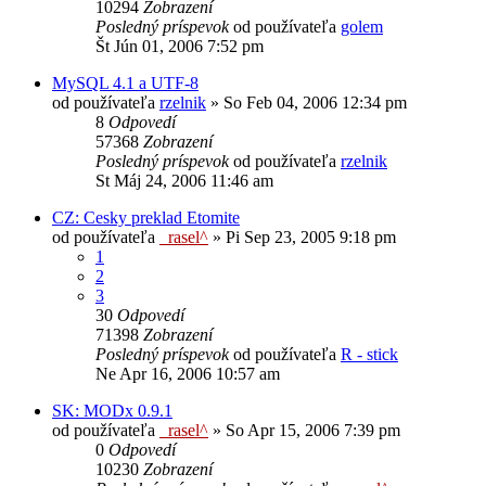
10294
Zobrazení
Posledný príspevok
od používateľa
golem
Št Jún 01, 2006 7:52 pm
MySQL 4.1 a UTF-8
od používateľa
rzelnik
»
So Feb 04, 2006 12:34 pm
8
Odpovedí
57368
Zobrazení
Posledný príspevok
od používateľa
rzelnik
St Máj 24, 2006 11:46 am
CZ: Cesky preklad Etomite
od používateľa
_rasel^
»
Pi Sep 23, 2005 9:18 pm
1
2
3
30
Odpovedí
71398
Zobrazení
Posledný príspevok
od používateľa
R - stick
Ne Apr 16, 2006 10:57 am
SK: MODx 0.9.1
od používateľa
_rasel^
»
So Apr 15, 2006 7:39 pm
0
Odpovedí
10230
Zobrazení