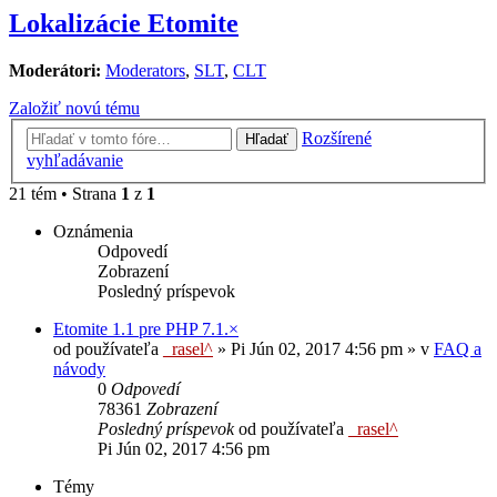
Lokalizácie Etomite
Moderátori:
Moderators
,
SLT
,
CLT
Založiť novú tému
Rozšírené
Hľadať
vyhľadávanie
21 tém • Strana
1
z
1
Oznámenia
Odpovedí
Zobrazení
Posledný príspevok
Etomite 1.1 pre PHP 7.1.×
od používateľa
_rasel^
»
Pi Jún 02, 2017 4:56 pm
» v
FAQ a
návody
0
Odpovedí
78361
Zobrazení
Posledný príspevok
od používateľa
_rasel^
Pi Jún 02, 2017 4:56 pm
Témy