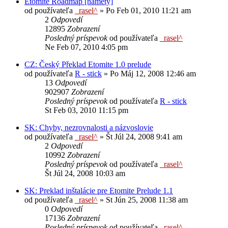
Etomite Roadmap [námety]
od používateľa
_rasel^
»
Po Feb 01, 2010 11:21 am
2
Odpovedí
12895
Zobrazení
Posledný príspevok
od používateľa
_rasel^
Ne Feb 07, 2010 4:05 pm
CZ: Český Překlad Etomite 1.0 prelude
od používateľa
R - stick
»
Po Máj 12, 2008 12:46 am
13
Odpovedí
902907
Zobrazení
Posledný príspevok
od používateľa
R - stick
St Feb 03, 2010 11:15 pm
SK: Chyby, nezrovnalosti a názvoslovie
od používateľa
_rasel^
»
Št Júl 24, 2008 9:41 am
2
Odpovedí
10992
Zobrazení
Posledný príspevok
od používateľa
_rasel^
Št Júl 24, 2008 10:03 am
SK: Preklad inštalácie pre Etomite Prelude 1.1
od používateľa
_rasel^
»
St Jún 25, 2008 11:38 am
0
Odpovedí
17136
Zobrazení
Posledný príspevok
od používateľa
_rasel^