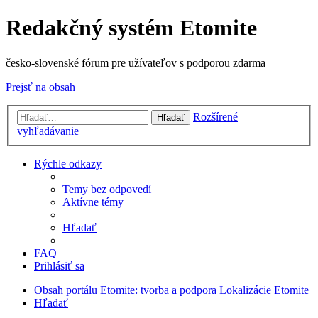
Redakčný systém Etomite
česko-slovenské fórum pre užívateľov s podporou zdarma
Prejsť na obsah
Rozšírené
Hľadať
vyhľadávanie
Rýchle odkazy
Temy bez odpovedí
Aktívne témy
Hľadať
FAQ
Prihlásiť sa
Obsah portálu
Etomite: tvorba a podpora
Lokalizácie Etomite
Hľadať