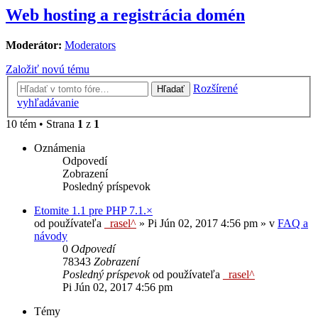
Web hosting a registrácia domén
Moderátor:
Moderators
Založiť novú tému
Rozšírené
Hľadať
vyhľadávanie
10 tém • Strana
1
z
1
Oznámenia
Odpovedí
Zobrazení
Posledný príspevok
Etomite 1.1 pre PHP 7.1.×
od používateľa
_rasel^
»
Pi Jún 02, 2017 4:56 pm
» v
FAQ a
návody
0
Odpovedí
78343
Zobrazení
Posledný príspevok
od používateľa
_rasel^
Pi Jún 02, 2017 4:56 pm
Témy