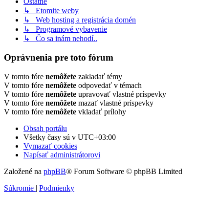
Ostatné
↳ Etomite weby
↳ Web hosting a registrácia domén
↳ Programové vybavenie
↳ Čo sa inám nehodí..
Oprávnenia pre toto fórum
V tomto fóre
nemôžete
zakladať témy
V tomto fóre
nemôžete
odpovedať v témach
V tomto fóre
nemôžete
upravovať vlastné príspevky
V tomto fóre
nemôžete
mazať vlastné príspevky
V tomto fóre
nemôžete
vkladať prílohy
Obsah portálu
Všetky časy sú v
UTC+03:00
Vymazať cookies
Napísať administrátorovi
Založené na
phpBB
® Forum Software © phpBB Limited
Súkromie
|
Podmienky