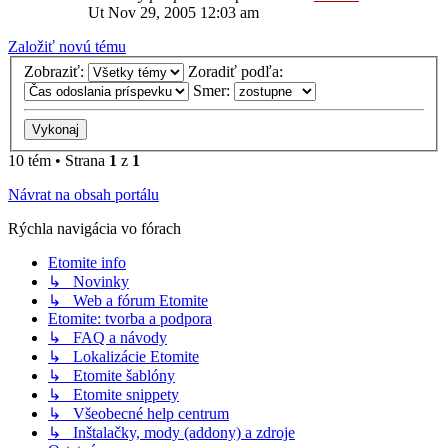
Ut Nov 29, 2005 12:03 am
Založiť novú tému
Zobraziť:
Zoradiť podľa:
Smer:
10 tém • Strana
1
z
1
Návrat na obsah portálu
Rýchla navigácia vo fórach
Etomite info
↳ Novinky
↳ Web a fórum Etomite
Etomite: tvorba a podpora
↳ FAQ a návody
↳ Lokalizácie Etomite
↳ Etomite šablóny
↳ Etomite snippety
↳ Všeobecné help centrum
↳ Inštalačky, mody (addony) a zdroje