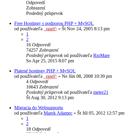
Odpovedí
Zobrazení
Posledný príspevok
Free Hostingy s podporou PHP + MySQL
od používateľa
_rasel^
»
Št Nov 24, 2005 8:13 pm
1
2
16
Odpovedí
74257
Zobrazení
Posledný príspevok
od používateľa
RioMare
So Apr 25, 2015 8:07 pm
Platené hostingy PHP + MySQL
od používateľa
_rasel^
»
Ne Jún 08, 2008 10:39 pm
4
Odpovedí
16643
Zobrazení
Posledný príspevok
od používateľa
meter21
Št Aug 30, 2012 9:13 pm
Migracia do Websupportu
od používateľa
Marek Adamec
»
Št Júl 05, 2012 12:57 pm
1
2
18
Odpovedí