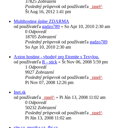
37825
Zobrazení
Posledný príspevok
od používateľa
_rasel^
Št Aug 16, 2012 1:41 pm
Multihosting úplne ZDARMA
od používateľa
gadzo789
»
So Apr 10, 2010 2:30 am
0
Odpovedí
18705
Zobrazení
Posledný príspevok
od používateľa
gadzo789
So Apr 10, 2010 2:30 am
Axton hosting - vhodný pro Etomite s Texylou.
od používateľa
R - stick
»
Št Nov 06, 2008 5:59 pm
1
Odpovedí
9927
Zobrazení
Posledný príspevok
od používateľa
_rasel^
Pi Nov 07, 2008 12:26 pm
Inet.sk
od používateľa
_rasel^
»
Pi Jún 13, 2008 11:02 am
0
Odpovedí
50232
Zobrazení
Posledný príspevok
od používateľa
_rasel^
Pi Jún 13, 2008 11:02 am
site.cz, muzika.cz, fbi.cz ...