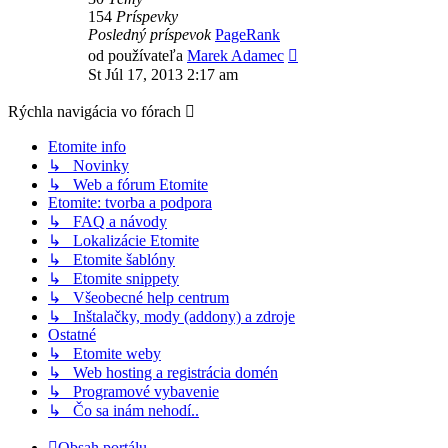
154
Príspevky
Posledný príspevok
PageRank
Zobraziť
od používateľa
Marek Adamec
posledný
St Júl 17, 2013 2:17 am
príspevok
Rýchla navigácia vo fórach
Etomite info
↳ Novinky
↳ Web a fórum Etomite
Etomite: tvorba a podpora
↳ FAQ a návody
↳ Lokalizácie Etomite
↳ Etomite šablóny
↳ Etomite snippety
↳ Všeobecné help centrum
↳ Inštalačky, mody (addony) a zdroje
Ostatné
↳ Etomite weby
↳ Web hosting a registrácia domén
↳ Programové vybavenie
↳ Čo sa inám nehodí..
Obsah portálu