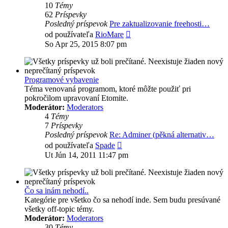
10
Témy
62
Príspevky
Posledný príspevok
Pre zaktualizovanie freehosti…
Zobraziť
od používateľa
RioMare
posledný
So Apr 25, 2015 8:07 pm
príspevok
Programové vybavenie
Téma venovaná programom, ktoré môžte použiť pri
pokročilom upravovaní Etomite.
Moderátor:
Moderators
4
Témy
7
Príspevky
Posledný príspevok
Re: Adminer (pěkná alternativ…
Zobraziť
od používateľa
Spade
posledný
Ut Jún 14, 2011 11:47 pm
príspevok
Čo sa inám nehodí..
Kategórie pre všetko čo sa nehodí inde. Sem budu presúvané
všetky off-topic témy.
Moderátor:
Moderators
30
Témy