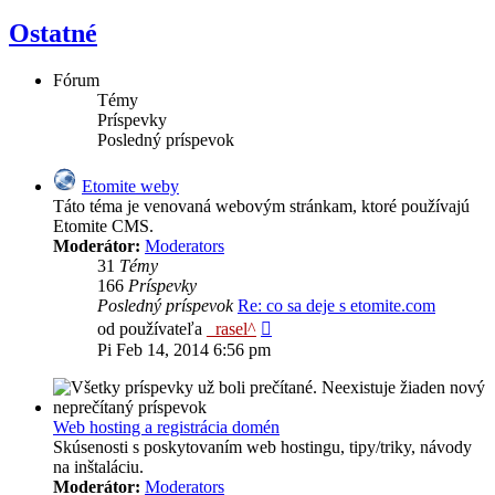
Ostatné
Fórum
Témy
Príspevky
Posledný príspevok
Etomite weby
Táto téma je venovaná webovým stránkam, ktoré používajú
Etomite CMS.
Moderátor:
Moderators
31
Témy
166
Príspevky
Posledný príspevok
Re: co sa deje s etomite.com
Zobraziť
od používateľa
_rasel^
posledný
Pi Feb 14, 2014 6:56 pm
príspevok
Web hosting a registrácia domén
Skúsenosti s poskytovaním web hostingu, tipy/triky, návody
na inštaláciu.
Moderátor:
Moderators