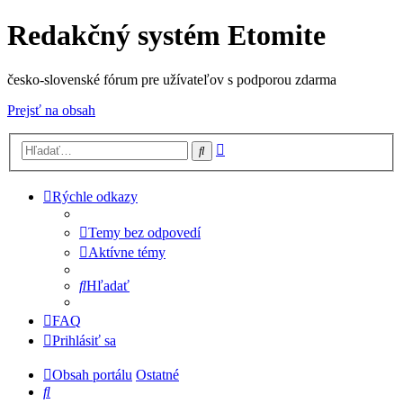
Redakčný systém Etomite
česko-slovenské fórum pre užívateľov s podporou zdarma
Prejsť na obsah
Rozšírené
Hľadať
vyhľadávanie
Rýchle odkazy
Temy bez odpovedí
Aktívne témy
Hľadať
FAQ
Prihlásiť sa
Obsah portálu
Ostatné
Hľadať