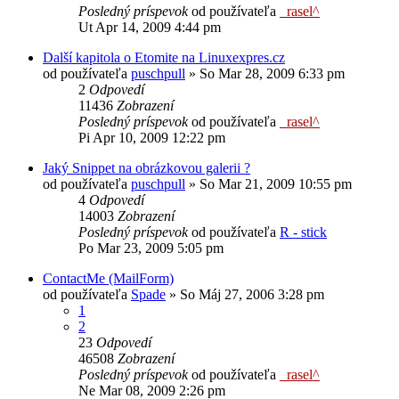
Posledný príspevok
od používateľa
_rasel^
Ut Apr 14, 2009 4:44 pm
Další kapitola o Etomite na Linuxexpres.cz
od používateľa
puschpull
»
So Mar 28, 2009 6:33 pm
2
Odpovedí
11436
Zobrazení
Posledný príspevok
od používateľa
_rasel^
Pi Apr 10, 2009 12:22 pm
Jaký Snippet na obrázkovou galerii ?
od používateľa
puschpull
»
So Mar 21, 2009 10:55 pm
4
Odpovedí
14003
Zobrazení
Posledný príspevok
od používateľa
R - stick
Po Mar 23, 2009 5:05 pm
ContactMe (MailForm)
od používateľa
Spade
»
So Máj 27, 2006 3:28 pm
1
2
23
Odpovedí
46508
Zobrazení
Posledný príspevok
od používateľa
_rasel^
Ne Mar 08, 2009 2:26 pm