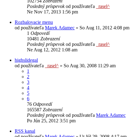
102754
Zobrazení
Posledný príspevok
od používateľa
_rasel^
Ne Nov 17, 2013 1:56 pm
Rozbalovacie menu
od používateľa
Marek Adamec
»
So Aug 11, 2012 4:08 pm
1
Odpovedí
10481
Zobrazení
Posledný príspevok
od používateľa
_rasel^
Ne Aug 12, 2012 1:08 am
highslidegal
od používateľa
_rasel^
»
So Aug 30, 2008 11:29 am
1
2
3
4
5
6
76
Odpovedí
165587
Zobrazení
Posledný príspevok
od používateľa
Marek Adamec
Po Jún 25, 2012 3:51 pm
RSS kanal
od používateľa
Marek Adamec
»
Ut Júl 29, 2008 4:17 pm