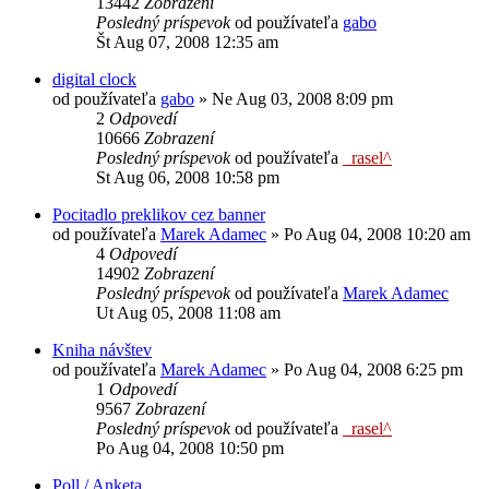
13442
Zobrazení
Posledný príspevok
od používateľa
gabo
Št Aug 07, 2008 12:35 am
digital clock
od používateľa
gabo
»
Ne Aug 03, 2008 8:09 pm
2
Odpovedí
10666
Zobrazení
Posledný príspevok
od používateľa
_rasel^
St Aug 06, 2008 10:58 pm
Pocitadlo preklikov cez banner
od používateľa
Marek Adamec
»
Po Aug 04, 2008 10:20 am
4
Odpovedí
14902
Zobrazení
Posledný príspevok
od používateľa
Marek Adamec
Ut Aug 05, 2008 11:08 am
Kniha návštev
od používateľa
Marek Adamec
»
Po Aug 04, 2008 6:25 pm
1
Odpovedí
9567
Zobrazení
Posledný príspevok
od používateľa
_rasel^
Po Aug 04, 2008 10:50 pm
Poll / Anketa