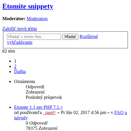
Etomite snippety
Moderátor:
Moderators
Založiť novú tému
Rozšírené
Hľadať
vyhľadávanie
82 tém
1
2
Ďalšia
Oznámenia
Odpovedí
Zobrazení
Posledný príspevok
Etomite 1.1 pre PHP 7.1.×
od používateľa
_rasel^
»
Pi Jún 02, 2017 4:56 pm
» v
FAQ a
návody
0
Odpovedí
78375
Zobrazení