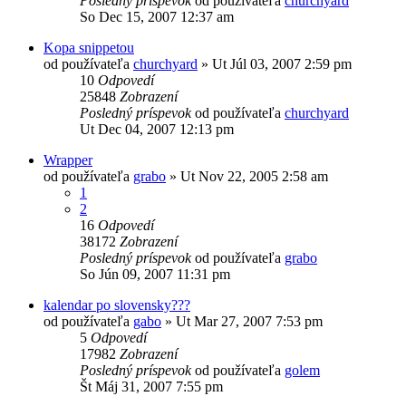
Posledný príspevok
od používateľa
churchyard
So Dec 15, 2007 12:37 am
Kopa snippetou
od používateľa
churchyard
»
Ut Júl 03, 2007 2:59 pm
10
Odpovedí
25848
Zobrazení
Posledný príspevok
od používateľa
churchyard
Ut Dec 04, 2007 12:13 pm
Wrapper
od používateľa
grabo
»
Ut Nov 22, 2005 2:58 am
1
2
16
Odpovedí
38172
Zobrazení
Posledný príspevok
od používateľa
grabo
So Jún 09, 2007 11:31 pm
kalendar po slovensky???
od používateľa
gabo
»
Ut Mar 27, 2007 7:53 pm
5
Odpovedí
17982
Zobrazení
Posledný príspevok
od používateľa
golem
Št Máj 31, 2007 7:55 pm