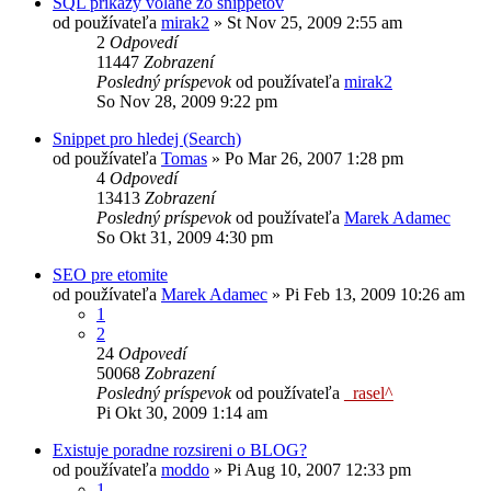
SQL prikazy volane zo snippetov
od používateľa
mirak2
»
St Nov 25, 2009 2:55 am
2
Odpovedí
11447
Zobrazení
Posledný príspevok
od používateľa
mirak2
So Nov 28, 2009 9:22 pm
Snippet pro hledej (Search)
od používateľa
Tomas
»
Po Mar 26, 2007 1:28 pm
4
Odpovedí
13413
Zobrazení
Posledný príspevok
od používateľa
Marek Adamec
So Okt 31, 2009 4:30 pm
SEO pre etomite
od používateľa
Marek Adamec
»
Pi Feb 13, 2009 10:26 am
1
2
24
Odpovedí
50068
Zobrazení
Posledný príspevok
od používateľa
_rasel^
Pi Okt 30, 2009 1:14 am
Existuje poradne rozsireni o BLOG?
od používateľa
moddo
»
Pi Aug 10, 2007 12:33 pm
1