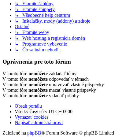
↳ Etomite šablóny
↳ Etomite snippety
↳ Všeobecné help centrum
↳ Inštalačky, mody (addony) a zdroje
Ostatné
↳ Etomite weby
↳ Web hosting a registrácia domén
↳ Programové vybavenie
↳ Čo sa inám nehodí..
Oprávnenia pre toto fórum
V tomto fóre
nemôžete
zakladať témy
V tomto fóre
nemôžete
odpovedať v témach
V tomto fóre
nemôžete
upravovať vlastné príspevky
V tomto fóre
nemôžete
mazať vlastné príspevky
V tomto fóre
nemôžete
vkladať prílohy
Obsah portálu
Všetky časy sú v
UTC+03:00
Vymazať cookies
Napísať administrátorovi
Založené na
phpBB
® Forum Software © phpBB Limited