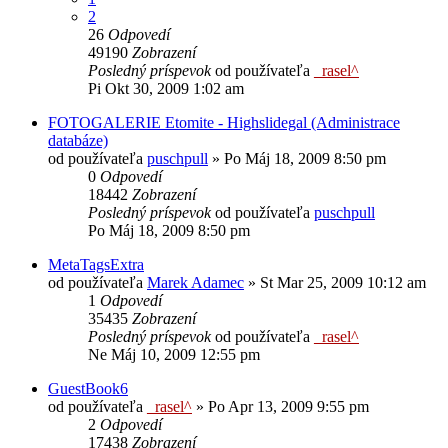
2
26
Odpovedí
49190
Zobrazení
Posledný príspevok
od používateľa
_rasel^
Pi Okt 30, 2009 1:02 am
FOTOGALERIE Etomite - Highslidegal (Administrace
databáze)
od používateľa
puschpull
»
Po Máj 18, 2009 8:50 pm
0
Odpovedí
18442
Zobrazení
Posledný príspevok
od používateľa
puschpull
Po Máj 18, 2009 8:50 pm
MetaTagsExtra
od používateľa
Marek Adamec
»
St Mar 25, 2009 10:12 am
1
Odpovedí
35435
Zobrazení
Posledný príspevok
od používateľa
_rasel^
Ne Máj 10, 2009 12:55 pm
GuestBook6
od používateľa
_rasel^
»
Po Apr 13, 2009 9:55 pm
2
Odpovedí
17438
Zobrazení