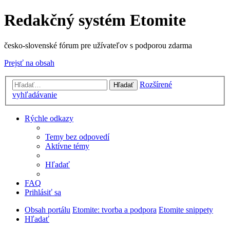
Redakčný systém Etomite
česko-slovenské fórum pre užívateľov s podporou zdarma
Prejsť na obsah
Rozšírené
Hľadať
vyhľadávanie
Rýchle odkazy
Temy bez odpovedí
Aktívne témy
Hľadať
FAQ
Prihlásiť sa
Obsah portálu
Etomite: tvorba a podpora
Etomite snippety
Hľadať