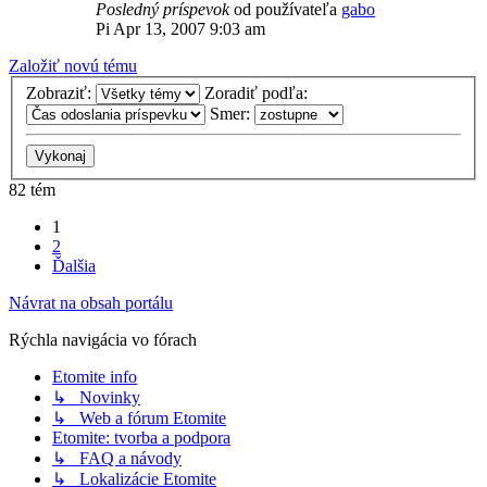
Posledný príspevok
od používateľa
gabo
Pi Apr 13, 2007 9:03 am
Založiť novú tému
Zobraziť:
Zoradiť podľa:
Smer:
82 tém
1
2
Ďalšia
Návrat na obsah portálu
Rýchla navigácia vo fórach
Etomite info
↳ Novinky
↳ Web a fórum Etomite
Etomite: tvorba a podpora
↳ FAQ a návody
↳ Lokalizácie Etomite