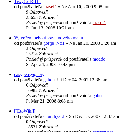
Texy! a FSHL
od používateľa
_rasel^
»
Ne Apr 16, 2006 9:08 pm
9
Odpovedí
23653
Zobrazení
Posledný príspevok
od používateľa
_rasel^
Pi Jún 13, 2008 10:21 am
Vytvoření nebo úprava nového menu
od používateľa
gorge_No1
»
Ne Jan 20, 2008 3:20 am
3
Odpovedí
13214
Zobrazení
Posledný príspevok
od používateľa
moddo
Št Apr 24, 2008 10:43 pm
easypeasygalery
od používateľa
gabo
»
Ut Dec 04, 2007 12:36 pm
6
Odpovedí
16982
Zobrazení
Posledný príspevok
od používateľa
gabo
Pi Mar 21, 2008 8:08 pm
[[EtoWiki]]
od používateľa
churchyard
»
So Dec 15, 2007 12:37 am
0
Odpovedí
18531
Zobrazení