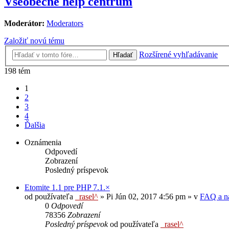
Všeobecné help centrum
Moderátor:
Moderators
Založiť novú tému
Rozšírené vyhľadávanie
Hľadať
198 tém
1
2
3
4
Ďalšia
Oznámenia
Odpovedí
Zobrazení
Posledný príspevok
Etomite 1.1 pre PHP 7.1.×
od používateľa
_rasel^
»
Pi Jún 02, 2017 4:56 pm
» v
FAQ a n
0
Odpovedí
78356
Zobrazení
Posledný príspevok
od používateľa
_rasel^