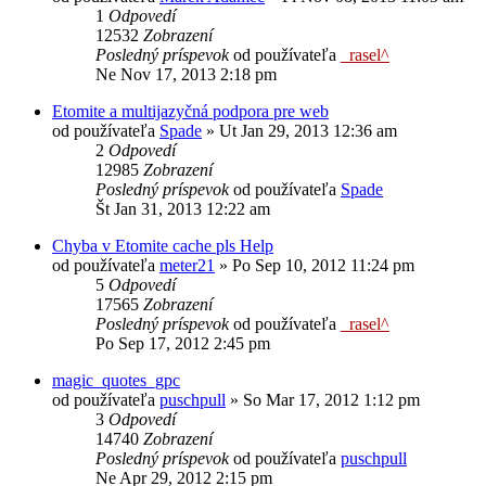
1
Odpovedí
12532
Zobrazení
Posledný príspevok
od používateľa
_rasel^
Ne Nov 17, 2013 2:18 pm
Etomite a multijazyčná podpora pre web
od používateľa
Spade
»
Ut Jan 29, 2013 12:36 am
2
Odpovedí
12985
Zobrazení
Posledný príspevok
od používateľa
Spade
Št Jan 31, 2013 12:22 am
Chyba v Etomite cache pls Help
od používateľa
meter21
»
Po Sep 10, 2012 11:24 pm
5
Odpovedí
17565
Zobrazení
Posledný príspevok
od používateľa
_rasel^
Po Sep 17, 2012 2:45 pm
magic_quotes_gpc
od používateľa
puschpull
»
So Mar 17, 2012 1:12 pm
3
Odpovedí
14740
Zobrazení
Posledný príspevok
od používateľa
puschpull
Ne Apr 29, 2012 2:15 pm