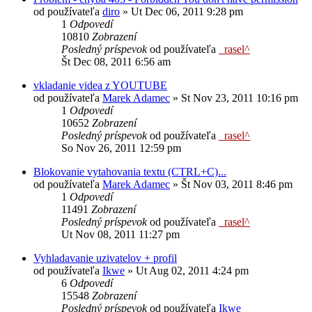
od používateľa
diro
»
Ut Dec 06, 2011 9:28 pm
1
Odpovedí
10810
Zobrazení
Posledný príspevok
od používateľa
_rasel^
Št Dec 08, 2011 6:56 am
vkladanie videa z YOUTUBE
od používateľa
Marek Adamec
»
St Nov 23, 2011 10:16 pm
1
Odpovedí
10652
Zobrazení
Posledný príspevok
od používateľa
_rasel^
So Nov 26, 2011 12:59 pm
Blokovanie vytahovania textu (CTRL+C)...
od používateľa
Marek Adamec
»
Št Nov 03, 2011 8:46 pm
1
Odpovedí
11491
Zobrazení
Posledný príspevok
od používateľa
_rasel^
Ut Nov 08, 2011 11:27 pm
Vyhladavanie uzivatelov + profil
od používateľa
Ikwe
»
Ut Aug 02, 2011 4:24 pm
6
Odpovedí
15548
Zobrazení
Posledný príspevok
od používateľa
Ikwe