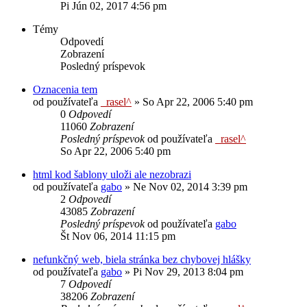
Pi Jún 02, 2017 4:56 pm
Témy
Odpovedí
Zobrazení
Posledný príspevok
Oznacenia tem
od používateľa
_rasel^
»
So Apr 22, 2006 5:40 pm
0
Odpovedí
11060
Zobrazení
Posledný príspevok
od používateľa
_rasel^
So Apr 22, 2006 5:40 pm
html kod šablony uloži ale nezobrazi
od používateľa
gabo
»
Ne Nov 02, 2014 3:39 pm
2
Odpovedí
43085
Zobrazení
Posledný príspevok
od používateľa
gabo
Št Nov 06, 2014 11:15 pm
nefunkčný web, biela stránka bez chybovej hlášky
od používateľa
gabo
»
Pi Nov 29, 2013 8:04 pm
7
Odpovedí
38206
Zobrazení