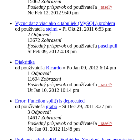
15062
Zobrazení
Posledný príspevok
od používateľa
_rasel^
Ne Feb 12, 2012 9:49 pm
Vycuc dat z viac ako 4 tabuliek (MySQL) problem
od používateľa
stelmi
»
Pi Okt 21, 2011 6:53 pm
2
Odpovedí
13672
Zobrazení
Posledný príspevok
od používateľa
puschpull
Št Feb 09, 2012 4:18 pm
Diakritika
od používateľa
Ricardo
»
Po Jan 09, 2012 6:14 pm
1
Odpovedí
11694
Zobrazení
Posledný príspevok
od používateľa
_rasel^
Ut Jan 10, 2012 10:14 pm
Error: Function split() is deprecated
od používateľa
grabo
»
Št Dec 29, 2011 3:27 pm
3
Odpovedí
14617
Zobrazení
Posledný príspevok
od používateľa
_rasel^
Ne Jan 01, 2012 11:48 pm
Problem - chyba 403 - Forbidden You don't have permission