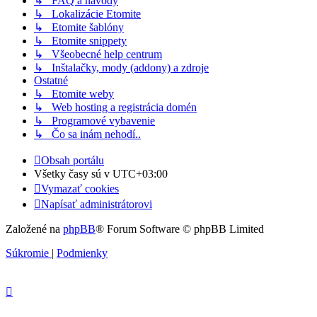
↳ FAQ a návody
↳ Lokalizácie Etomite
↳ Etomite šablóny
↳ Etomite snippety
↳ Všeobecné help centrum
↳ Inštalačky, mody (addony) a zdroje
Ostatné
↳ Etomite weby
↳ Web hosting a registrácia domén
↳ Programové vybavenie
↳ Čo sa inám nehodí..
Obsah portálu
Všetky časy sú v
UTC+03:00
Vymazať cookies
Napísať administrátorovi
Založené na
phpBB
® Forum Software © phpBB Limited
Súkromie
|
Podmienky