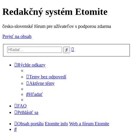
Redakčný systém Etomite
česko-slovenské fórum pre užívateľov s podporou zdarma
Prejsť na obsah
Rozšírené
Hľadať
vyhľadávanie
Rýchle odkazy
Temy bez odpovedí
Aktívne témy
Hľadať
FAQ
Prihlásiť sa
Obsah portálu
Etomite info
Web a fórum Etomite
Hľadať