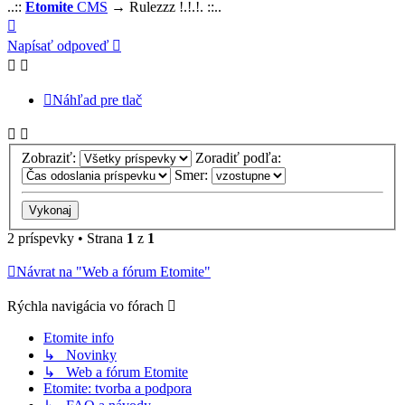
..::
Etomite
CMS
→ Rulezzz !.!.!. ::..
Hore
Napísať odpoveď
Náhľad pre tlač
Zobraziť:
Zoradiť podľa:
Smer:
2 príspevky • Strana
1
z
1
Návrat na "Web a fórum Etomite"
Rýchla navigácia vo fórach
Etomite info
↳ Novinky
↳ Web a fórum Etomite
Etomite: tvorba a podpora