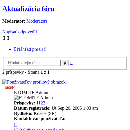
Aktualizácia fóra
Moderátor:
Moderators
Napísať odpoveď
Náhľad pre tlač
Rozšírené
Hľadať
vyhľadávanie
2 príspevky • Strana
1
z
1
_rasel^
ETOMITE Admin
Príspevky:
1122
Dátum registrácie:
Ut Sep 20, 2005 1:03 am
Bydlisko:
Košice (SR)
Kontaktovať používateľa:
Kontaktné
informácie