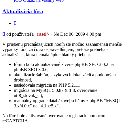
ICQ
Odkaz na vlastný web
používateľa
-
Aktualizácia fóra
_rasel^
Citovať
Príspevok
od používateľa
_rasel^
»
Ne Dec 06, 2009 4:00 pm
V priebehu prechádzajúcich hodín ste možno zaznamenali menšie
výpadky fóra, za čo sa ospravedlňujem, pretože prebiehala
aktualizácia, ktorá nemala úplne hladký priebeh:
fórum bolo aktualizované z verie phpBB SEO 3.0.2 na
phpBB SEO 3.0.6,
aktualizácie šablón, jazykových lokalizácií a podobných
drobností,
nasledovala migrácia na PHP 5.2.11,
migrácia na MySQL 5.0.87 (utf-8, overovanie
utf8_slovak_ci),
manuálny upgrade databázovej schémy z phpBB "MySQL
3.x/4.0.x" na "4.1.x/5.x".
Na fóre bolo aktivované overovanie registrácie pomocou
reCAPTCHA.