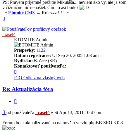
PS: Pravem príjemné prežitie Mikuláša... neviem ako vy, ale ja som
v čižmične nič nenašiel. Čím to asi bude?
..::
Etomite
CMS
→ Rulezzz !.!.!. ::..
Hore
_rasel^
ETOMITE Admin
Príspevky:
1122
Dátum registrácie:
Ut Sep 20, 2005 1:03 am
Bydlisko:
Košice (SR)
Kontaktovať používateľa:
Kontaktné
informácie
ICQ
Odkaz na vlastný web
používateľa
-
Re: Aktualizácia fóra
_rasel^
Citovať
Príspevok
od používateľa
_rasel^
»
St Apr 13, 2011 10:47 pm
Fórum bola aktualizované na najnovšiu verziu phpBB SEO 3.0.8.