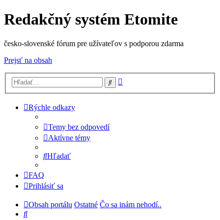
Redakčný systém Etomite
česko-slovenské fórum pre užívateľov s podporou zdarma
Prejsť na obsah
Rozšírené
Hľadať
vyhľadávanie
Rýchle odkazy
Temy bez odpovedí
Aktívne témy
Hľadať
FAQ
Prihlásiť sa
Obsah portálu
Ostatné
Čo sa inám nehodí..
Hľadať