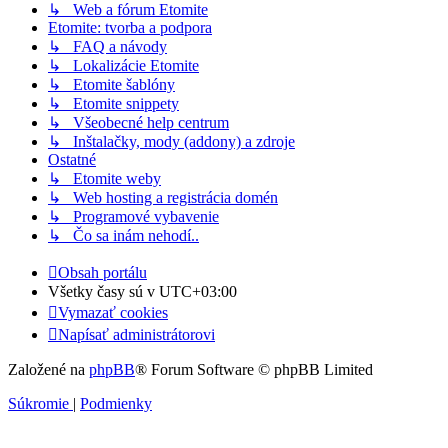
↳ Web a fórum Etomite
Etomite: tvorba a podpora
↳ FAQ a návody
↳ Lokalizácie Etomite
↳ Etomite šablóny
↳ Etomite snippety
↳ Všeobecné help centrum
↳ Inštalačky, mody (addony) a zdroje
Ostatné
↳ Etomite weby
↳ Web hosting a registrácia domén
↳ Programové vybavenie
↳ Čo sa inám nehodí..
Obsah portálu
Všetky časy sú v
UTC+03:00
Vymazať cookies
Napísať administrátorovi
Založené na
phpBB
® Forum Software © phpBB Limited
Súkromie
|
Podmienky