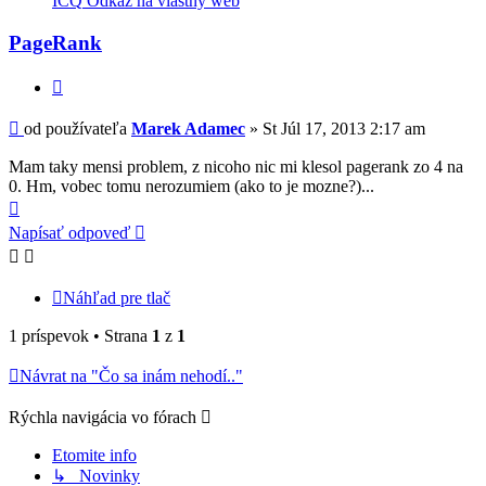
ICQ
Odkaz na vlastný web
používateľa
-
PageRank
Marek
Adamec
Citovať
Príspevok
od používateľa
Marek Adamec
»
St Júl 17, 2013 2:17 am
Mam taky mensi problem, z nicoho nic mi klesol pagerank zo 4 na
0. Hm, vobec tomu nerozumiem (ako to je mozne?)...
Hore
Napísať odpoveď
Náhľad pre tlač
1 príspevok • Strana
1
z
1
Návrat na "Čo sa inám nehodí.."
Rýchla navigácia vo fórach
Etomite info
↳ Novinky