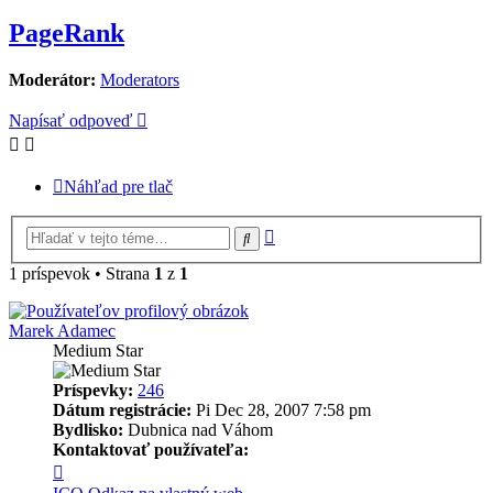
PageRank
Moderátor:
Moderators
Napísať odpoveď
Náhľad pre tlač
Rozšírené
Hľadať
vyhľadávanie
1 príspevok • Strana
1
z
1
Marek Adamec
Medium Star
Príspevky:
246
Dátum registrácie:
Pi Dec 28, 2007 7:58 pm
Bydlisko:
Dubnica nad Váhom
Kontaktovať používateľa:
Kontaktné
informácie