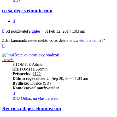
ICQ
používateľa
-
co sa deje s etomite.com
gabo
Citovať
Príspevok
od používateľa
gabo
»
St Feb 12, 2014 1:03 am
Zdar kamarádi, nevie niekto co as deje s
www.etomite.com
???
Hore
_rasel^
ETOMITE Admin
Príspevky:
1122
Dátum registrácie:
Ut Sep 20, 2005 1:03 am
Bydlisko:
Košice (SR)
Kontaktovať používateľa:
Kontaktné
informácie
ICQ
Odkaz na vlastný web
používateľa
-
Re: co sa deje s etomite.com
_rasel^