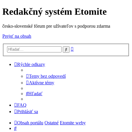
Redakčný systém Etomite
česko-slovenské fórum pre užívateľov s podporou zdarma
Prejsť na obsah
Rozšírené
Hľadať
vyhľadávanie
Rýchle odkazy
Temy bez odpovedí
Aktívne témy
Hľadať
FAQ
Prihlásiť sa
Obsah portálu
Ostatné
Etomite weby
Hľadať