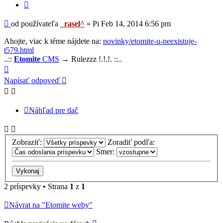
Citovať
Príspevok
od používateľa
_rasel^
»
Pi Feb 14, 2014 6:56 pm
Ahojte, viac k téme nájdete na:
novinky/etomite-u-neexistuje-
t579.html
..::
Etomite
CMS
→ Rulezzz !.!.!. ::..
Hore
Napísať odpoveď
Náhľad pre tlač
Zobraziť:
Zoradiť podľa:
Smer:
2 príspevky • Strana
1
z
1
Návrat na "Etomite weby"