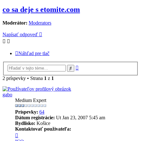
co sa deje s etomite.com
Moderátor:
Moderators
Napísať odpoveď
Náhľad pre tlač
Rozšírené
Hľadať
vyhľadávanie
2 príspevky • Strana
1
z
1
gabo
Medium Expert
Príspevky:
64
Dátum registrácie:
Ut Jan 23, 2007 5:45 am
Bydlisko:
Košice
Kontaktovať používateľa:
Kontaktné
informácie