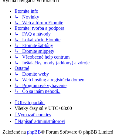
Rýchla navigácia vo fórach
Etomite info
↳ Novinky
↳ Web a fórum Etomite
Etomite: tvorba a podpora
↳ FAQ a návody
↳ Lokalizácie Etomite
↳ Etomite šablóny
↳ Etomite snippety
↳ Všeobecné help centrum
↳ Inštalačky, mody (addony) a zdroje
Ostatné
↳ Etomite weby
↳ Web hosting a registrácia domén
↳ Programové vybavenie
↳ Čo sa inám nehodí..
Obsah portálu
Všetky časy sú v
UTC+03:00
Vymazať cookies
Napísať administrátorovi
Založené na
phpBB
® Forum Software © phpBB Limited