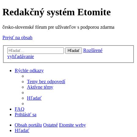
Redakčný systém Etomite
česko-slovenské fórum pre užívateľov s podporou zdarma
Prejsť na obsah
Rozšírené
Hľadať
vyhľadávanie
Rýchle odkazy
Temy bez odpovedí
Aktívne témy
Hľadať
FAQ
Prihlásiť sa
Obsah portálu
Ostatné
Etomite weby
Hľadať