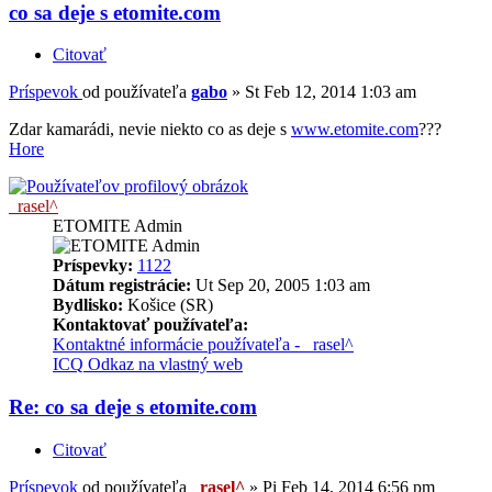
co sa deje s etomite.com
Citovať
Príspevok
od používateľa
gabo
»
St Feb 12, 2014 1:03 am
Zdar kamarádi, nevie niekto co as deje s
www.etomite.com
???
Hore
_rasel^
ETOMITE Admin
Príspevky:
1122
Dátum registrácie:
Ut Sep 20, 2005 1:03 am
Bydlisko:
Košice (SR)
Kontaktovať používateľa:
Kontaktné informácie používateľa - _rasel^
ICQ
Odkaz na vlastný web
Re: co sa deje s etomite.com
Citovať
Príspevok
od používateľa
_rasel^
»
Pi Feb 14, 2014 6:56 pm