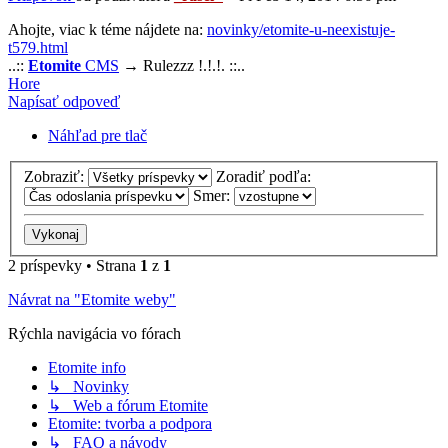
Ahojte, viac k téme nájdete na:
novinky/etomite-u-neexistuje-
t579.html
..::
Etomite
CMS
→ Rulezzz !.!.!. ::..
Hore
Napísať odpoveď
Náhľad pre tlač
Zobraziť:
Zoradiť podľa:
Smer:
2 príspevky • Strana
1
z
1
Návrat na "Etomite weby"
Rýchla navigácia vo fórach
Etomite info
↳ Novinky
↳ Web a fórum Etomite
Etomite: tvorba a podpora
↳ FAQ a návody