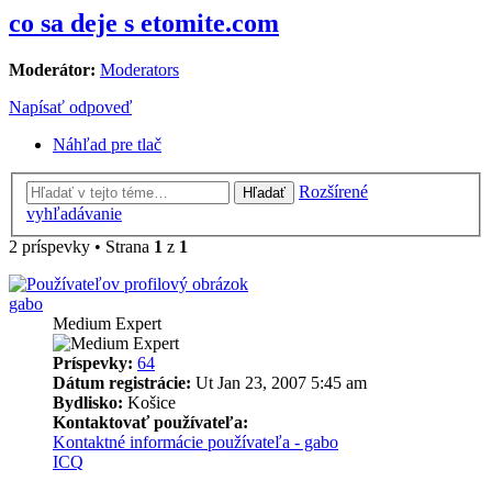
co sa deje s etomite.com
Moderátor:
Moderators
Napísať odpoveď
Náhľad pre tlač
Rozšírené
Hľadať
vyhľadávanie
2 príspevky • Strana
1
z
1
gabo
Medium Expert
Príspevky:
64
Dátum registrácie:
Ut Jan 23, 2007 5:45 am
Bydlisko:
Košice
Kontaktovať používateľa:
Kontaktné informácie používateľa - gabo
ICQ