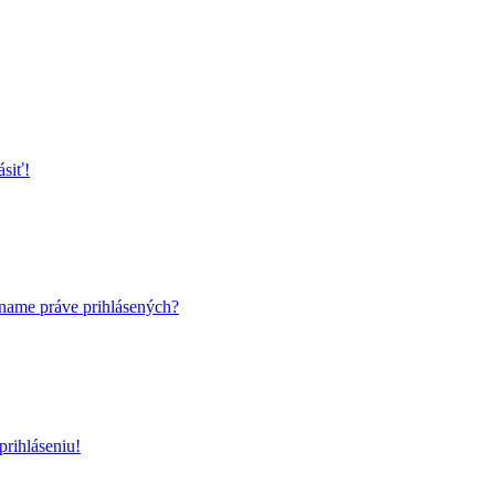
ásiť!
name práve prihlásených?
rihláseniu!