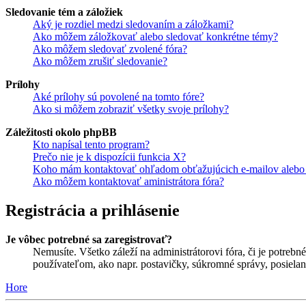
Sledovanie tém a záložiek
Aký je rozdiel medzi sledovaním a záložkami?
Ako môžem záložkovať alebo sledovať konkrétne témy?
Ako môžem sledovať zvolené fóra?
Ako môžem zrušiť sledovanie?
Prílohy
Aké prílohy sú povolené na tomto fóre?
Ako si môžem zobraziť všetky svoje prílohy?
Záležitosti okolo phpBB
Kto napísal tento program?
Prečo nie je k dispozícii funkcia X?
Koho mám kontaktovať ohľadom obťažujúcich e-mailov alebo p
Ako môžem kontaktovať aministrátora fóra?
Registrácia a prihlásenie
Je vôbec potrebné sa zaregistrovať?
Nemusíte. Všetko záleží na administrátorovi fóra, či je potr
používateľom, ako napr. postavičky, súkromné správy, posielani
Hore