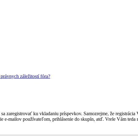
rávnych záležitostí fóra?
ebné sa zaregistrovať ku vkladaniu príspevkov. Samozrejme, že regist
e e-mailov používateľom, prihlásenie do skupín, atď. Vrele Vám teda r