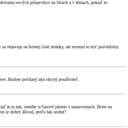
ledovania nových príspevkov na fórach a v témach, pokiaľ to
sa objavuje na hornej časti stránky, ale nemusí to byť pravidlom).
orov. Budete počítaný ako skrytý používateľ.
aľ je to tak, zmeňte si časové pásmo v nastaveniach. Berte na
to je dobrý dôvod, prečo tak urobiť!