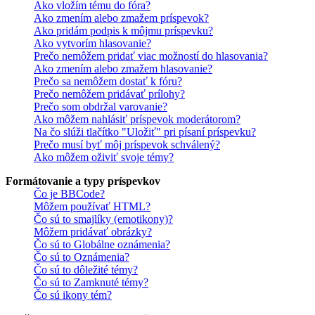
Ako vložím tému do fóra?
Ako zmením alebo zmažem príspevok?
Ako pridám podpis k môjmu príspevku?
Ako vytvorím hlasovanie?
Prečo nemôžem pridať viac možností do hlasovania?
Ako zmením alebo zmažem hlasovanie?
Prečo sa nemôžem dostať k fóru?
Prečo nemôžem pridávať prílohy?
Prečo som obdržal varovanie?
Ako môžem nahlásiť príspevok moderátorom?
Na čo slúži tlačítko "Uložiť" pri písaní príspevku?
Prečo musí byť môj príspevok schválený?
Ako môžem oživiť svoje témy?
Formátovanie a typy príspevkov
Čo je BBCode?
Môžem používať HTML?
Čo sú to smajlíky (emotikony)?
Môžem pridávať obrázky?
Čo sú to Globálne oznámenia?
Čo sú to Oznámenia?
Čo sú to dôležité témy?
Čo sú to Zamknuté témy?
Čo sú ikony tém?