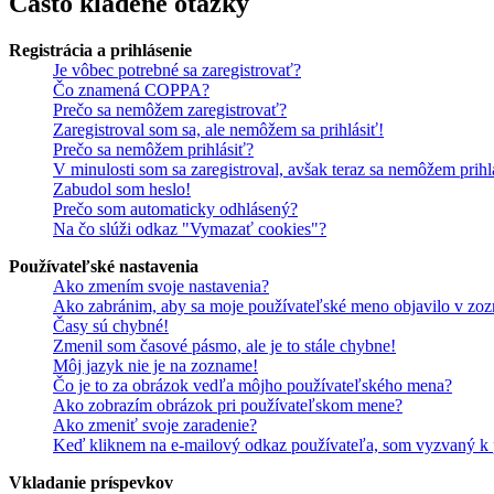
Často kladené otázky
Registrácia a prihlásenie
Je vôbec potrebné sa zaregistrovať?
Čo znamená COPPA?
Prečo sa nemôžem zaregistrovať?
Zaregistroval som sa, ale nemôžem sa prihlásiť!
Prečo sa nemôžem prihlásiť?
V minulosti som sa zaregistroval, avšak teraz sa nemôžem prihl
Zabudol som heslo!
Prečo som automaticky odhlásený?
Na čo slúži odkaz "Vymazať cookies"?
Používateľské nastavenia
Ako zmením svoje nastavenia?
Ako zabránim, aby sa moje používateľské meno objavilo v zoz
Časy sú chybné!
Zmenil som časové pásmo, ale je to stále chybne!
Môj jazyk nie je na zozname!
Čo je to za obrázok vedľa môjho používateľského mena?
Ako zobrazím obrázok pri používateľskom mene?
Ako zmeniť svoje zaradenie?
Keď kliknem na e-mailový odkaz používateľa, som vyzvaný k p
Vkladanie príspevkov