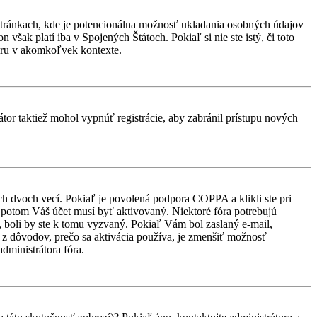
stránkach, kde je potencionálna možnosť ukladania osobných údajov
však platí iba v Spojených Štátoch. Pokiaľ si nie ste istý, či toto
ru v akomkoľvek kontexte.
átor taktiež mohol vypnúť registrácie, aby zabránil prístupu nových
ch dvoch vecí. Pokiaľ je povolená podpora COPPA a klikli ste pri
d, potom Váš účet musí byť aktivovaný. Niektoré fóra potrebujú
i, boli by ste k tomu vyzvaný. Pokiaľ Vám bol zaslaný e-mail,
ým z dôvodov, prečo sa aktivácia používa, je zmenšiť možnosť
administrátora fóra.