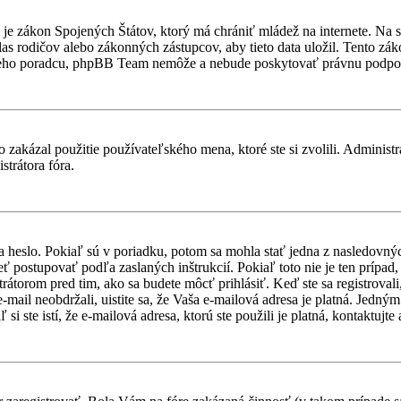
je zákon Spojených Štátov, ktorý má chrániť mládež na internete. Na 
 rodičov alebo zákonných zástupcov, aby tieto data uložil. Tento zákon 
vneho poradcu, phpBB Team nemôže a nebude poskytovať právnu podpo
 zakázal použitie používateľského mena, ktoré ste si zvolili. Administr
strátora fóra.
a heslo. Pokiaľ sú v poriadku, potom sa mohla stať jedna z nasledovný
ieť postupovať podľa zaslaných inštrukcií. Pokiaľ toto nie je ten prípa
trátorom pred tim, ako sa budete môcť prihlásiť. Keď ste sa registroval
-mail neobdržali, uistite sa, že Vaša e-mailová adresa je platná. Jedn
i ste istí, že e-mailová adresa, ktorú ste použili je platná, kontaktujte 