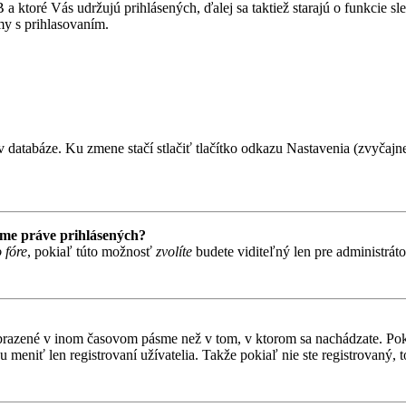
 ktoré Vás udržujú prihlásených, ďalej sa taktiež starajú o funkcie s
my s prihlasovaním.
 databáze. Ku zmene stačí stlačiť tlačítko odkazu Nastavenia (zvyčajne 
ame práve prihlásených?
 fóre
, pokiaľ túto možnosť
zvolíte
budete viditeľný len pre administrát
obrazené v inom časovom pásme než v tom, v ktorom sa nachádzate. Poki
niť len registrovaní užívatelia. Takže pokiaľ nie ste registrovaný, to