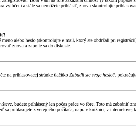
ôr zaregistrovať. Bola Vám na fóre zakázaná činnosť (v takom prípade sa
 fóra vylúčení a stále sa nemôžete prihlásiť, znova skontrolujte prihlaso
iť!
o alebo heslo (skontrolujte e-mail, ktorý ste obdržali pri registrácií).
trovať znova a zapojte sa do diskusie.
te na prihlasovacej stránke tlačítko
Zabudli ste svoje heslo?
, pokračuj
ávšteve
, budete prihlásený len počas práce vo fóre. Toto má zabrániť zn
 sa prihlasujete z verejného počítača, napr. v knižnici, z internetovej k