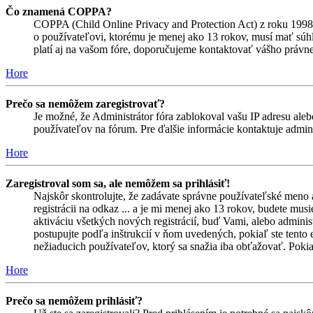
Čo znamená COPPA?
COPPA (Child Online Privacy and Protection Act) z roku 1998 
o používateľovi, ktorému je menej ako 13 rokov, musí mať súhlas
platí aj na vašom fóre, doporučujeme kontaktovať vášho prá
Hore
Prečo sa nemôžem zaregistrovať?
Je možné, že Administrátor fóra zablokoval vašu IP adresu alebo
používateľov na fórum. Pre ďalšie informácie kontaktuje admini
Hore
Zaregistroval som sa, ale nemôžem sa prihlásiť!
Najskôr skontrolujte, že zadávate správne používateľské meno 
registrácii na odkaz ... a je mi menej ako 13 rokov, budete mus
aktiváciu všetkých nových registrácií, buď Vami, alebo adminis
postupujte podľa inštrukcií v ňom uvedených, pokiaľ ste tento e
nežiaducich používateľov, ktorý sa snažia iba obťažovať. Pokiaľ s
Hore
Prečo sa nemôžem prihlásiť?