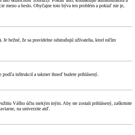
 táto skutočnosť zobrazí)? Pokiaľ áno, kontaktujte administrátora a
vacie meno a heslo. Obyčajne toto býva ten problém a pokiaľ nie je,
 Je bežné, že sa pravidelne odstraňujú užívatelia, ktorí ničím
te podľa inštrukcií a takmer ihneď budete prihlásený.
eužitiu Vášho účtu niekým iným. Aby ste zostali prihlásený, zaškrtnite
aviarne, na univerzite atď.