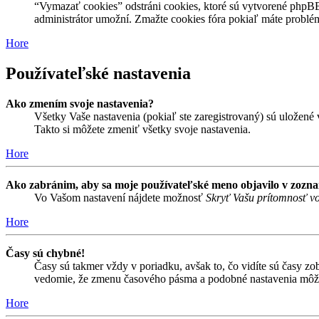
“Vymazať cookies” odstráni cookies, ktoré sú vytvorené phpBB a
administrátor umožní. Zmažte cookies fóra pokiaľ máte problé
Hore
Používateľské nastavenia
Ako zmením svoje nastavenia?
Všetky Vaše nastavenia (pokiaľ ste zaregistrovaný) sú uložené v
Takto si môžete zmeniť všetky svoje nastavenia.
Hore
Ako zabránim, aby sa moje používateľské meno objavilo v zozn
Vo Vašom nastavení nájdete možnosť
Skryť Vašu prítomnosť vo
Hore
Časy sú chybné!
Časy sú takmer vždy v poriadku, avšak to, čo vidíte sú časy z
vedomie, že zmenu časového pásma a podobné nastavenia môžu me
Hore