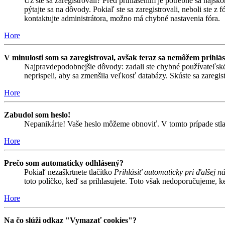
Už ste sa zaregistrovali? Pred prihlásením je potrebné sa najsk
pýtajte sa na dôvody. Pokiaľ ste sa zaregistrovali, neboli ste z
kontaktujte administrátora, možno má chybné nastavenia fóra.
Hore
V minulosti som sa zaregistroval, avšak teraz sa nemôžem prihlás
Najpravdepodobnejšie dôvody: zadali ste chybné používateľské men
neprispeli, aby sa zmenšila veľkosť databázy. Skúste sa zaregis
Hore
Zabudol som heslo!
Nepanikárte! Vaše heslo môžeme obnoviť. V tomto prípade stlač
Hore
Prečo som automaticky odhlásený?
Pokiaľ nezaškrtnete tlačítko
Prihlásiť automaticky pri ďalšej n
toto políčko, keď sa prihlasujete. Toto však nedoporučujeme, keď
Hore
Na čo slúži odkaz "Vymazať cookies"?