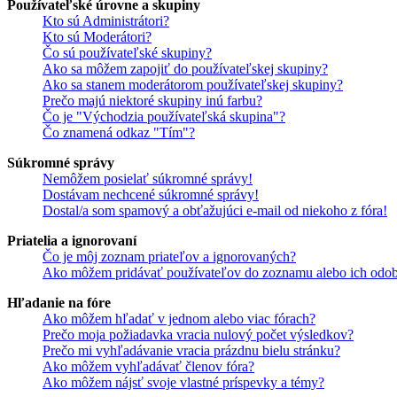
Používateľské úrovne a skupiny
Kto sú Administrátori?
Kto sú Moderátori?
Čo sú používateľské skupiny?
Ako sa môžem zapojiť do používateľskej skupiny?
Ako sa stanem moderátorom používateľskej skupiny?
Prečo majú niektoré skupiny inú farbu?
Čo je "Východzia používateľská skupina"?
Čo znamená odkaz "Tím"?
Súkromné správy
Nemôžem posielať súkromné správy!
Dostávam nechcené súkromné správy!
Dostal/a som spamový a obťažujúci e-mail od niekoho z fóra!
Priatelia a ignorovaní
Čo je môj zoznam priateľov a ignorovaných?
Ako môžem pridávať používateľov do zoznamu alebo ich odob
Hľadanie na fóre
Ako môžem hľadať v jednom alebo viac fórach?
Prečo moja požiadavka vracia nulový počet výsledkov?
Prečo mi vyhľadávanie vracia prázdnu bielu stránku?
Ako môžem vyhľadávať členov fóra?
Ako môžem nájsť svoje vlastné príspevky a témy?