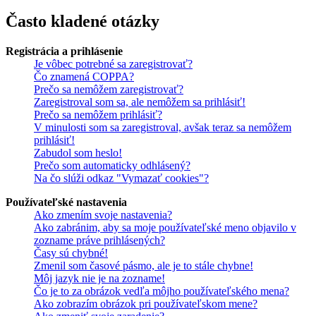
Často kladené otázky
Registrácia a prihlásenie
Je vôbec potrebné sa zaregistrovať?
Čo znamená COPPA?
Prečo sa nemôžem zaregistrovať?
Zaregistroval som sa, ale nemôžem sa prihlásiť!
Prečo sa nemôžem prihlásiť?
V minulosti som sa zaregistroval, avšak teraz sa nemôžem
prihlásiť!
Zabudol som heslo!
Prečo som automaticky odhlásený?
Na čo slúži odkaz "Vymazať cookies"?
Používateľské nastavenia
Ako zmením svoje nastavenia?
Ako zabránim, aby sa moje používateľské meno objavilo v
zozname práve prihlásených?
Časy sú chybné!
Zmenil som časové pásmo, ale je to stále chybne!
Môj jazyk nie je na zozname!
Čo je to za obrázok vedľa môjho používateľského mena?
Ako zobrazím obrázok pri používateľskom mene?