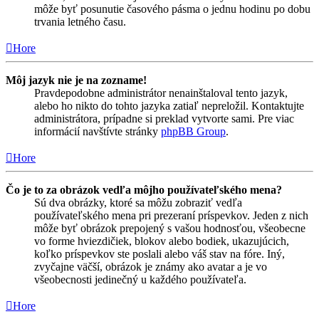
môže byť posunutie časového pásma o jednu hodinu po dobu
trvania letného času.
Hore
Môj jazyk nie je na zozname!
Pravdepodobne administrátor nenainštaloval tento jazyk,
alebo ho nikto do tohto jazyka zatiaľ nepreložil. Kontaktujte
administrátora, prípadne si preklad vytvorte sami. Pre viac
informácií navštívte stránky
phpBB Group
.
Hore
Čo je to za obrázok vedľa môjho používateľského mena?
Sú dva obrázky, ktoré sa môžu zobraziť vedľa
používateľského mena pri prezeraní príspevkov. Jeden z nich
môže byť obrázok prepojený s vašou hodnosťou, všeobecne
vo forme hviezdičiek, blokov alebo bodiek, ukazujúcich,
koľko príspevkov ste poslali alebo váš stav na fóre. Iný,
zvyčajne väčší, obrázok je známy ako avatar a je vo
všeobecnosti jedinečný u každého používateľa.
Hore