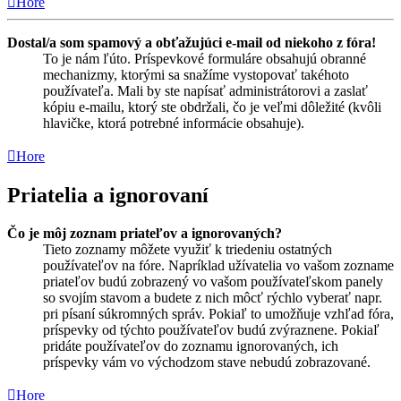
Hore
Dostal/a som spamový a obťažujúci e-mail od niekoho z fóra!
To je nám ľúto. Príspevkové formuláre obsahujú obranné
mechanizmy, ktorými sa snažíme vystopovať takéhoto
používateľa. Mali by ste napísať administrátorovi a zaslať
kópiu e-mailu, ktorý ste obdržali, čo je veľmi dôležité (kvôli
hlavičke, ktorá potrebné informácie obsahuje).
Hore
Priatelia a ignorovaní
Čo je môj zoznam priateľov a ignorovaných?
Tieto zoznamy môžete využiť k triedeniu ostatných
používateľov na fóre. Napríklad užívatelia vo vašom zozname
priateľov budú zobrazený vo vašom používateľskom panely
so svojím stavom a budete z nich môcť rýchlo vyberať napr.
pri písaní súkromných správ. Pokiaľ to umožňuje vzhľad fóra,
príspevky od týchto používateľov budú zvýraznene. Pokiaľ
pridáte používateľov do zoznamu ignorovaných, ich
príspevky vám vo východzom stave nebudú zobrazované.
Hore