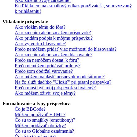
Ako zmeniť svoje zaradenie?
Keď kliknem na e-mailový odkaz používateľa, som vyzvaný
k prihláseniu!
Vkladanie príspevkov
Ako vložím tému do fóra?
Ako zmením alebo zmažem príspevok?
Ako pridám podpis k môjmu príspevku?
Ako vytvorím hlasovanie?
Prečo nemôžem pridať viac možností do hlasovania?
Ako zmením alebo zmažem hlasovanie?
Prečo sa nemôžem dostať k fóru?
Prečo nemôžem pridávať prílohy?
Prečo som obdržal varovanie?
Ako môžem nahlásiť príspevok moderátorom?
Na čo slúži tlačítko "Uložiť" pri písaní príspevku?
Prečo musí byť môj príspevok schválený?
Ako môžem oživiť svoje témy?
Formátovanie a typy príspevkov
Čo je BBCode?
Môžem používať HTML?
Čo sú to smajlíky (emotikony)?
Môžem pridávať obrázky?
Čo sú to Globálne oznámenia?
Čo sú to Oznámenia?