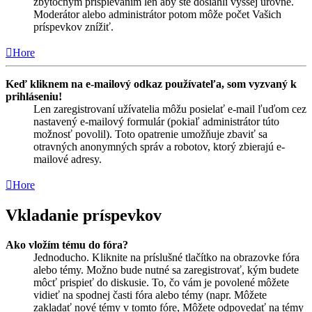
zbytočným prispievaním len aby ste dosiahli vyššej úrovne.
Moderátor alebo administrátor potom môže počet Vašich
príspevkov znížiť.
Hore
Keď kliknem na e-mailový odkaz používateľa, som vyzvaný k
prihláseniu!
Len zaregistrovaní užívatelia môžu posielať e-mail ľuďom cez
nastavený e-mailový formulár (pokiaľ administrátor túto
možnosť povolil). Toto opatrenie umožňuje zbaviť sa
otravných anonymných správ a robotov, ktorý zbierajú e-
mailové adresy.
Hore
Vkladanie príspevkov
Ako vložím tému do fóra?
Jednoducho. Kliknite na príslušné tlačítko na obrazovke fóra
alebo témy. Možno bude nutné sa zaregistrovať, kým budete
môcť prispieť do diskusie. To, čo vám je povolené môžete
vidieť na spodnej časti fóra alebo témy (napr. Môžete
zakladať nové témy v tomto fóre, Môžete odpovedať na témy