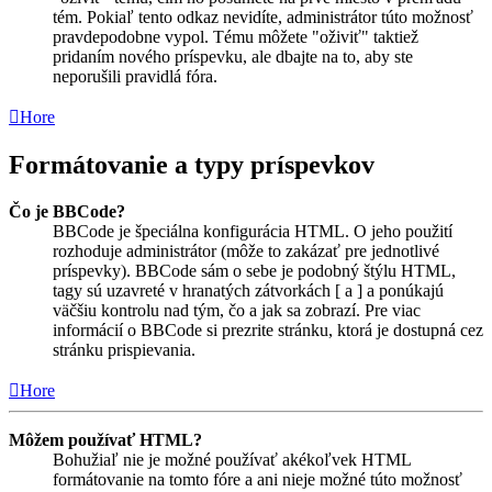
tém. Pokiaľ tento odkaz nevidíte, administrátor túto možnosť
pravdepodobne vypol. Tému môžete "oživiť" taktiež
pridaním nového príspevku, ale dbajte na to, aby ste
neporušili pravidlá fóra.
Hore
Formátovanie a typy príspevkov
Čo je BBCode?
BBCode je špeciálna konfigurácia HTML. O jeho použití
rozhoduje administrátor (môže to zakázať pre jednotlivé
príspevky). BBCode sám o sebe je podobný štýlu HTML,
tagy sú uzavreté v hranatých zátvorkách [ a ] a ponúkajú
väčšiu kontrolu nad tým, čo a jak sa zobrazí. Pre viac
informácií o BBCode si prezrite stránku, ktorá je dostupná cez
stránku prispievania.
Hore
Môžem používať HTML?
Bohužiaľ nie je možné používať akékoľvek HTML
formátovanie na tomto fóre a ani nieje možné túto možnosť