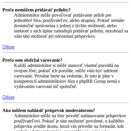
Prečo nemôžem pridávať prílohy?
Administrátor môže povoľovať pridávanie príloh pre
jednotlivé fóra, používateľov, alebo skupiny. Pokiaľ nemáte
dostatočné oprávnenia z jednej z týchto možností, alebo
niektoré z nich úplne zabraňujú pridávať prílohy, nezobrazí sa
vám táto možnosť pri odosielaní príspevkov.
Hore
Prečo som obdržal varovanie?
Každý administrátor si môže stanoviť vlastné pravidlá na
svojom fóre, pokiaľ ich porušíte, môže vám byť udelené
varovanie. Prosíme berte na vedomie, že toto je plne v
kompetencií administrátorov fóra a phpBB Group nemá s
vydávaním varovaní nič spoločné.
Hore
Ako môžem nahlásiť príspevok moderátorom?
Administrátor môže na fóre povoliť nahlasovanie príspevkov
používateľovi. Pokiaľ je táto možnosť povolené, u každého
príspevku uvidíte ikonu, ktorá vás privedie na formulár, kde