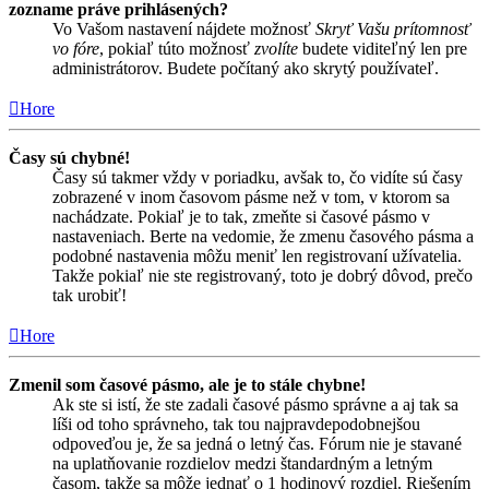
zozname práve prihlásených?
Vo Vašom nastavení nájdete možnosť
Skryť Vašu prítomnosť
vo fóre
, pokiaľ túto možnosť
zvolíte
budete viditeľný len pre
administrátorov. Budete počítaný ako skrytý používateľ.
Hore
Časy sú chybné!
Časy sú takmer vždy v poriadku, avšak to, čo vidíte sú časy
zobrazené v inom časovom pásme než v tom, v ktorom sa
nachádzate. Pokiaľ je to tak, zmeňte si časové pásmo v
nastaveniach. Berte na vedomie, že zmenu časového pásma a
podobné nastavenia môžu meniť len registrovaní užívatelia.
Takže pokiaľ nie ste registrovaný, toto je dobrý dôvod, prečo
tak urobiť!
Hore
Zmenil som časové pásmo, ale je to stále chybne!
Ak ste si istí, že ste zadali časové pásmo správne a aj tak sa
líši od toho správneho, tak tou najpravdepodobnejšou
odpoveďou je, že sa jedná o letný čas. Fórum nie je stavané
na uplatňovanie rozdielov medzi štandardným a letným
časom, takže sa môže jednať o 1 hodinový rozdiel. Riešením