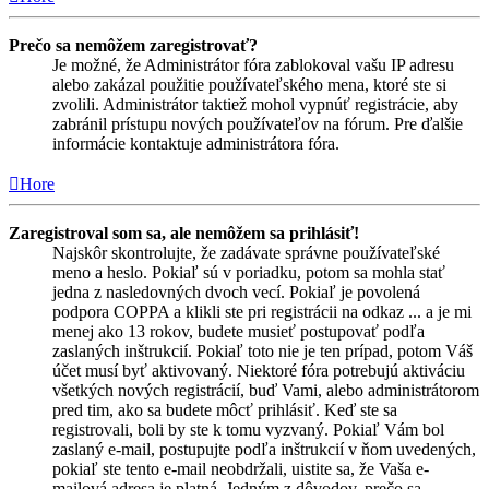
Prečo sa nemôžem zaregistrovať?
Je možné, že Administrátor fóra zablokoval vašu IP adresu
alebo zakázal použitie používateľského mena, ktoré ste si
zvolili. Administrátor taktiež mohol vypnúť registrácie, aby
zabránil prístupu nových používateľov na fórum. Pre ďalšie
informácie kontaktuje administrátora fóra.
Hore
Zaregistroval som sa, ale nemôžem sa prihlásiť!
Najskôr skontrolujte, že zadávate správne používateľské
meno a heslo. Pokiaľ sú v poriadku, potom sa mohla stať
jedna z nasledovných dvoch vecí. Pokiaľ je povolená
podpora COPPA a klikli ste pri registrácii na odkaz ... a je mi
menej ako 13 rokov, budete musieť postupovať podľa
zaslaných inštrukcií. Pokiaľ toto nie je ten prípad, potom Váš
účet musí byť aktivovaný. Niektoré fóra potrebujú aktiváciu
všetkých nových registrácií, buď Vami, alebo administrátorom
pred tim, ako sa budete môcť prihlásiť. Keď ste sa
registrovali, boli by ste k tomu vyzvaný. Pokiaľ Vám bol
zaslaný e-mail, postupujte podľa inštrukcií v ňom uvedených,
pokiaľ ste tento e-mail neobdržali, uistite sa, že Vaša e-
mailová adresa je platná. Jedným z dôvodov, prečo sa