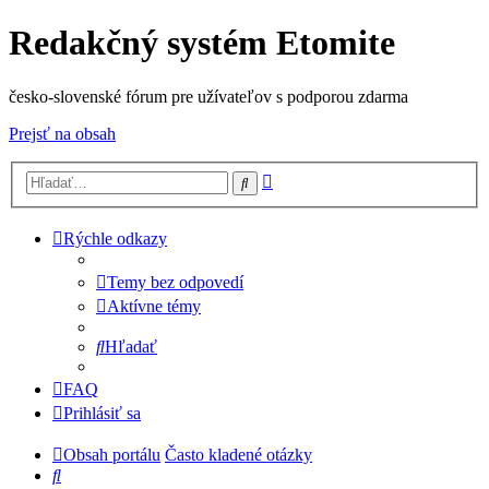
Redakčný systém Etomite
česko-slovenské fórum pre užívateľov s podporou zdarma
Prejsť na obsah
Rozšírené
Hľadať
vyhľadávanie
Rýchle odkazy
Temy bez odpovedí
Aktívne témy
Hľadať
FAQ
Prihlásiť sa
Obsah portálu
Často kladené otázky
Hľadať