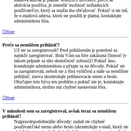
aktivácia používa, je zmenšiť možnosť nežiaducich
používateľov, ktorý sa snažia iba obťažovať. Pokiaľ si ste istí,
že e-mailová adresa, ktorú ste použili je platná, kontaktujte
administrátora fóra.
Hore
Prečo sa nemôžem prihlásiť?
Už ste sa zaregistrovali? Pred prihlásením je potrebné sa
najskôr zaregistrovať. Bola Vám na fóre zakázaná činnosť (v
takom prípade sa táto skutočnosť zobrazí)? Pokiaľ áno,
kontaktujte administrátora a pýtajte sa na dôvody. Pokiaľ ste
sa zaregistrovali, neboli ste z fóra vylúčení a stále sa nemôžete
prihlásiť, znova skontrolujte prihlasovacie meno a heslo.
Obyčajne toto býva ten problém a pokiaľ nie je, kontaktujte
administrátora, možno má chybné nastavenia fóra.
Hore
V minulosti som sa zaregistroval, avšak teraz sa nemôžem
prihlásiť!
Najpravdepodobnejšie dôvody: zadali ste chybné
používateľské meno alebo heslo (skontrolujte e-mail, ktorý ste