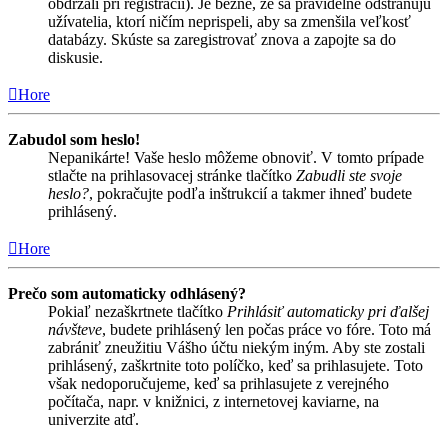
obdržali pri registrácií). Je bežné, že sa pravidelne odstraňujú
užívatelia, ktorí ničím neprispeli, aby sa zmenšila veľkosť
databázy. Skúste sa zaregistrovať znova a zapojte sa do
diskusie.
Hore
Zabudol som heslo!
Nepanikárte! Vaše heslo môžeme obnoviť. V tomto prípade
stlačte na prihlasovacej stránke tlačítko
Zabudli ste svoje
heslo?
, pokračujte podľa inštrukcií a takmer ihneď budete
prihlásený.
Hore
Prečo som automaticky odhlásený?
Pokiaľ nezaškrtnete tlačítko
Prihlásiť automaticky pri ďalšej
návšteve
, budete prihlásený len počas práce vo fóre. Toto má
zabrániť zneužitiu Vášho účtu niekým iným. Aby ste zostali
prihlásený, zaškrtnite toto políčko, keď sa prihlasujete. Toto
však nedoporučujeme, keď sa prihlasujete z verejného
počítača, napr. v knižnici, z internetovej kaviarne, na
univerzite atď.