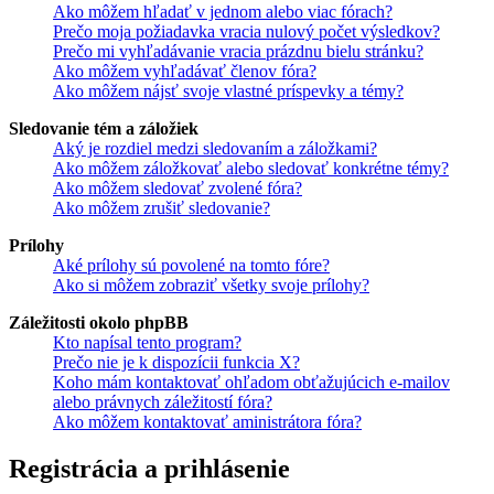
Ako môžem hľadať v jednom alebo viac fórach?
Prečo moja požiadavka vracia nulový počet výsledkov?
Prečo mi vyhľadávanie vracia prázdnu bielu stránku?
Ako môžem vyhľadávať členov fóra?
Ako môžem nájsť svoje vlastné príspevky a témy?
Sledovanie tém a záložiek
Aký je rozdiel medzi sledovaním a záložkami?
Ako môžem záložkovať alebo sledovať konkrétne témy?
Ako môžem sledovať zvolené fóra?
Ako môžem zrušiť sledovanie?
Prílohy
Aké prílohy sú povolené na tomto fóre?
Ako si môžem zobraziť všetky svoje prílohy?
Záležitosti okolo phpBB
Kto napísal tento program?
Prečo nie je k dispozícii funkcia X?
Koho mám kontaktovať ohľadom obťažujúcich e-mailov
alebo právnych záležitostí fóra?
Ako môžem kontaktovať aministrátora fóra?
Registrácia a prihlásenie