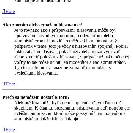
kontaktujte administrátora fóra.
Hore
Ako zmením alebo zmažem hlasovanie?
Je to rovnako ako s príspevkami, hlasovania môžu byť
upravované pôvodným autorom, moderátorom alebo
administrátorom. Upraviť ho môžete kliknutím na prvý
príspevok v téme (toto je vždy s hlasovaním spojené). Pokiaľ
nikto zatiaľ nehlasoval, pokiaľ užívatelia môžu vymazať
alebo zmeniť položku v hlasovaní, v prípade už uskutočnenej
voľby to tak môže učiniť len moderátor alebo administrátor.
Týmto opatrením sa snažíme zabrániť manipulácii s
výsledkami hlasovania.
Hore
Prečo sa nemôžem dostať k fóru?
Niektoré fóra môžu byť zneprístupnené určitým ľuďom či
skupinám. K čítaniu, prezeraniu, prispievaniu atď. potrebujete
zvláštnu autorizáciu, ktorú môže poskytnúť len moderátor a
administrátor, takže ich kontaktujte.
Hore