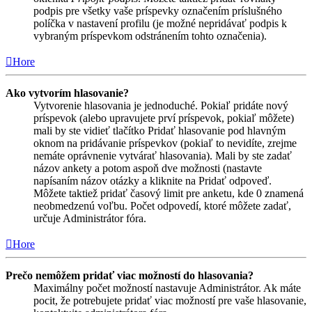
podpis pre všetky vaše príspevky označením príslušného
políčka v nastavení profilu (je možné nepridávať podpis k
vybraným príspevkom odstránením tohto označenia).
Hore
Ako vytvorím hlasovanie?
Vytvorenie hlasovania je jednoduché. Pokiaľ pridáte nový
príspevok (alebo upravujete prví príspevok, pokiaľ môžete)
mali by ste vidieť tlačítko Pridať hlasovanie pod hlavným
oknom na pridávanie príspevkov (pokiaľ to nevidíte, zrejme
nemáte oprávnenie vytvárať hlasovania). Mali by ste zadať
názov ankety a potom aspoň dve možnosti (nastavte
napísaním názov otázky a kliknite na Pridať odpoveď.
Môžete taktiež pridať časový limit pre anketu, kde 0 znamená
neobmedzenú voľbu. Počet odpovedí, ktoré môžete zadať,
určuje Administrátor fóra.
Hore
Prečo nemôžem pridať viac možností do hlasovania?
Maximálny počet možností nastavuje Administrátor. Ak máte
pocit, že potrebujete pridať viac možností pre vaše hlasovanie,