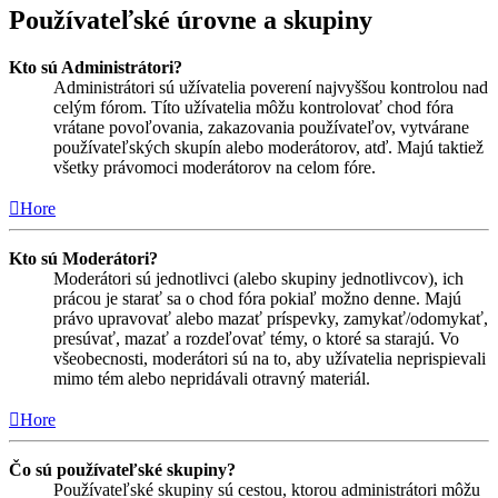
Používateľské úrovne a skupiny
Kto sú Administrátori?
Administrátori sú užívatelia poverení najvyššou kontrolou nad
celým fórom. Títo užívatelia môžu kontrolovať chod fóra
vrátane povoľovania, zakazovania používateľov, vytvárane
používateľských skupín alebo moderátorov, atď. Majú taktiež
všetky právomoci moderátorov na celom fóre.
Hore
Kto sú Moderátori?
Moderátori sú jednotlivci (alebo skupiny jednotlivcov), ich
prácou je starať sa o chod fóra pokiaľ možno denne. Majú
právo upravovať alebo mazať príspevky, zamykať/odomykať,
presúvať, mazať a rozdeľovať témy, o ktoré sa starajú. Vo
všeobecnosti, moderátori sú na to, aby užívatelia neprispievali
mimo tém alebo nepridávali otravný materiál.
Hore
Čo sú používateľské skupiny?
Používateľské skupiny sú cestou, ktorou administrátori môžu