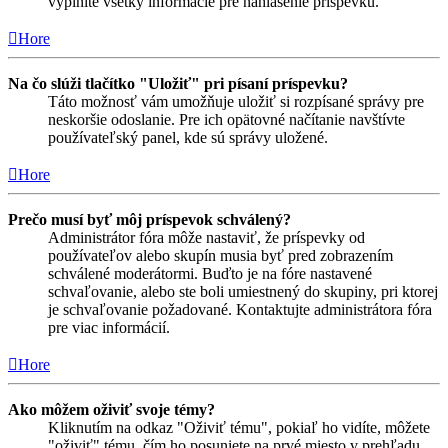
vyplníte všetky informácie pre nahlásenie príspevku.
Hore
Na čo slúži tlačítko "Uložiť" pri písaní príspevku?
Táto možnosť vám umožňuje uložiť si rozpísané správy pre
neskoršie odoslanie. Pre ich opätovné načítanie navštívte
používateľský panel, kde sú správy uložené.
Hore
Prečo musí byť môj príspevok schválený?
Administrátor fóra môže nastaviť, že príspevky od
používateľov alebo skupín musia byť pred zobrazením
schválené moderátormi. Buďto je na fóre nastavené
schvaľovanie, alebo ste boli umiestnený do skupiny, pri ktorej
je schvaľovanie požadované. Kontaktujte administrátora fóra
pre viac informácií.
Hore
Ako môžem oživiť svoje témy?
Kliknutím na odkaz "Oživiť tému", pokiaľ ho vidíte, môžete
"oživiť" tému, čím ho posuniete na prvé miesto v prehľadu