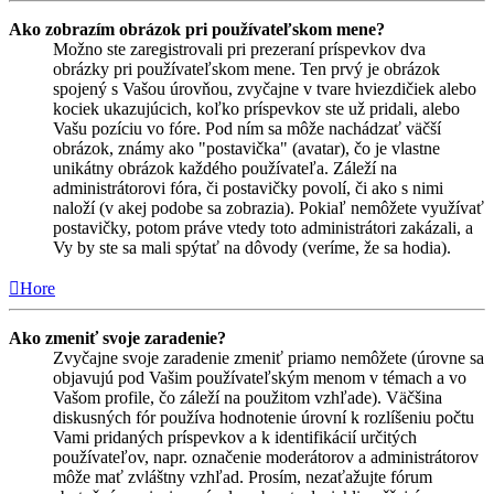
Ako zobrazím obrázok pri používateľskom mene?
Možno ste zaregistrovali pri prezeraní príspevkov dva
obrázky pri používateľskom mene. Ten prvý je obrázok
spojený s Vašou úrovňou, zvyčajne v tvare hviezdičiek alebo
kociek ukazujúcich, koľko príspevkov ste už pridali, alebo
Vašu pozíciu vo fóre. Pod ním sa môže nachádzať väčší
obrázok, známy ako "postavička" (avatar), čo je vlastne
unikátny obrázok každého používateľa. Záleží na
administrátorovi fóra, či postavičky povolí, či ako s nimi
naloží (v akej podobe sa zobrazia). Pokiaľ nemôžete využívať
postavičky, potom práve vtedy toto administrátori zakázali, a
Vy by ste sa mali spýtať na dôvody (veríme, že sa hodia).
Hore
Ako zmeniť svoje zaradenie?
Zvyčajne svoje zaradenie zmeniť priamo nemôžete (úrovne sa
objavujú pod Vašim používateľským menom v témach a vo
Vašom profile, čo záleží na použitom vzhľade). Väčšina
diskusných fór používa hodnotenie úrovní k rozlíšeniu počtu
Vami pridaných príspevkov a k identifikácií určitých
používateľov, napr. označenie moderátorov a administrátorov
môže mať zvláštny vzhľad. Prosím, nezaťažujte fórum