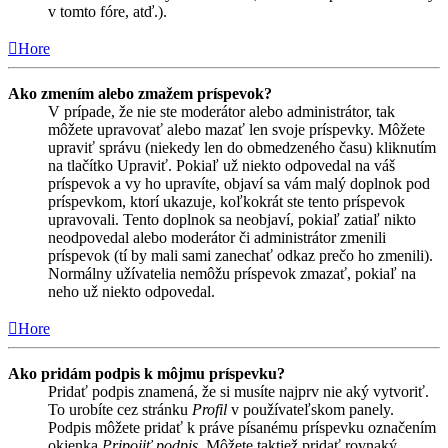
v tomto fóre, atď.).
Hore
Ako zmením alebo zmažem príspevok?
V prípade, že nie ste moderátor alebo administrátor, tak
môžete upravovať alebo mazať len svoje príspevky. Môžete
upraviť správu (niekedy len do obmedzeného času) kliknutím
na tlačítko Upraviť. Pokiaľ už niekto odpovedal na váš
príspevok a vy ho upravíte, objaví sa vám malý doplnok pod
príspevkom, ktorí ukazuje, koľkokrát ste tento príspevok
upravovali. Tento doplnok sa neobjaví, pokiaľ zatiaľ nikto
neodpovedal alebo moderátor či administrátor zmenili
príspevok (tí by mali sami zanechať odkaz prečo ho zmenili).
Normálny užívatelia nemôžu príspevok zmazať, pokiaľ na
neho už niekto odpovedal.
Hore
Ako pridám podpis k môjmu príspevku?
Pridať podpis znamená, že si musíte najprv nie aký vytvoriť.
To urobíte cez stránku
Profil
v používateľskom panely.
Podpis môžete pridať k práve písanému príspevku označením
okienka
Pripojiť podpis
. Môžete taktiež pridať rovnaký