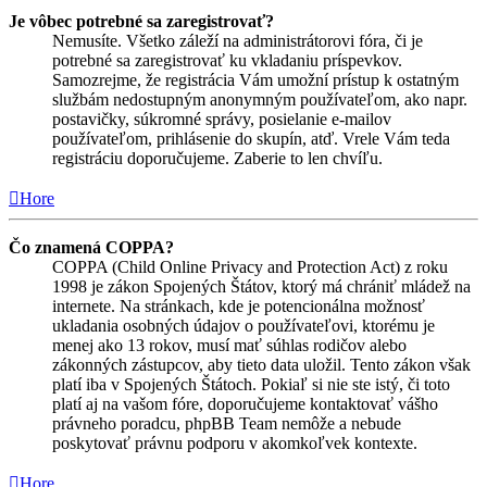
Je vôbec potrebné sa zaregistrovať?
Nemusíte. Všetko záleží na administrátorovi fóra, či je
potrebné sa zaregistrovať ku vkladaniu príspevkov.
Samozrejme, že registrácia Vám umožní prístup k ostatným
službám nedostupným anonymným používateľom, ako napr.
postavičky, súkromné správy, posielanie e-mailov
používateľom, prihlásenie do skupín, atď. Vrele Vám teda
registráciu doporučujeme. Zaberie to len chvíľu.
Hore
Čo znamená COPPA?
COPPA (Child Online Privacy and Protection Act) z roku
1998 je zákon Spojených Štátov, ktorý má chrániť mládež na
internete. Na stránkach, kde je potencionálna možnosť
ukladania osobných údajov o používateľovi, ktorému je
menej ako 13 rokov, musí mať súhlas rodičov alebo
zákonných zástupcov, aby tieto data uložil. Tento zákon však
platí iba v Spojených Štátoch. Pokiaľ si nie ste istý, či toto
platí aj na vašom fóre, doporučujeme kontaktovať vášho
právneho poradcu, phpBB Team nemôže a nebude
poskytovať právnu podporu v akomkoľvek kontexte.
Hore