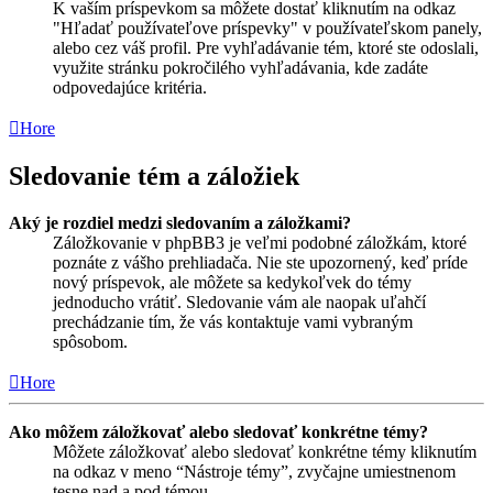
K vaším príspevkom sa môžete dostať kliknutím na odkaz
"Hľadať používateľove príspevky" v používateľskom panely,
alebo cez váš profil. Pre vyhľadávanie tém, ktoré ste odoslali,
využite stránku pokročilého vyhľadávania, kde zadáte
odpovedajúce kritéria.
Hore
Sledovanie tém a záložiek
Aký je rozdiel medzi sledovaním a záložkami?
Záložkovanie v phpBB3 je veľmi podobné záložkám, ktoré
poznáte z vášho prehliadača. Nie ste upozornený, keď príde
nový príspevok, ale môžete sa kedykoľvek do témy
jednoducho vrátiť. Sledovanie vám ale naopak uľahčí
prechádzanie tím, že vás kontaktuje vami vybraným
spôsobom.
Hore
Ako môžem záložkovať alebo sledovať konkrétne témy?
Môžete záložkovať alebo sledovať konkrétne témy kliknutím
na odkaz v meno “Nástroje témy”, zvyčajne umiestnenom
tesne nad a pod témou.