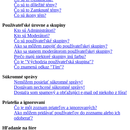
Čo sú to dôležité témy?
Čo sú to Zamknuté témy?
Čo sú ikony tém?
Používateľské úrovne a skupiny
Kto sú Administrátori?
Kto sú Moderátori?
Čo sú používateľské skupiny?
Ako sa môžem zapojiť do používateľskej skupiny?
Ako sa stanem moderátorom používateľskej skupiny?
Prečo majú niektoré skupiny inú farbu?
Čo je "Východzia používateľská skupina"?
Čo znamená odkaz "Tím"?
Súkromné správy
Nemôžem posielať súkromné správy!
Dostávam nechcené súkromné správy!
Dostal/a som spamový a obťažujúci e-mail od niekoho z fóra!
Priatelia a ignorovaní
Čo je môj zoznam priateľov a ignorovaných?
Ako môžem pridávať používateľov do zoznamu alebo ich
odoberať?
Hľadanie na fóre