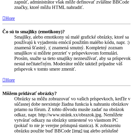
zapnúť, administrátor však môže definovať zvláštne BBCode
značky, ktoré môžu HTML nahradiť.
Hore
Čo sú to smajlíky (emotikony)?
Smajlíky, alebo emotikony sú malé grafické obrázky, ktoré sa
používajú k vyjadreniu emócií použitím malého kódu, napr. :)
znamená šťastný, :( znamená smutný. Kompletný zoznam
smajlíkov si môžete prezrieť v príspevkovom formulári.
Prosím, snažte sa tieto smajlíky nezneužívať, aby sa príspevok
nestal nečitateľným. Moderátor môže taktiež prípadne váš
príspevok v tomto smere zmeniť.
Hore
Môžem pridávať obrázky?
Obrázky sa môžu zobrazovať vo vašich príspevkoch, keďže v
súčasnej dobe neexistuje žiadna funkcia k nahraniu obrázkov
priamo na fórum. Z tohto dôvodu musíte zadať na obrázok
odkaz, napr. http://www.stránk.xx/obrazok.jpg. Nemôžete
vytvárať odkazy na obrázky umiestené vo vlastnom PC
(pokiaľ to nie je verejne prístupná stanica). K zobrazeniu
obrázku použite buď BBCode [img] tag alebo príslušné