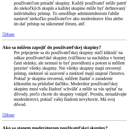
používateľom priradiť skupiny. Každý používateľ môže patriť
do niekoľkých skupín a každej skupine môže byť definovaný
individuálny prístup. To umožňuje administrátorom ľahšie
nastaviť niekoľko používateľov ako moderátorov fóra alebo
im dať prístup na súkromné fórum, atď.
Hore
Ako sa môžem zapojiť do používateľskej skupiny?
Pre pripojenie sa do používateľskej skupiny stačí kliknúť na
odkaz používateľské skupiny (väčšinou sa nachádza v hornej
časti stránky, ale nemusí to byť pravidlom) a potom si môžete
prezrieť všetky skupiny. Nie všetky skupiny majú otvorený
prístup, niektoré sú uzavreté a niektoré majú utajené členstvo.
Pokiaľ je skupina otvorená, môžete žiadať o zaradenie
kliknutím na príslušné tlačítko. Moderátor používateľskej
skupiny musí vašu žiadosť schváliť a môže sa vás spýtať na
dôvody, prečo chcete do skupiny vstúpiť. Prosím, nenadávajte
moderátorovi, pokiaľ vašej žiadosti nevyhovie. Má svoj
dôvod.
Hore
Ako sa stanem moderátorom používateľskej skupiny?