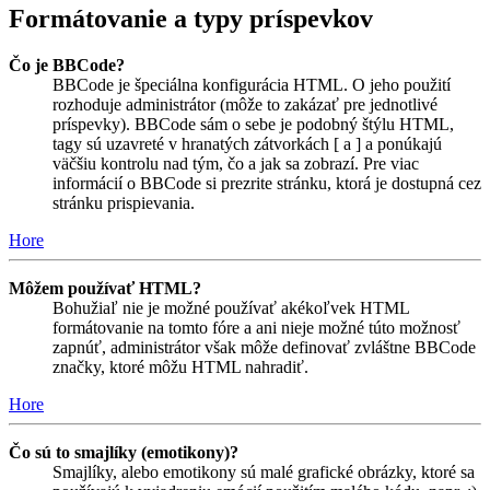
Formátovanie a typy príspevkov
Čo je BBCode?
BBCode je špeciálna konfigurácia HTML. O jeho použití
rozhoduje administrátor (môže to zakázať pre jednotlivé
príspevky). BBCode sám o sebe je podobný štýlu HTML,
tagy sú uzavreté v hranatých zátvorkách [ a ] a ponúkajú
väčšiu kontrolu nad tým, čo a jak sa zobrazí. Pre viac
informácií o BBCode si prezrite stránku, ktorá je dostupná cez
stránku prispievania.
Hore
Môžem používať HTML?
Bohužiaľ nie je možné používať akékoľvek HTML
formátovanie na tomto fóre a ani nieje možné túto možnosť
zapnúť, administrátor však môže definovať zvláštne BBCode
značky, ktoré môžu HTML nahradiť.
Hore
Čo sú to smajlíky (emotikony)?
Smajlíky, alebo emotikony sú malé grafické obrázky, ktoré sa