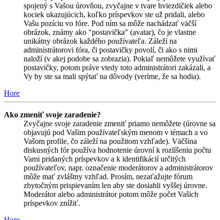
spojený s Vašou úrovňou, zvyčajne v tvare hviezdičiek alebo
kociek ukazujúcich, koľko príspevkov ste už pridali, alebo
Vašu pozíciu vo fóre. Pod ním sa môže nachádzať väčší
obrázok, známy ako "postavička" (avatar), čo je vlastne
unikátny obrázok každého používateľa. Záleží na
administrátorovi fóra, či postavičky povolí, či ako s nimi
naloží (v akej podobe sa zobrazia). Pokiaľ nemôžete využívať
postavičky, potom práve vtedy toto administrátori zakázali, a
Vy by ste sa mali spýtať na dôvody (veríme, že sa hodia).
Hore
Ako zmeniť svoje zaradenie?
Zvyčajne svoje zaradenie zmeniť priamo nemôžete (úrovne sa
objavujú pod Vašim používateľským menom v témach a vo
Vašom profile, čo záleží na použitom vzhľade). Väčšina
diskusných fór používa hodnotenie úrovní k rozlíšeniu počtu
Vami pridaných príspevkov a k identifikácií určitých
používateľov, napr. označenie moderátorov a administrátorov
môže mať zvláštny vzhľad. Prosím, nezaťažujte fórum
zbytočným prispievaním len aby ste dosiahli vyššej úrovne.
Moderátor alebo administrátor potom môže počet Vašich
príspevkov znížiť.
Hore