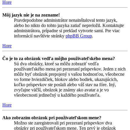
Hore
Môj jazyk nie je na zozname!
Pravdepodobne administrátor nenainštaloval tento jazyk,
alebo ho nikto do tohto jazyka zatiaľ nepreložil. Kontaktujte
administrátora, prípadne si preklad vytvorte sami. Pre viac
informácií navštívte stránky
phpBB Group
.
Hore
Čo je to za obrázok vedľa môjho používateľského mena?
Sú dva obrázky, ktoré sa môžu zobraziť vedľa
používateľského mena pri prezeraní príspevkov. Jeden z nich
môže byť obrázok prepojený s vašou hodnosťou, všeobecne
vo forme hviezdičiek, blokov alebo bodiek, ukazujúcich,
koľko príspevkov ste poslali alebo váš stav na fóre. Iný,
zvyčajne väčší, obrázok je známy ako avatar a je vo
všeobecnosti jedinečný u každého používateľa.
Hore
Ako zobrazím obrázok pri používateľskom mene?
Možno ste zaregistrovali pri prezeraní príspevkov dva
obrázky pri používateľskom mene. Ten prvý je obrázok