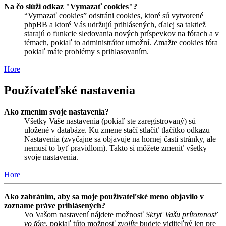
Na čo slúži odkaz "Vymazať cookies"?
“Vymazať cookies” odstráni cookies, ktoré sú vytvorené
phpBB a ktoré Vás udržujú prihlásených, ďalej sa taktiež
starajú o funkcie sledovania nových príspevkov na fórach a v
témach, pokiaľ to administrátor umožní. Zmažte cookies fóra
pokiaľ máte problémy s prihlasovaním.
Hore
Používateľské nastavenia
Ako zmením svoje nastavenia?
Všetky Vaše nastavenia (pokiaľ ste zaregistrovaný) sú
uložené v databáze. Ku zmene stačí stlačiť tlačítko odkazu
Nastavenia (zvyčajne sa objavuje na hornej časti stránky, ale
nemusí to byť pravidlom). Takto si môžete zmeniť všetky
svoje nastavenia.
Hore
Ako zabránim, aby sa moje používateľské meno objavilo v
zozname práve prihlásených?
Vo Vašom nastavení nájdete možnosť
Skryť Vašu prítomnosť
vo fóre
, pokiaľ túto možnosť
zvolíte
budete viditeľný len pre