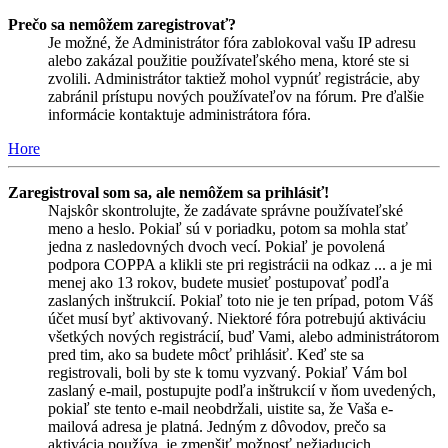
Prečo sa nemôžem zaregistrovať?
Je možné, že Administrátor fóra zablokoval vašu IP adresu
alebo zakázal použitie používateľského mena, ktoré ste si
zvolili. Administrátor taktiež mohol vypnúť registrácie, aby
zabránil prístupu nových používateľov na fórum. Pre ďalšie
informácie kontaktuje administrátora fóra.
Hore
Zaregistroval som sa, ale nemôžem sa prihlásiť!
Najskôr skontrolujte, že zadávate správne používateľské
meno a heslo. Pokiaľ sú v poriadku, potom sa mohla stať
jedna z nasledovných dvoch vecí. Pokiaľ je povolená
podpora COPPA a klikli ste pri registrácii na odkaz ... a je mi
menej ako 13 rokov, budete musieť postupovať podľa
zaslaných inštrukcií. Pokiaľ toto nie je ten prípad, potom Váš
účet musí byť aktivovaný. Niektoré fóra potrebujú aktiváciu
všetkých nových registrácií, buď Vami, alebo administrátorom
pred tim, ako sa budete môcť prihlásiť. Keď ste sa
registrovali, boli by ste k tomu vyzvaný. Pokiaľ Vám bol
zaslaný e-mail, postupujte podľa inštrukcií v ňom uvedených,
pokiaľ ste tento e-mail neobdržali, uistite sa, že Vaša e-
mailová adresa je platná. Jedným z dôvodov, prečo sa
aktivácia používa, je zmenšiť možnosť nežiaducich