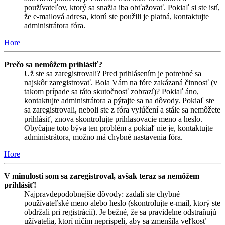
používateľov, ktorý sa snažia iba obťažovať. Pokiaľ si ste istí,
že e-mailová adresa, ktorú ste použili je platná, kontaktujte
administrátora fóra.
Hore
Prečo sa nemôžem prihlásiť?
Už ste sa zaregistrovali? Pred prihlásením je potrebné sa
najskôr zaregistrovať. Bola Vám na fóre zakázaná činnosť (v
takom prípade sa táto skutočnosť zobrazí)? Pokiaľ áno,
kontaktujte administrátora a pýtajte sa na dôvody. Pokiaľ ste
sa zaregistrovali, neboli ste z fóra vylúčení a stále sa nemôžete
prihlásiť, znova skontrolujte prihlasovacie meno a heslo.
Obyčajne toto býva ten problém a pokiaľ nie je, kontaktujte
administrátora, možno má chybné nastavenia fóra.
Hore
V minulosti som sa zaregistroval, avšak teraz sa nemôžem
prihlásiť!
Najpravdepodobnejšie dôvody: zadali ste chybné
používateľské meno alebo heslo (skontrolujte e-mail, ktorý ste
obdržali pri registrácií). Je bežné, že sa pravidelne odstraňujú
užívatelia, ktorí ničím neprispeli, aby sa zmenšila veľkosť