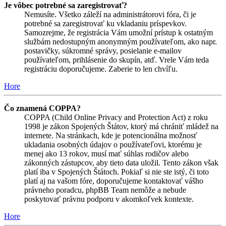
Je vôbec potrebné sa zaregistrovať?
Nemusíte. Všetko záleží na administrátorovi fóra, či je
potrebné sa zaregistrovať ku vkladaniu príspevkov.
Samozrejme, že registrácia Vám umožní prístup k ostatným
službám nedostupným anonymným používateľom, ako napr.
postavičky, súkromné správy, posielanie e-mailov
používateľom, prihlásenie do skupín, atď. Vrele Vám teda
registráciu doporučujeme. Zaberie to len chvíľu.
Hore
Čo znamená COPPA?
COPPA (Child Online Privacy and Protection Act) z roku
1998 je zákon Spojených Štátov, ktorý má chrániť mládež na
internete. Na stránkach, kde je potencionálna možnosť
ukladania osobných údajov o používateľovi, ktorému je
menej ako 13 rokov, musí mať súhlas rodičov alebo
zákonných zástupcov, aby tieto data uložil. Tento zákon však
platí iba v Spojených Štátoch. Pokiaľ si nie ste istý, či toto
platí aj na vašom fóre, doporučujeme kontaktovať vášho
právneho poradcu, phpBB Team nemôže a nebude
poskytovať právnu podporu v akomkoľvek kontexte.
Hore