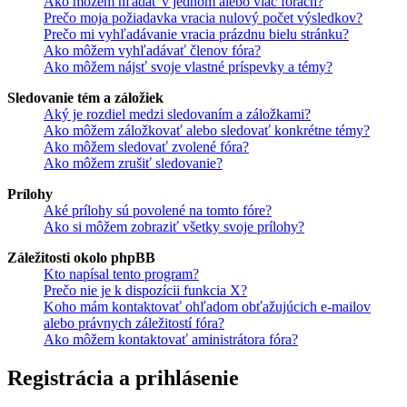
Ako môžem hľadať v jednom alebo viac fórach?
Prečo moja požiadavka vracia nulový počet výsledkov?
Prečo mi vyhľadávanie vracia prázdnu bielu stránku?
Ako môžem vyhľadávať členov fóra?
Ako môžem nájsť svoje vlastné príspevky a témy?
Sledovanie tém a záložiek
Aký je rozdiel medzi sledovaním a záložkami?
Ako môžem záložkovať alebo sledovať konkrétne témy?
Ako môžem sledovať zvolené fóra?
Ako môžem zrušiť sledovanie?
Prílohy
Aké prílohy sú povolené na tomto fóre?
Ako si môžem zobraziť všetky svoje prílohy?
Záležitosti okolo phpBB
Kto napísal tento program?
Prečo nie je k dispozícii funkcia X?
Koho mám kontaktovať ohľadom obťažujúcich e-mailov
alebo právnych záležitostí fóra?
Ako môžem kontaktovať aministrátora fóra?
Registrácia a prihlásenie