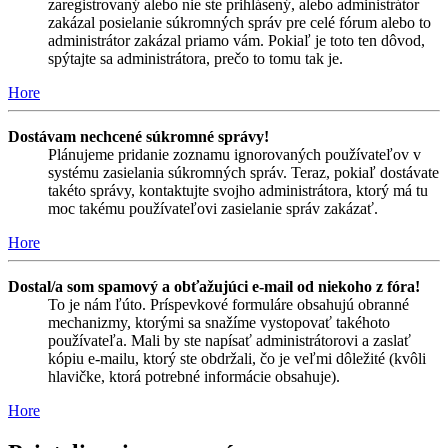
zaregistrovaný alebo nie ste prihlásený, alebo administrátor
zakázal posielanie súkromných správ pre celé fórum alebo to
administrátor zakázal priamo vám. Pokiaľ je toto ten dôvod,
spýtajte sa administrátora, prečo to tomu tak je.
Hore
Dostávam nechcené súkromné správy!
Plánujeme pridanie zoznamu ignorovaných používateľov v
systému zasielania súkromných správ. Teraz, pokiaľ dostávate
takéto správy, kontaktujte svojho administrátora, ktorý má tu
moc takému používateľovi zasielanie správ zakázať.
Hore
Dostal/a som spamový a obťažujúci e-mail od niekoho z fóra!
To je nám ľúto. Príspevkové formuláre obsahujú obranné
mechanizmy, ktorými sa snažíme vystopovať takéhoto
používateľa. Mali by ste napísať administrátorovi a zaslať
kópiu e-mailu, ktorý ste obdržali, čo je veľmi dôležité (kvôli
hlavičke, ktorá potrebné informácie obsahuje).
Hore