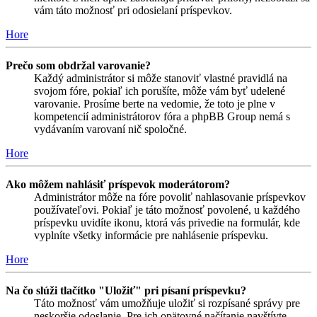
vám táto možnosť pri odosielaní príspevkov.
Hore
Prečo som obdržal varovanie?
Každý administrátor si môže stanoviť vlastné pravidlá na
svojom fóre, pokiaľ ich porušíte, môže vám byť udelené
varovanie. Prosíme berte na vedomie, že toto je plne v
kompetencií administrátorov fóra a phpBB Group nemá s
vydávaním varovaní nič spoločné.
Hore
Ako môžem nahlásiť príspevok moderátorom?
Administrátor môže na fóre povoliť nahlasovanie príspevkov
používateľovi. Pokiaľ je táto možnosť povolené, u každého
príspevku uvidíte ikonu, ktorá vás privedie na formulár, kde
vyplníte všetky informácie pre nahlásenie príspevku.
Hore
Na čo slúži tlačítko "Uložiť" pri písaní príspevku?
Táto možnosť vám umožňuje uložiť si rozpísané správy pre
neskoršie odoslanie. Pre ich opätovné načítanie navštívte