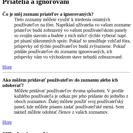
Priatelia a ignorovaní
Čo je môj zoznam priateľov a ignorovaných?
Tieto zoznamy môžete využiť k triedeniu ostatných
používateľov na fóre. Napríklad užívatelia vo vašom zozname
priateľov budú zobrazený vo vašom používateľskom panely
so svojím stavom a budete z nich môcť rýchlo vyberať napr.
pri písaní súkromných správ. Pokiaľ to umožňuje vzhľad fóra,
príspevky od týchto používateľov budú zvýraznene. Pokiaľ
pridáte používateľov do zoznamu ignorovaných, ich
príspevky vám vo východzom stave nebudú zobrazované.
Hore
Ako môžem pridávať používateľov do zoznamu alebo ich
odoberať?
Môžete pridávať používateľov dvoma spôsobmi. V profile
každého používateľa je odkaz pre jeho pridanie do jedného z
oboch zoznamov. Ďalej môžete použiť svoj používateľský
panel, kde môžete priamo zadať používateľské mená. Sem
taktiež môžete odobrať členov z vašich zoznamov.
Hore