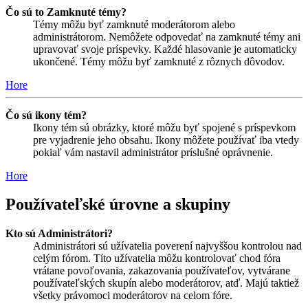
Čo sú to Zamknuté témy?
Témy môžu byť zamknuté moderátorom alebo
administrátorom. Nemôžete odpovedať na zamknuté témy ani
upravovať svoje príspevky. Každé hlasovanie je automaticky
ukončené. Témy môžu byť zamknuté z rôznych dôvodov.
Hore
Čo sú ikony tém?
Ikony tém sú obrázky, ktoré môžu byť spojené s príspevkom
pre vyjadrenie jeho obsahu. Ikony môžete používať iba vtedy
pokiaľ vám nastavil administrátor príslušné oprávnenie.
Hore
Používateľské úrovne a skupiny
Kto sú Administrátori?
Administrátori sú užívatelia poverení najvyššou kontrolou nad
celým fórom. Títo užívatelia môžu kontrolovať chod fóra
vrátane povoľovania, zakazovania používateľov, vytvárane
používateľských skupín alebo moderátorov, atď. Majú taktiež
všetky právomoci moderátorov na celom fóre.