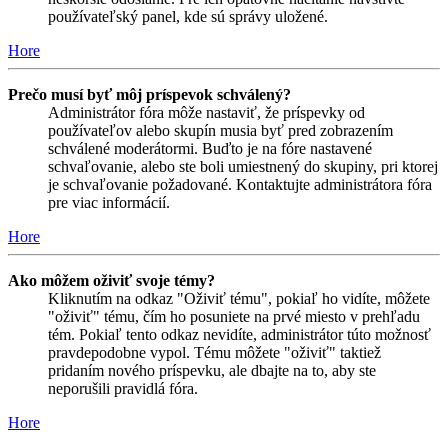
používateľský panel, kde sú správy uložené.
Hore
Prečo musí byť môj príspevok schválený?
Administrátor fóra môže nastaviť, že príspevky od
používateľov alebo skupín musia byť pred zobrazením
schválené moderátormi. Buďto je na fóre nastavené
schvaľovanie, alebo ste boli umiestnený do skupiny, pri ktorej
je schvaľovanie požadované. Kontaktujte administrátora fóra
pre viac informácií.
Hore
Ako môžem oživiť svoje témy?
Kliknutím na odkaz "Oživiť tému", pokiaľ ho vidíte, môžete
"oživiť" tému, čím ho posuniete na prvé miesto v prehľadu
tém. Pokiaľ tento odkaz nevidíte, administrátor túto možnosť
pravdepodobne vypol. Tému môžete "oživiť" taktiež
pridaním nového príspevku, ale dbajte na to, aby ste
neporušili pravidlá fóra.
Hore