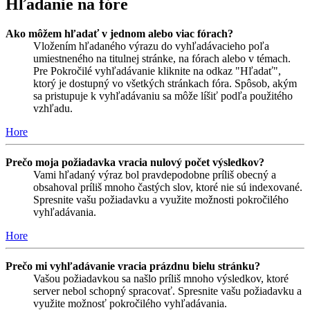
Hľadanie na fóre
Ako môžem hľadať v jednom alebo viac fórach?
Vložením hľadaného výrazu do vyhľadávacieho poľa
umiestneného na titulnej stránke, na fórach alebo v témach.
Pre Pokročilé vyhľadávanie kliknite na odkaz "Hľadať",
ktorý je dostupný vo všetkých stránkach fóra. Spôsob, akým
sa pristupuje k vyhľadávaniu sa môže líšiť podľa použitého
vzhľadu.
Hore
Prečo moja požiadavka vracia nulový počet výsledkov?
Vami hľadaný výraz bol pravdepodobne príliš obecný a
obsahoval príliš mnoho častých slov, ktoré nie sú indexované.
Spresnite vašu požiadavku a využite možnosti pokročilého
vyhľadávania.
Hore
Prečo mi vyhľadávanie vracia prázdnu bielu stránku?
Vašou požiadavkou sa našlo príliš mnoho výsledkov, ktoré
server nebol schopný spracovať. Spresnite vašu požiadavku a
využite možnosť pokročilého vyhľadávania.