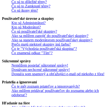
Čo sú to dôležité témy?
Čo sú to Zamknuté témy?
Čo sú ikony tém?
Používateľské úrovne a skupiny
Kto sú Administrátori?
Kto sú Moderátori?
Čo sú používateľské skupiny?
Ako sa môžem zapojiť do používateľskej skupiny?
Ako sa stanem moderátorom používateľskej skupiny?
Prečo majú niektoré skupiny inú farbu?
Čo je "Východzia používateľská skupina"?
Čo znamená odkaz "Tím"?
Súkromné správy
Nemôžem posielať súkromné správy!
Dostávam nechcené súkromné správy!
Dostal/a som spamový a obťažujúci e-mail od niekoho z fóra!
Priatelia a ignorovaní
Čo je môj zoznam priateľov a ignorovaných?
Ako môžem pridávať používateľov do zoznamu alebo ich
odoberať?
Hľadanie na fóre