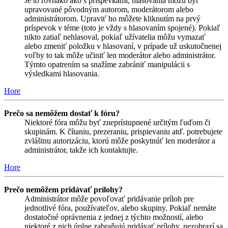
Je to rovnako ako s príspevkami, hlasovania môžu byť
upravované pôvodným autorom, moderátorom alebo
administrátorom. Upraviť ho môžete kliknutím na prvý
príspevok v téme (toto je vždy s hlasovaním spojené). Pokiaľ
nikto zatiaľ nehlasoval, pokiaľ užívatelia môžu vymazať
alebo zmeniť položku v hlasovaní, v prípade už uskutočnenej
voľby to tak môže učiniť len moderátor alebo administrátor.
Týmto opatrením sa snažíme zabrániť manipulácii s
výsledkami hlasovania.
Hore
Prečo sa nemôžem dostať k fóru?
Niektoré fóra môžu byť zneprístupnené určitým ľuďom či
skupinám. K čítaniu, prezeraniu, prispievaniu atď. potrebujete
zvláštnu autorizáciu, ktorú môže poskytnúť len moderátor a
administrátor, takže ich kontaktujte.
Hore
Prečo nemôžem pridávať prílohy?
Administrátor môže povoľovať pridávanie príloh pre
jednotlivé fóra, používateľov, alebo skupiny. Pokiaľ nemáte
dostatočné oprávnenia z jednej z týchto možností, alebo
niektoré z nich úplne zabraňujú pridávať prílohy, nezobrazí sa