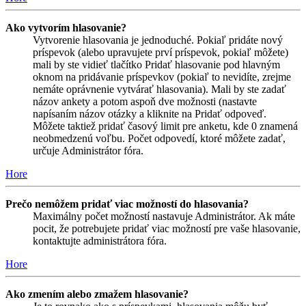
Ako vytvorím hlasovanie?
Vytvorenie hlasovania je jednoduché. Pokiaľ pridáte nový
príspevok (alebo upravujete prví príspevok, pokiaľ môžete)
mali by ste vidieť tlačítko Pridať hlasovanie pod hlavným
oknom na pridávanie príspevkov (pokiaľ to nevidíte, zrejme
nemáte oprávnenie vytvárať hlasovania). Mali by ste zadať
názov ankety a potom aspoň dve možnosti (nastavte
napísaním názov otázky a kliknite na Pridať odpoveď.
Môžete taktiež pridať časový limit pre anketu, kde 0 znamená
neobmedzenú voľbu. Počet odpovedí, ktoré môžete zadať,
určuje Administrátor fóra.
Hore
Prečo nemôžem pridať viac možností do hlasovania?
Maximálny počet možností nastavuje Administrátor. Ak máte
pocit, že potrebujete pridať viac možností pre vaše hlasovanie,
kontaktujte administrátora fóra.
Hore
Ako zmením alebo zmažem hlasovanie?