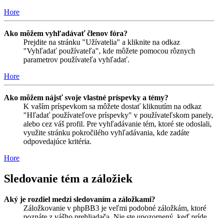
Hore
Ako môžem vyhľadávať členov fóra?
Prejdite na stránku "Užívatelia" a kliknite na odkaz
"Vyhľadať používateľa", kde môžete pomocou rôznych
parametrov používateľa vyhľadať.
Hore
Ako môžem nájsť svoje vlastné príspevky a témy?
K vaším príspevkom sa môžete dostať kliknutím na odkaz
"Hľadať používateľove príspevky" v používateľskom panely,
alebo cez váš profil. Pre vyhľadávanie tém, ktoré ste odoslali,
využite stránku pokročilého vyhľadávania, kde zadáte
odpovedajúce kritéria.
Hore
Sledovanie tém a záložiek
Aký je rozdiel medzi sledovaním a záložkami?
Záložkovanie v phpBB3 je veľmi podobné záložkám, ktoré
poznáte z vášho prehliadača. Nie ste upozornený, keď príde