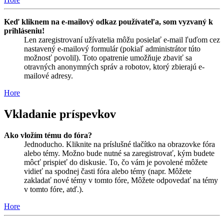
Keď kliknem na e-mailový odkaz používateľa, som vyzvaný k
prihláseniu!
Len zaregistrovaní užívatelia môžu posielať e-mail ľuďom cez
nastavený e-mailový formulár (pokiaľ administrátor túto
možnosť povolil). Toto opatrenie umožňuje zbaviť sa
otravných anonymných správ a robotov, ktorý zbierajú e-
mailové adresy.
Hore
Vkladanie príspevkov
Ako vložím tému do fóra?
Jednoducho. Kliknite na príslušné tlačítko na obrazovke fóra
alebo témy. Možno bude nutné sa zaregistrovať, kým budete
môcť prispieť do diskusie. To, čo vám je povolené môžete
vidieť na spodnej časti fóra alebo témy (napr. Môžete
zakladať nové témy v tomto fóre, Môžete odpovedať na témy
v tomto fóre, atď.).
Hore