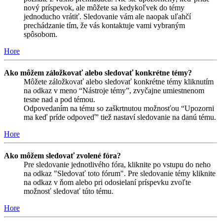
nový príspevok, ale môžete sa kedykoľvek do témy
jednoducho vrátiť. Sledovanie vám ale naopak uľahčí
prechádzanie tím, že vás kontaktuje vami vybraným
spôsobom.
Hore
Ako môžem záložkovať alebo sledovať konkrétne témy?
Môžete záložkovať alebo sledovať konkrétne témy kliknutím
na odkaz v meno “Nástroje témy”, zvyčajne umiestnenom
tesne nad a pod témou.
Odpovedaním na tému so zaškrtnutou možnosťou “Upozorni
ma keď príde odpoveď” tiež nastaví sledovanie na danú tému.
Hore
Ako môžem sledovať zvolené fóra?
Pre sledovanie jednotlivého fóra, kliknite po vstupu do neho
na odkaz "Sledovať toto fórum". Pre sledovanie témy kliknite
na odkaz v ňom alebo pri odosielaní príspevku zvoľte
možnosť sledovať túto tému.
Hore