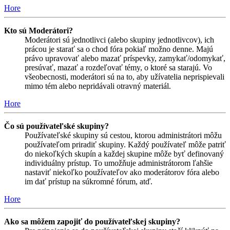
Hore
Kto sú Moderátori?
Moderátori sú jednotlivci (alebo skupiny jednotlivcov), ich
prácou je starať sa o chod fóra pokiaľ možno denne. Majú
právo upravovať alebo mazať príspevky, zamykať/odomykať,
presúvať, mazať a rozdeľovať témy, o ktoré sa starajú. Vo
všeobecnosti, moderátori sú na to, aby užívatelia neprispievali
mimo tém alebo nepridávali otravný materiál.
Hore
Čo sú používateľské skupiny?
Používateľské skupiny sú cestou, ktorou administrátori môžu
používateľom priradiť skupiny. Každý používateľ môže patriť
do niekoľkých skupín a každej skupine môže byť definovaný
individuálny prístup. To umožňuje administrátorom ľahšie
nastaviť niekoľko používateľov ako moderátorov fóra alebo
im dať prístup na súkromné fórum, atď.
Hore
Ako sa môžem zapojiť do používateľskej skupiny?