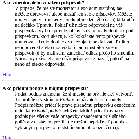
Ako zmením alebo zmažem príspevok?
V prípade, že nie ste moderátor alebo administrátor, tak
môžete upravovať alebo mazať len svoje príspevky. Môžete
upraviť správu (niekedy len do obmedzeného času) kliknutím
na tlačítko Upraviť. Pokiaľ už niekto odpovedal na váš
príspevok a vy ho upravíte, objaví sa vám malý doplnok pod
príspevkom, ktorí ukazuje, koľkokrát ste tento príspevok
upravovali. Tento doplnok sa neobjaví, pokiaľ zatiaľ nikto
neodpovedal alebo moderátor či administrátor zmenili
príspevok (tí by mali sami zanechať odkaz prečo ho zmenili).
Normálny užívatelia nemôžu príspevok zmazať, pokiaľ na
neho už niekto odpovedal.
Hore
Ako pridám podpis k môjmu príspevku?
Pridať podpis znamená, že si musíte najprv nie aký vytvoriť.
To urobíte cez stránku
Profil
v používateľskom panely.
Podpis môžete pridať k práve písanému príspevku označením
okienka
Pripojiť podpis
. Môžete taktiež pridať rovnaký
podpis pre všetky vaše príspevky označením príslušného
políčka v nastavení profilu (je možné nepridávať podpis k
vybraným príspevkom odstránením tohto označenia).
Hore