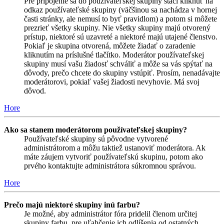
Pre pripojenie sa do používateľskej skupiny stačí kliknúť na
odkaz používateľské skupiny (väčšinou sa nachádza v hornej
časti stránky, ale nemusí to byť pravidlom) a potom si môžete
prezrieť všetky skupiny. Nie všetky skupiny majú otvorený
prístup, niektoré sú uzavreté a niektoré majú utajené členstvo.
Pokiaľ je skupina otvorená, môžete žiadať o zaradenie
kliknutím na príslušné tlačítko. Moderátor používateľskej
skupiny musí vašu žiadosť schváliť a môže sa vás spýtať na
dôvody, prečo chcete do skupiny vstúpiť. Prosím, nenadávajte
moderátorovi, pokiaľ vašej žiadosti nevyhovie. Má svoj
dôvod.
Hore
Ako sa stanem moderátorom používateľskej skupiny?
Používateľské skupiny sú pôvodne vytvorené
administrátorom a môžu taktiež ustanoviť moderátora. Ak
máte záujem vytvoriť používateľskú skupinu, potom ako
prvého kontaktujte administrátora súkromnou správou.
Hore
Prečo majú niektoré skupiny inú farbu?
Je možné, aby administrátor fóra pridelil členom určitej
skupiny farbu, pre uľahčenie ich odlíšenia od ostatných