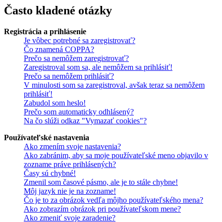
Často kladené otázky
Registrácia a prihlásenie
Je vôbec potrebné sa zaregistrovať?
Čo znamená COPPA?
Prečo sa nemôžem zaregistrovať?
Zaregistroval som sa, ale nemôžem sa prihlásiť!
Prečo sa nemôžem prihlásiť?
V minulosti som sa zaregistroval, avšak teraz sa nemôžem
prihlásiť!
Zabudol som heslo!
Prečo som automaticky odhlásený?
Na čo slúži odkaz "Vymazať cookies"?
Používateľské nastavenia
Ako zmením svoje nastavenia?
Ako zabránim, aby sa moje používateľské meno objavilo v
zozname práve prihlásených?
Časy sú chybné!
Zmenil som časové pásmo, ale je to stále chybne!
Môj jazyk nie je na zozname!
Čo je to za obrázok vedľa môjho používateľského mena?
Ako zobrazím obrázok pri používateľskom mene?
Ako zmeniť svoje zaradenie?