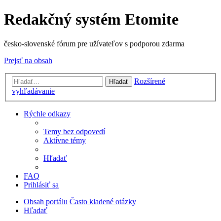
Redakčný systém Etomite
česko-slovenské fórum pre užívateľov s podporou zdarma
Prejsť na obsah
Rozšírené
Hľadať
vyhľadávanie
Rýchle odkazy
Temy bez odpovedí
Aktívne témy
Hľadať
FAQ
Prihlásiť sa
Obsah portálu
Často kladené otázky
Hľadať