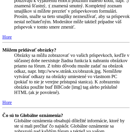
používajú k vyjadreniu emócií použitím malého kódu, napr. :)
znamená šťastný, :( znamená smutný. Kompletný zoznam
smajlíkov si môžete prezrieť v príspevkovom formulári.
Prosím, snažte sa tieto smajlíky nezneužívať, aby sa príspevok
nestal nečitateľným. Moderátor môže taktiež prípadne váš
príspevok v tomto smere zmeniť.
Hore
Môžem pridávať obrázky?
Obrázky sa môžu zobrazovať vo vašich príspevkoch, keďže v
súčasnej dobe neexistuje žiadna funkcia k nahraniu obrázkov
priamo na fórum. Z tohto dôvodu musíte zadať na obrázok
odkaz, napr. http://www.stránk.xx/obrazok.jpg. Nemôžete
vytvárať odkazy na obrázky umiestené vo vlastnom PC
(pokiaľ to nie je verejne prístupná stanica). K zobrazeniu
obrázku použite buď BBCode [img] tag alebo príslušné
HTML (ak je povolené).
Hore
Čo sú to Globálne oznámenia?
Globálne oznámenia obsahujú dôležité informácie, ktoré by
ste si mali prečítať čo najskôr. Globálne oznámenie sa
zobrazujú nad každým fórom a taktiež vo vašom