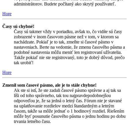
administrátorov. Budete počítaný ako skrytý používateľ.
Hore
Časy sú chybné!
Časy sú takmer vždy v poriadku, avšak to, čo vidíte sú časy
zobrazené v inom časovom pásme než v tom, v ktorom sa
nachádzate. Pokiaľ je to tak, zmeňte si časové pásmo v
nastaveniach. Berte na vedomie, že zmenu časového pásma a
podobné nastavenia môžu meniť len registrovaní užívatelia.
Takže pokiaľ nie ste registrovaný, toto je dobrý dôvod, prečo
tak urobiť!
Hore
Zmenil som časové pásmo, ale je to stále chybne!
Ak ste si istí, že ste zadali časové pásmo správne a aj tak sa
líši od toho správneho, tak tou najpravdepodobnejšou
odpoveďou je, že sa jedná o letný čas. Fórum nie je stavané
na uplatňovanie rozdielov medzi štandardným a letným
časom, takže sa môže jednať o 1 hodinový rozdiel. Riešením
môže byť posunutie časového pásma o jednu hodinu po dobu
trvania letného času.