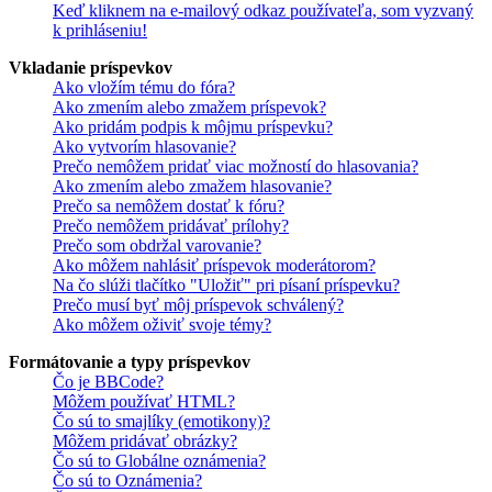
Keď kliknem na e-mailový odkaz používateľa, som vyzvaný
k prihláseniu!
Vkladanie príspevkov
Ako vložím tému do fóra?
Ako zmením alebo zmažem príspevok?
Ako pridám podpis k môjmu príspevku?
Ako vytvorím hlasovanie?
Prečo nemôžem pridať viac možností do hlasovania?
Ako zmením alebo zmažem hlasovanie?
Prečo sa nemôžem dostať k fóru?
Prečo nemôžem pridávať prílohy?
Prečo som obdržal varovanie?
Ako môžem nahlásiť príspevok moderátorom?
Na čo slúži tlačítko "Uložiť" pri písaní príspevku?
Prečo musí byť môj príspevok schválený?
Ako môžem oživiť svoje témy?
Formátovanie a typy príspevkov
Čo je BBCode?
Môžem používať HTML?
Čo sú to smajlíky (emotikony)?
Môžem pridávať obrázky?
Čo sú to Globálne oznámenia?
Čo sú to Oznámenia?