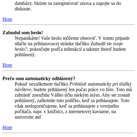
databázy. Skúste sa zaregistrovať znova a zapojte sa do
diskusie.
Hore
Zabudol som heslo!
Nepanikárte! Vaše heslo môžeme obnoviť. V tomto prípade
stlačte na prihlasovacej stránke tlačítko
Zabudli ste svoje
heslo?
, pokračujte podľa inštrukcií a takmer ihneď budete
prihlásený.
Hore
Prečo som automaticky odhlásený?
Pokiaľ nezaškrtnete tlačítko
Prihlásiť automaticky pri ďalšej
návšteve
, budete prihlásený len počas práce vo fóre. Toto má
zabrániť zneužitiu Vášho účtu niekým iným. Aby ste zostali
prihlásený, zaškrtnite toto políčko, keď sa prihlasujete. Toto
však nedoporučujeme, keď sa prihlasujete z verejného
počítača, napr. v knižnici, z internetovej kaviarne, na
univerzite atď.
Hore