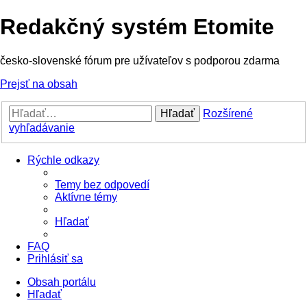
Redakčný systém Etomite
česko-slovenské fórum pre užívateľov s podporou zdarma
Prejsť na obsah
Hľadať
Rozšírené
vyhľadávanie
Rýchle odkazy
Temy bez odpovedí
Aktívne témy
Hľadať
FAQ
Prihlásiť sa
Obsah portálu
Hľadať