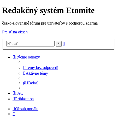
Redakčný systém Etomite
česko-slovenské fórum pre užívateľov s podporou zdarma
Prejsť na obsah
Rozšírené
Hľadať
vyhľadávanie
Rýchle odkazy
Temy bez odpovedí
Aktívne témy
Hľadať
FAQ
Prihlásiť sa
Obsah portálu
Hľadať