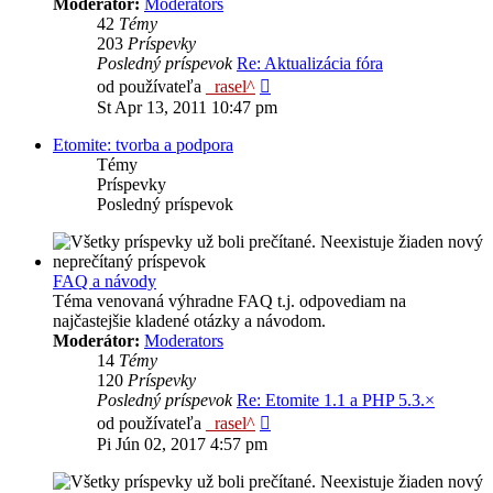
Moderátor:
Moderators
42
Témy
203
Príspevky
Posledný príspevok
Re: Aktualizácia fóra
Zobraziť
od používateľa
_rasel^
posledný
St Apr 13, 2011 10:47 pm
príspevok
Etomite: tvorba a podpora
Témy
Príspevky
Posledný príspevok
FAQ a návody
Téma venovaná výhradne FAQ t.j. odpovediam na
najčastejšie kladené otázky a návodom.
Moderátor:
Moderators
14
Témy
120
Príspevky
Posledný príspevok
Re: Etomite 1.1 a PHP 5.3.×
Zobraziť
od používateľa
_rasel^
posledný
Pi Jún 02, 2017 4:57 pm
príspevok