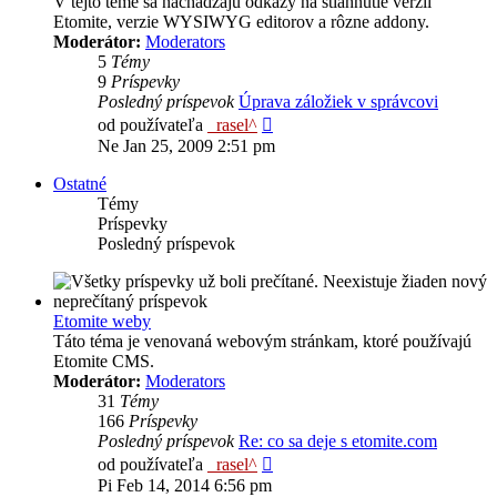
V tejto téme sa nachádzajú odkazy na stiahnutie verzií
Etomite, verzie WYSIWYG editorov a rôzne addony.
Moderátor:
Moderators
5
Témy
9
Príspevky
Posledný príspevok
Úprava záložiek v správcovi
Zobraziť
od používateľa
_rasel^
posledný
Ne Jan 25, 2009 2:51 pm
príspevok
Ostatné
Témy
Príspevky
Posledný príspevok
Etomite weby
Táto téma je venovaná webovým stránkam, ktoré používajú
Etomite CMS.
Moderátor:
Moderators
31
Témy
166
Príspevky
Posledný príspevok
Re: co sa deje s etomite.com
Zobraziť
od používateľa
_rasel^
posledný
Pi Feb 14, 2014 6:56 pm