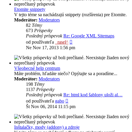
Etomite snippety
V tejto téme sa nachádzajú snippety (rozšírenia) pre Etomite.
Moderátor:
Moderators
82
Témy
673
Príspevky
Posledný príspevok
Re: Google XML Sitemaps
Zobraziť
od používateľa
_rasel^
posledný
Ne Nov 17, 2013 1:56 pm
príspevok
Všeobecné help centrum
Máte problém, hľadáte niečo? Opýtajte sa a poradíme...
Moderátor:
Moderators
198
Témy
1137
Príspevky
Posledný príspevok
Re: html kod šablony uloži al…
Zobraziť
od používateľa
gabo
posledný
Št Nov 06, 2014 11:15 pm
príspevok
Inštalačky, mody (addony) a zdroje