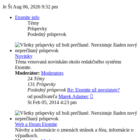
Je Št Aug 06, 2026 9:32 pm
Etomite info
Témy
Príspevky
Posledný príspevok
Novinky
Téma venovaná novinkám okolo redakčného systému
Etomite.
Moderátor:
Moderators
24
Témy
131
Príspevky
Posledný príspevok
Re: Etomite už neexistuje?
Zobraziť
od používateľa
Marek Adamec
posledný
St Feb 05, 2014 4:23 pm
príspevok
Web a fórum Etomite
Návrhy a informácie o zmenách stránok a fóra, informácie o
výpadkoch.