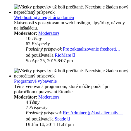
príspevok
Web hosting a registrácia domén
Skúsenosti s poskytovaním web hostingu, tipy/triky, návody
na inštaláciu.
Moderátor:
Moderators
10
Témy
62
Príspevky
Posledný príspevok
Pre zaktualizovanie freehosti…
Zobraziť
od používateľa
RioMare
posledný
So Apr 25, 2015 8:07 pm
príspevok
Programové vybavenie
Téma venovaná programom, ktoré môžte použiť pri
pokročilom upravovaní Etomite.
Moderátor:
Moderators
4
Témy
7
Príspevky
Posledný príspevok
Re: Adminer (pěkná alternativ…
Zobraziť
od používateľa
Spade
posledný
Ut Jún 14, 2011 11:47 pm
príspevok