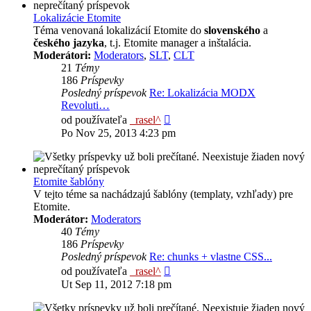
Lokalizácie Etomite
Téma venovaná lokalizácií Etomite do
slovenského
a
českého jazyka
, t.j. Etomite manager a inštalácia.
Moderátori:
Moderators
,
SLT
,
CLT
21
Témy
186
Príspevky
Posledný príspevok
Re: Lokalizácia MODX
Revoluti…
Zobraziť
od používateľa
_rasel^
posledný
Po Nov 25, 2013 4:23 pm
príspevok
Etomite šablóny
V tejto téme sa nachádzajú šablóny (templaty, vzhľady) pre
Etomite.
Moderátor:
Moderators
40
Témy
186
Príspevky
Posledný príspevok
Re: chunks + vlastne CSS...
Zobraziť
od používateľa
_rasel^
posledný
Ut Sep 11, 2012 7:18 pm
príspevok