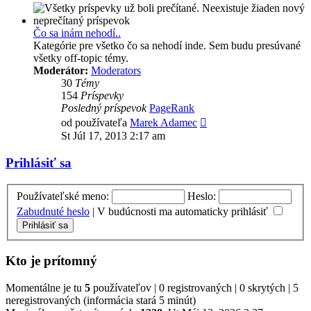
Čo sa inám nehodí..
Kategórie pre všetko čo sa nehodí inde. Sem budu presúvané
všetky off-topic témy.
Moderátor:
Moderators
30
Témy
154
Príspevky
Posledný príspevok
PageRank
Zobraziť
od používateľa
Marek Adamec
posledný
St Júl 17, 2013 2:17 am
príspevok
Prihlásiť sa
Používateľské meno:
Heslo:
Zabudnuté heslo
|
V budúcnosti ma automaticky prihlásiť
Kto je prítomný
Momentálne je tu
5
používateľov | 0 registrovaných | 0 skrytých | 5
neregistrovaných (informácia stará 5 minút)