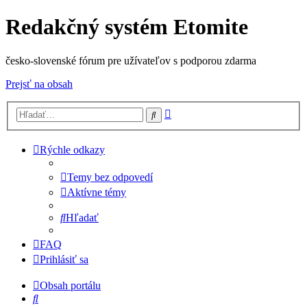
Redakčný systém Etomite
česko-slovenské fórum pre užívateľov s podporou zdarma
Prejsť na obsah
Rozšírené
Hľadať
vyhľadávanie
Rýchle odkazy
Temy bez odpovedí
Aktívne témy
Hľadať
FAQ
Prihlásiť sa
Obsah portálu
Hľadať