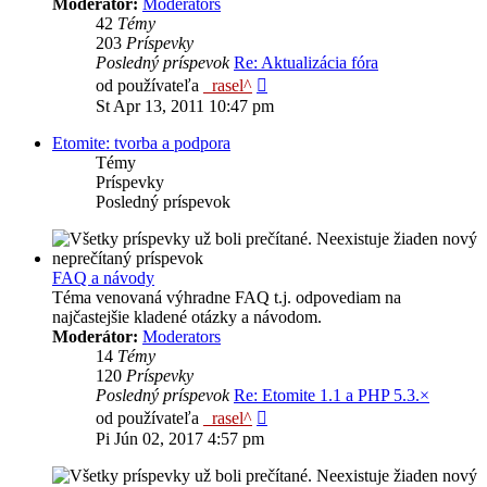
Moderátor:
Moderators
42
Témy
203
Príspevky
Posledný príspevok
Re: Aktualizácia fóra
Zobraziť
od používateľa
_rasel^
posledný
St Apr 13, 2011 10:47 pm
príspevok
Etomite: tvorba a podpora
Témy
Príspevky
Posledný príspevok
FAQ a návody
Téma venovaná výhradne FAQ t.j. odpovediam na
najčastejšie kladené otázky a návodom.
Moderátor:
Moderators
14
Témy
120
Príspevky
Posledný príspevok
Re: Etomite 1.1 a PHP 5.3.×
Zobraziť
od používateľa
_rasel^
posledný
Pi Jún 02, 2017 4:57 pm
príspevok