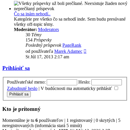
Čo sa inám nehodí..
Kategórie pre všetko čo sa nehodí inde. Sem budu presúvané
všetky off-topic témy.
Moderátor:
Moderators
30
Témy
154
Príspevky
Posledný príspevok
PageRank
Zobraziť
od používateľa
Marek Adamec
posledný
St Júl 17, 2013 2:17 am
príspevok
Prihlásiť sa
Používateľské meno:
Heslo:
Zabudnuté heslo
|
V budúcnosti ma automaticky prihlásiť
Kto je prítomný
Momentálne je tu
6
používateľov | 1 registrovaný | 0 skrytých | 5
neregistrovaných (informácia stará 5 minút)