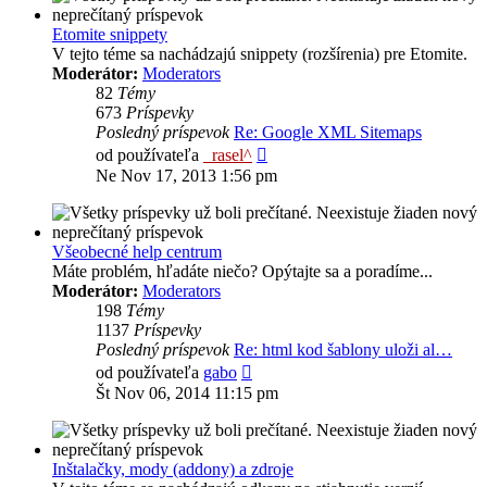
Etomite snippety
V tejto téme sa nachádzajú snippety (rozšírenia) pre Etomite.
Moderátor:
Moderators
82
Témy
673
Príspevky
Posledný príspevok
Re: Google XML Sitemaps
Zobraziť
od používateľa
_rasel^
posledný
Ne Nov 17, 2013 1:56 pm
príspevok
Všeobecné help centrum
Máte problém, hľadáte niečo? Opýtajte sa a poradíme...
Moderátor:
Moderators
198
Témy
1137
Príspevky
Posledný príspevok
Re: html kod šablony uloži al…
Zobraziť
od používateľa
gabo
posledný
Št Nov 06, 2014 11:15 pm
príspevok
Inštalačky, mody (addony) a zdroje