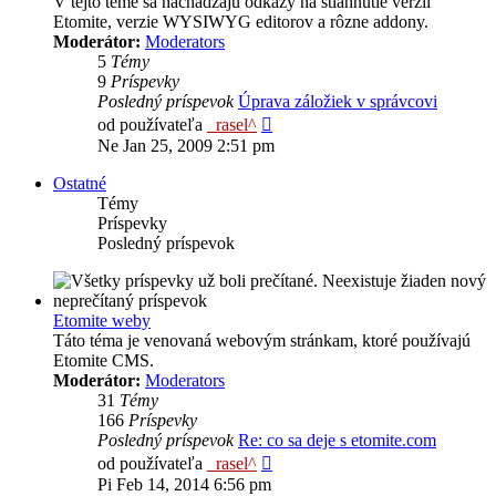
V tejto téme sa nachádzajú odkazy na stiahnutie verzií
Etomite, verzie WYSIWYG editorov a rôzne addony.
Moderátor:
Moderators
5
Témy
9
Príspevky
Posledný príspevok
Úprava záložiek v správcovi
Zobraziť
od používateľa
_rasel^
posledný
Ne Jan 25, 2009 2:51 pm
príspevok
Ostatné
Témy
Príspevky
Posledný príspevok
Etomite weby
Táto téma je venovaná webovým stránkam, ktoré používajú
Etomite CMS.
Moderátor:
Moderators
31
Témy
166
Príspevky
Posledný príspevok
Re: co sa deje s etomite.com
Zobraziť
od používateľa
_rasel^
posledný
Pi Feb 14, 2014 6:56 pm