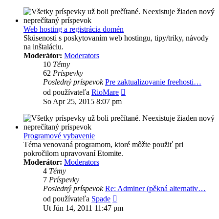
príspevok
Web hosting a registrácia domén
Skúsenosti s poskytovaním web hostingu, tipy/triky, návody
na inštaláciu.
Moderátor:
Moderators
10
Témy
62
Príspevky
Posledný príspevok
Pre zaktualizovanie freehosti…
Zobraziť
od používateľa
RioMare
posledný
So Apr 25, 2015 8:07 pm
príspevok
Programové vybavenie
Téma venovaná programom, ktoré môžte použiť pri
pokročilom upravovaní Etomite.
Moderátor:
Moderators
4
Témy
7
Príspevky
Posledný príspevok
Re: Adminer (pěkná alternativ…
Zobraziť
od používateľa
Spade
posledný
Ut Jún 14, 2011 11:47 pm
príspevok