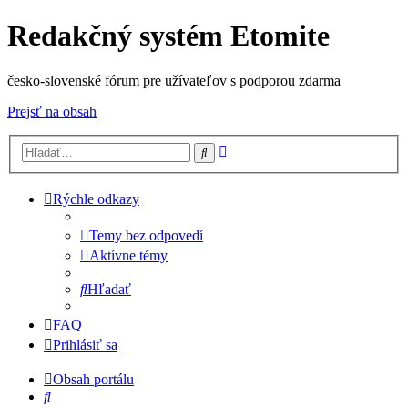
Redakčný systém Etomite
česko-slovenské fórum pre užívateľov s podporou zdarma
Prejsť na obsah
Rozšírené
Hľadať
vyhľadávanie
Rýchle odkazy
Temy bez odpovedí
Aktívne témy
Hľadať
FAQ
Prihlásiť sa
Obsah portálu
Hľadať