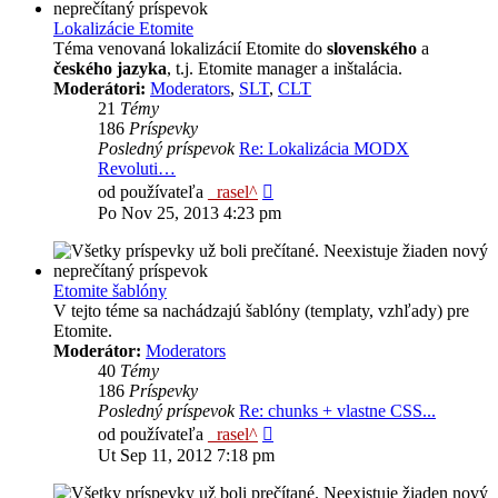
Lokalizácie Etomite
Téma venovaná lokalizácií Etomite do
slovenského
a
českého jazyka
, t.j. Etomite manager a inštalácia.
Moderátori:
Moderators
,
SLT
,
CLT
21
Témy
186
Príspevky
Posledný príspevok
Re: Lokalizácia MODX
Revoluti…
Zobraziť
od používateľa
_rasel^
posledný
Po Nov 25, 2013 4:23 pm
príspevok
Etomite šablóny
V tejto téme sa nachádzajú šablóny (templaty, vzhľady) pre
Etomite.
Moderátor:
Moderators
40
Témy
186
Príspevky
Posledný príspevok
Re: chunks + vlastne CSS...
Zobraziť
od používateľa
_rasel^
posledný
Ut Sep 11, 2012 7:18 pm
príspevok