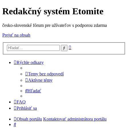
Redakčný systém Etomite
česko-slovenské fórum pre užívateľov s podporou zdarma
Prejsť na obsah
Rozšírené
Hľadať
vyhľadávanie
Rýchle odkazy
Temy bez odpovedí
Aktívne témy
Hľadať
FAQ
Prihlásiť sa
Obsah portálu
Kontaktovať administrátora portálu
Hľadať