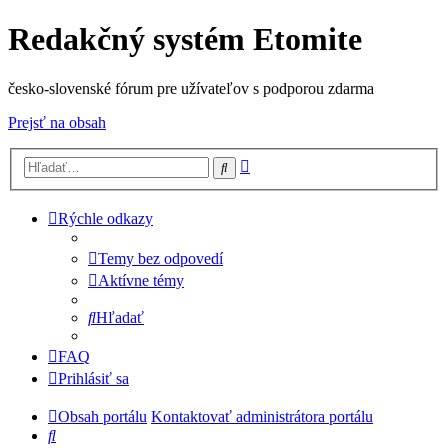
Redakčný systém Etomite
česko-slovenské fórum pre užívateľov s podporou zdarma
Prejsť na obsah
Rozšírené
Hľadať
vyhľadávanie
Rýchle odkazy
Temy bez odpovedí
Aktívne témy
Hľadať
FAQ
Prihlásiť sa
Obsah portálu
Kontaktovať administrátora portálu
Hľadať